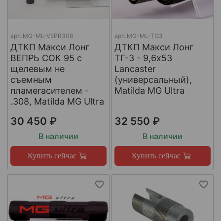
арт.
МG-ML-VEPR308
арт.
MG-ML-TG3
ДТКП Макси Лонг
ДТКП Макси Лонг
ВЕПРЬ СОК 95 с
ТГ-3 - 9,6x53
щелевым не
Lancaster
съемным
(универсальный),
пламегасителем -
Matilda MG Ultra
.308, Matilda MG Ultra
30 450 ₽
32 550 ₽
В наличии
В наличии
Купить сейчас
Купить сейчас