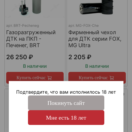
арт.
BRT-Pecheneg
арт.
MG-FOX-Che
Газоразгруженный
Фирменный чехол
ДТК на ПКП -
для ДТК серии FOX,
Печенег, BRT
MG Ultra
26 250 ₽
2 205 ₽
В наличии
В наличии
Купить сейчас
Купить сейчас
Подтвердите, что вам исполнилось 18 лет
Покинуть сайт
Мне есть 18 лет