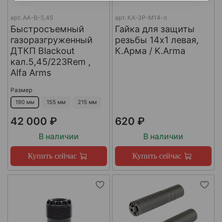
арт.
AA-B-5,45
арт.
КА-ЗР-М14-л
Быстросъемный
Гайка для защиты
газоразгруженный
резьбы 14x1 левая,
ДТКП Blackout
К.Арма / K.Arma
кал.5,45/223Rem ,
Alfa Arms
Размер
190 мм
155 мм
215 мм
42 000 ₽
620 ₽
В наличии
В наличии
Купить сейчас
Купить сейчас