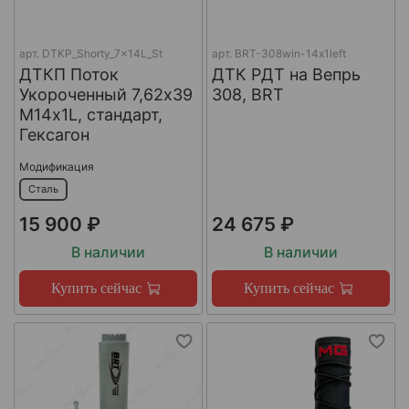
арт.
DTKP_Shorty_7x14L_St
арт.
BRT-308win-14х1left
ДТКП Поток
ДТК РДТ на Вепрь
Укороченный 7,62х39
308, BRT
М14х1L, стандарт,
Гексагон
Модификация
Сталь
15 900 ₽
24 675 ₽
В наличии
В наличии
Купить сейчас
Купить сейчас