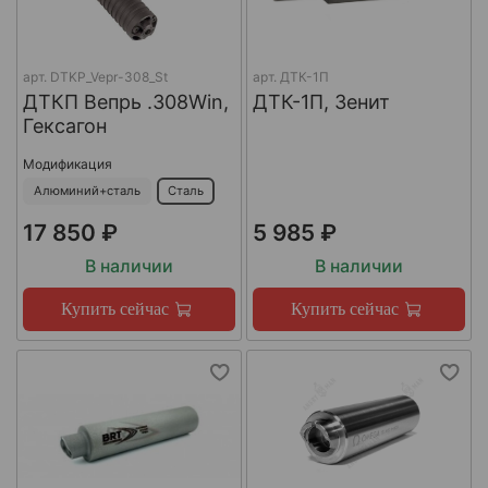
арт.
DTKP_Vepr-308_St
арт.
ДТК-1П
ДТКП Вепрь .308Win,
ДТК-1П, Зенит
Гексагон
Модификация
Алюминий+сталь
Сталь
17 850 ₽
5 985 ₽
В наличии
В наличии
Купить сейчас
Купить сейчас