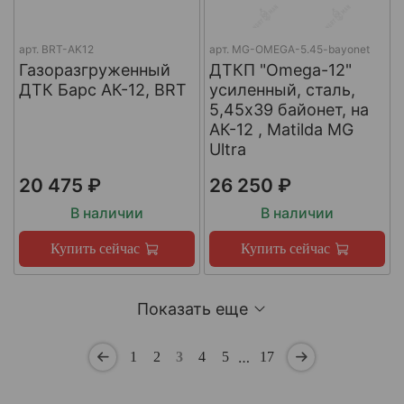
арт.
BRT-AK12
арт.
MG-OMEGA-5.45-bayonet
Газоразгруженный
ДТКП "Omega-12"
ДТК Барс АК-12, BRT
усиленный, сталь,
5,45x39 байонет, на
АК-12 , Matilda MG
Ultra
20 475 ₽
26 250 ₽
В наличии
В наличии
Купить сейчас
Купить сейчас
Показать еще
…
1
2
3
4
5
17