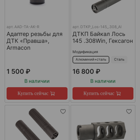
арт.
AAD-TA-AK-R
арт.
DTKP_Los-145_.308_Al
Адаптер резьбы для
ДТКП Байкал Лось
ДТК «Правша»,
145 .308Win, Гексагон
Armacon
Модификация
Алюминий+сталь
Сталь
1 500 ₽
16 800 ₽
В наличии
В наличии
Купить сейчас
Купить сейчас