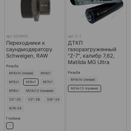
арт.
SCH000
арт.
Z-7
Переходники к
ДТКП
саундмодератору
газоразгруженный
Schweigen, RAW
"Z-7", калибр 7,62,
Matilda MG Ultra
Резьба
Резьба
М14х1л (левая)
М14х1
М14х1л (левая)
М15х1
М16х1
М17х1
М24х1,5 (правая)
М18х1
М24х1,5 (правая)
1/2"-20
1/2"-28
5/8"-24
9/16-24
Глубина
-