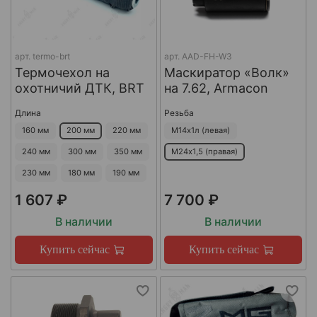
арт.
termo-brt
арт.
AAD-FH-W3
Термочехол на
Маскиратор «Волк»
охотничий ДТК, BRT
на 7.62, Armacon
Длина
Резьба
160 мм
200 мм
220 мм
М14х1л (левая)
240 мм
300 мм
350 мм
М24х1,5 (правая)
230 мм
180 мм
190 мм
1 607 ₽
7 700 ₽
В наличии
В наличии
Купить сейчас
Купить сейчас