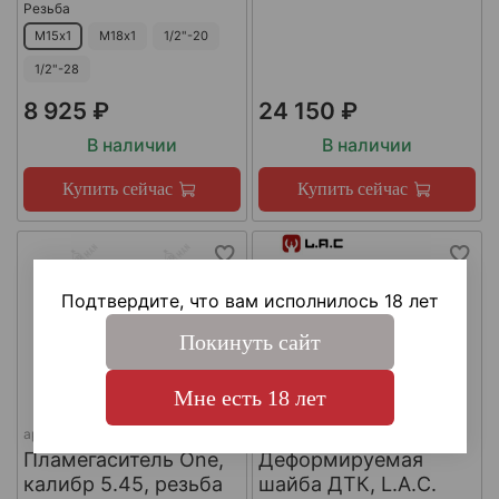
Резьба
М15х1
М18х1
1/2"-20
1/2"-28
8 925 ₽
24 150 ₽
В наличии
В наличии
Купить сейчас
Купить сейчас
Подтвердите, что вам исполнилось 18 лет
Покинуть сайт
Мне есть 18 лет
арт.
КА-Д-1
арт.
#LAC0141
Пламегаситель One,
Деформируемая
калибр 5.45, резьба
шайба ДТК, L.A.C.