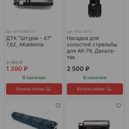
арт.
RH11XMB12Y
арт.
НХС-АК74
ДТК "Штурм - 47"
Насадка для
7,62, AKademia
холостой стрельбы
для АК-74, Дельта-
тек
2 180 ₽
1 390 ₽
2 500 ₽
В наличии
В наличии
Купить сейчас
Купить сейчас