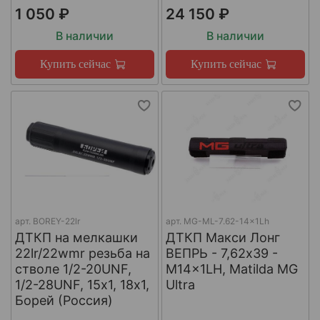
1 050 ₽
24 150 ₽
В наличии
В наличии
Купить сейчас
Купить сейчас
арт.
BOREY-22lr
арт.
MG-ML-7.62-14x1Lh
ДТКП на мелкашки
ДТКП Макси Лонг
22lr/22wmr резьба на
ВЕПРЬ - 7,62x39 -
стволе 1/2-20UNF,
M14x1LH, Matilda MG
1/2-28UNF, 15х1, 18х1,
Ultra
Борей (Россия)