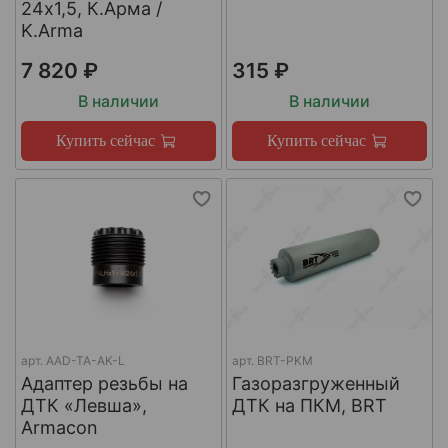
24х1,5, К.Арма /
K.Arma
7 820 ₽
315 ₽
В наличии
В наличии
Купить сейчас
Купить сейчас
арт.
AAD-TA-AK-L
арт.
BRT-PKM
Адаптер резьбы на
Газоразгруженный
ДТК «Левша»,
ДТК на ПКМ, BRT
Armacon