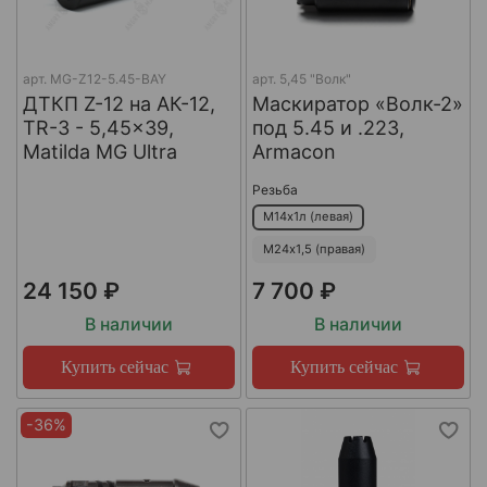
арт.
MG-Z12-5.45-BAY
арт.
5,45 "Волк"
ДТКП Z-12 на АК-12,
Маскиратор «Волк-2»
TR-3 - 5,45x39,
под 5.45 и .223,
Matilda MG Ultra
Armacon
Резьба
М14х1л (левая)
М24х1,5 (правая)
24 150 ₽
7 700 ₽
В наличии
В наличии
Купить сейчас
Купить сейчас
-36%