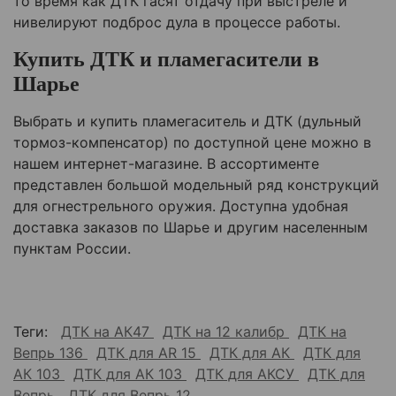
то время как ДТК гасят отдачу при выстреле и
нивелируют подброс дула в процессе работы.
Купить ДТК и пламегасители в
Шарье
Выбрать и купить пламегаситель и ДТК (дульный
тормоз-компенсатор) по доступной цене можно в
нашем интернет-магазине. В ассортименте
представлен большой модельный ряд конструкций
для огнестрельного оружия. Доступна удобная
доставка заказов по
Шарье
и другим населенным
пунктам России.
Теги:
ДТК на АК47
ДТК на 12 калибр
ДТК на
Вепрь 136
ДТК для AR 15
ДТК для АК
ДТК для
АК 103
ДТК для АК 103
ДТК для АКСУ
ДТК для
Вепрь
ДТК для Вепрь 12