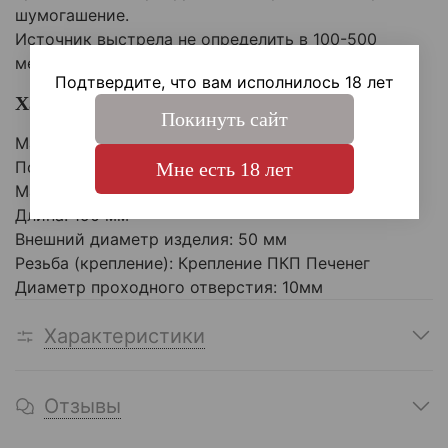
шумогашение.
Источник выстрела не определить в 100-500
метрах в зависимости от калибра.
Подтвердите, что вам исполнилось 18 лет
Характеристики :
Покинуть сайт
Материал: Сталь
Покрытие: Пескоструйное
Мне есть 18 лет
Масса: 1100
Длина: 190 мм
Внешний диаметр изделия: 50 мм
Резьба (крепление):
Крепление ПКП Печенег
Диаметр проходного отверстия: 10мм
Характеристики
Отзывы