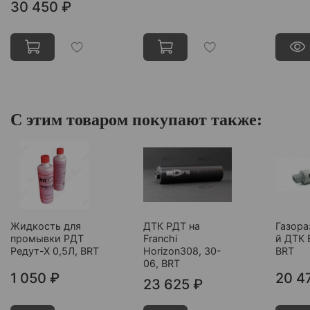
30 450 ₽
С этим товаром покупают также:
Жидкость для
ДТК РДТ на
Газор
промывки РДТ
Franchi
й ДТК 
Редут-Х 0,5Л, BRT
Horizon308, 30-
BRT
06, BRT
1 050 ₽
20 4
23 625 ₽