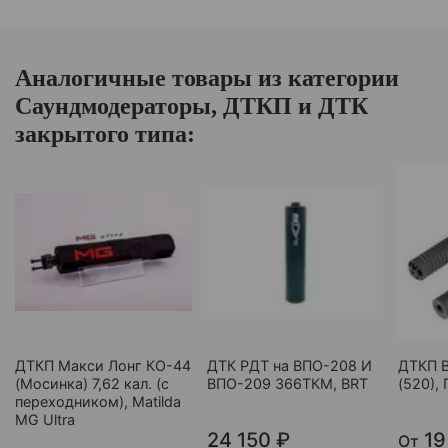
Аналогичные товары из категории
Саундмодераторы, ДТКП и ДТК
закрытого типа:
ДТКП Макси Лонг КО-44
ДТК РДТ на ВПО-208 И
ДТКП 
(Мосинка) 7,62 кал. (с
ВПО-209 366ТКМ, BRT
(520),
переходником), Matilda
MG Ultra
24 150 ₽
19
От