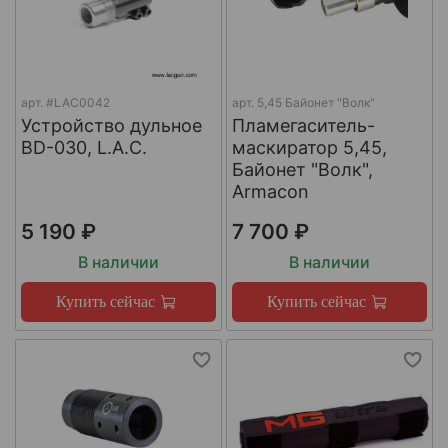
арт.
#LAC0042
арт.
5,45 Байонет "Волк"
Устройство дульное
Пламегаситель-
BD-030, L.A.C.
маскиратор 5,45,
Байонет "Волк",
Armacon
5 190 ₽
7 700 ₽
В наличии
В наличии
Купить сейчас
Купить сейчас