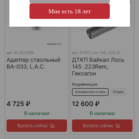
Мне есть 18 лет
арт.
#LAC0299
арт.
DTKP_Los-145_.223_Al
Адаптер ствольный
ДТКП Байкал Лось
BA-033, L.A.C.
145 .223Rem,
Гексагон
Модификация
Алюминий+сталь
Сталь
4 725 ₽
12 600 ₽
В наличии
В наличии
Купить сейчас
Купить сейчас