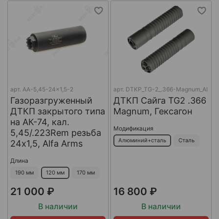
арт.
AA-5,45-24x1,5-2
арт.
DTKP_TG-2_.366-Magnum_Al
Газоразгруженный
ДТКП Сайга TG2 .366
ДТКП закрытого типа
Magnum, Гексагон
на АК-74, кал.
Модификация
5,45/.223Rem резьба
Алюминий+сталь
Сталь
24х1,5, Alfa Arms
Длина
190 мм
120 мм
170 мм
21 000 ₽
16 800 ₽
В наличии
В наличии