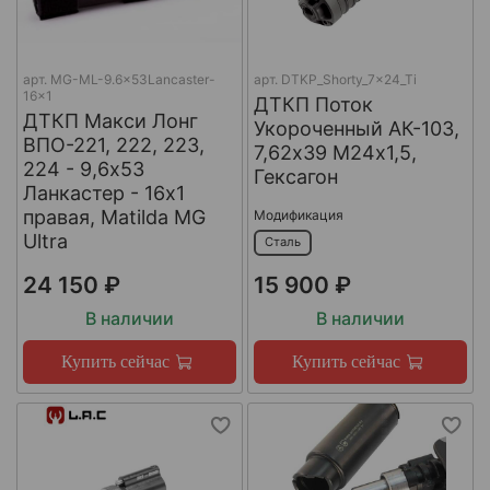
арт.
MG-ML-9.6x53Lancaster-
арт.
DTKP_Shorty_7x24_Ti
16x1
ДТКП Поток
ДТКП Макси Лонг
Укороченный АК-103,
ВПО-221, 222, 223,
7,62х39 М24х1,5,
224 - 9,6x53
Гексагон
Ланкастер - 16x1
правая, Matilda MG
Модификация
Ultra
Сталь
24 150 ₽
15 900 ₽
В наличии
В наличии
Купить сейчас
Купить сейчас