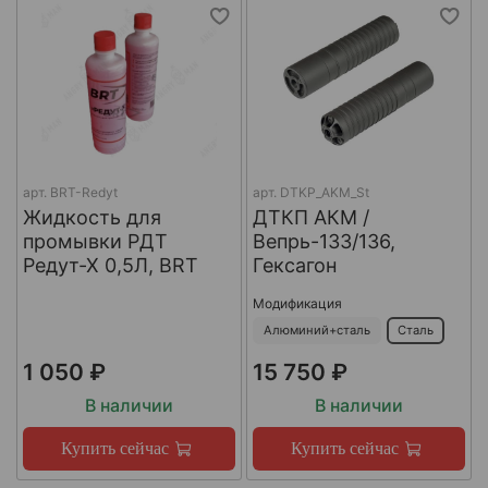
арт.
BRT-Redyt
арт.
DTKP_AKM_St
Жидкость для
ДТКП АКМ /
промывки РДТ
Вепрь-133/136,
Редут-Х 0,5Л, BRT
Гексагон
Модификация
Алюминий+сталь
Сталь
1 050 ₽
15 750 ₽
В наличии
В наличии
Купить сейчас
Купить сейчас