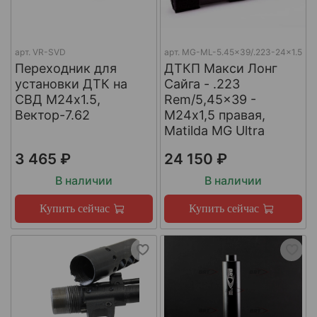
арт.
VR-SVD
арт.
MG-ML-5.45x39/.223-24x1.5
Переходник для
ДТКП Макси Лонг
установки ДТК на
Сайга - .223
СВД М24х1.5,
Rem/5,45x39 -
Вектор-7.62
М24x1,5 правая,
Matilda MG Ultra
3 465 ₽
24 150 ₽
В наличии
В наличии
Купить сейчас
Купить сейчас