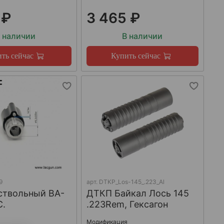
 ₽
3 465 ₽
 наличии
В наличии
ть сейчас
Купить сейчас
9
арт.
DTKP_Los-145_.223_Al
ствольный BA-
ДТКП Байкал Лось 145
C.
.223Rem, Гексагон
Модификация