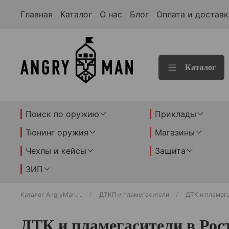
Главная
Каталог
О нас
Блог
Оплата и доставк
Каталог
Поиск по оружию
Приклады
Тюнинг оружия
Магазины
Чехлы и кейсы
Защита
ЗИП
Каталог AngryMan.ru
ДТКП и пламегасители
ДТК и пламег
ДТК и пламегасители в Рос