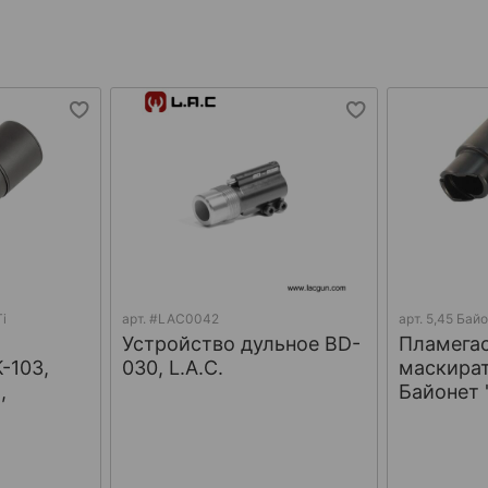
i
арт.
#LAC0042
арт.
5,45 Байо
Устройство дульное BD-
Пламегас
-103,
030, L.A.C.
маскират
,
Байонет 