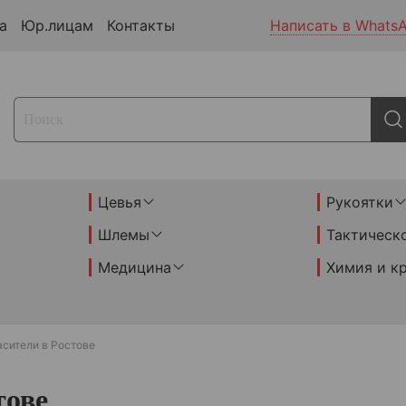
а
Юр.лицам
Контакты
Написать в Whats
Цевья
Рукоятки
Шлемы
Тактическ
Медицина
Химия и к
асители в Ростове
тове