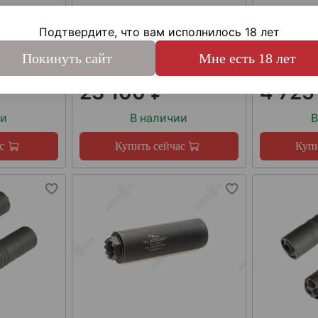
,56мм
Подтвердите, что вам исполнилось 18 лет
Покинуть сайт
Мне есть 18 лет
1,5 (правая)
23 100 ₽
4 725
ии
В наличии
В
с
Купить сейчас
Купи