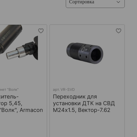
нет "Волк"
арт.
VR-SVD
итель-
Переходник для
ор 5,45,
установки ДТК на СВД
"Волк", Armacon
М24х1.5, Вектор-7.62