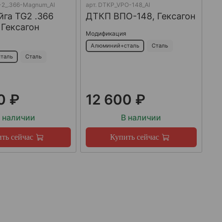
2_.366-Magnum_Al
арт.
DTKP_VPO-148_Al
га TG2 .366
ДТКП ВПО-148, Гексагон
Гексагон
Модификация
я
Алюминий+сталь
Сталь
таль
Сталь
0 ₽
12 600 ₽
 наличии
В наличии
ть сейчас
Купить сейчас