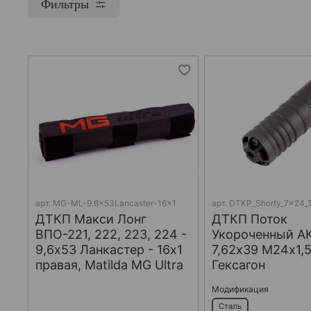
Фильтры
арт.
MG-ML-9.6x53Lancaster-16x1
арт.
DTKP_Shorty_7x24_T
ДТКП Макси Лонг
ДТКП Поток
ВПО-221, 222, 223, 224 -
Укороченный АК
9,6x53 Ланкастер - 16x1
7,62х39 М24х1,5
правая, Matilda MG Ultra
Гексагон
Модификация
Сталь