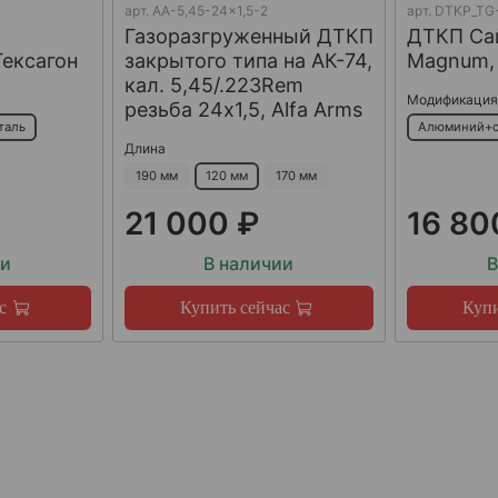
арт.
AA-5,45-24x1,5-2
арт.
DTKP_TG-
Газоразгруженный ДТКП
ДТКП Сай
Гексагон
закрытого типа на АК-74,
Magnum, 
кал. 5,45/.223Rem
Модификаци
резьба 24х1,5, Alfa Arms
таль
Алюминий+с
Длина
190 мм
120 мм
170 мм
21 000 ₽
16 80
ии
В наличии
В
с
Купить сейчас
Купи