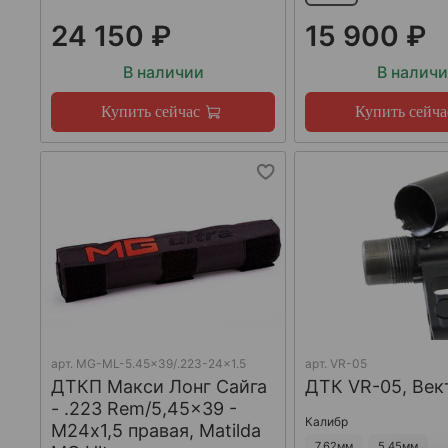
24 150 ₽
15 900 ₽
В наличии
В налич
Купить сейчас
Купить сейча
арт.
MG-ML-5.45x39/.223-24x1.5
арт.
VR-05
ДТКП Макси Лонг Сайга
ДТК VR-05, Век
- .223 Rem/5,45x39 -
Калибр
М24x1,5 правая, Matilda
7,62мм
5,45мм