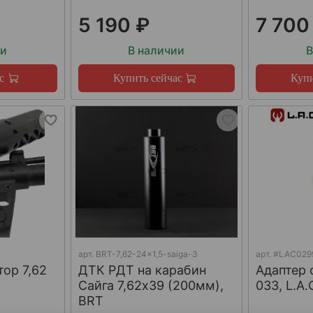
5 190 ₽
7 700
ии
В наличии
В
с
Купить сейчас
Купи
арт.
BRT-7,62-24x1,5-saiga-3
арт.
#LAC029
тор 7,62
ДТК РДТ на карабин
Адаптер 
Сайга 7,62х39 (200мм),
033, L.A.
BRT