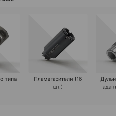
о типа
Пламегасители (16
Дульн
шт.)
адапт