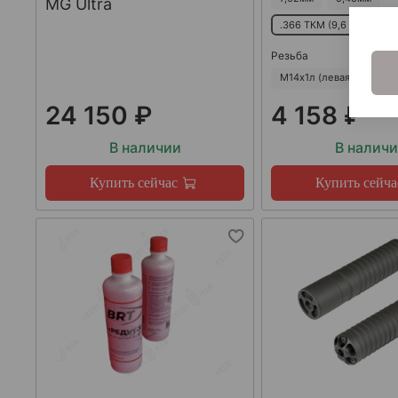
MG Ultra
.366 ТКМ (9,6 мм)
5
Резьба
М14х1л (левая)
М24х
24 150 ₽
4 158 ₽
В наличии
В налич
Купить сейчас
Купить сейча