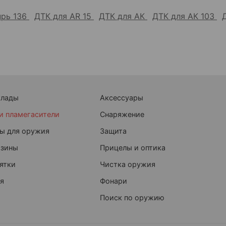
прь 136
ДТК для AR 15
ДТК для АК
ДТК для АК 103
клады
Аксессуары
и пламегасители
Снаряжение
ы для оружия
Защита
азины
Прицелы и оптика
ятки
Чистка оружия
я
Фонари
Поиск по оружию