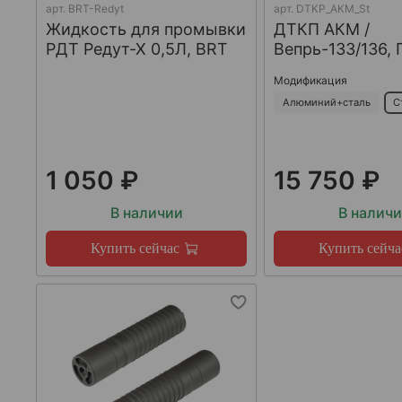
арт.
BRT-Redyt
арт.
DTKP_AKM_St
Жидкость для промывки
ДТКП АКМ /
РДТ Редут-Х 0,5Л, BRT
Вепрь-133/136, 
Модификация
Алюминий+сталь
С
1 050 ₽
15 750 ₽
В наличии
В налич
Купить сейчас
Купить сейча