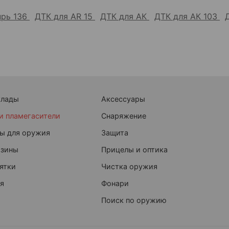
прь 136
ДТК для AR 15
ДТК для АК
ДТК для АК 103
клады
Аксессуары
и пламегасители
Снаряжение
ы для оружия
Защита
азины
Прицелы и оптика
ятки
Чистка оружия
я
Фонари
Поиск по оружию