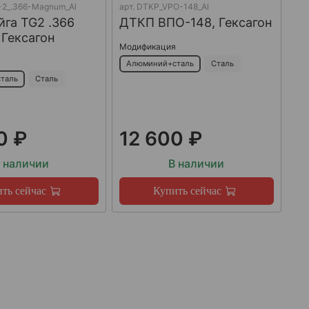
2_.366-Magnum_Al
арт.
DTKP_VPO-148_Al
га TG2 .366
ДТКП ВПО-148, Гексагон
Гексагон
Модификация
я
Алюминий+сталь
Сталь
таль
Сталь
0 ₽
12 600 ₽
 наличии
В наличии
ть сейчас
Купить сейчас