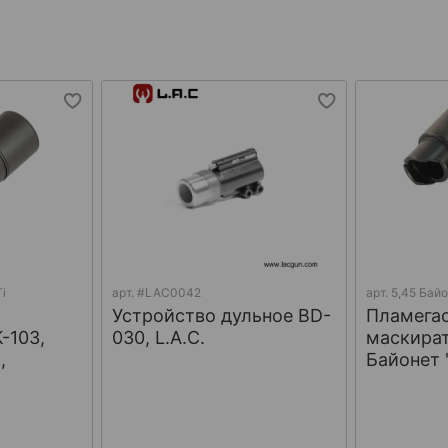
i
арт.
#LAC0042
арт.
5,45 Байо
Устройство дульное BD-
Пламегас
-103,
030, L.A.C.
маскират
,
Байонет 