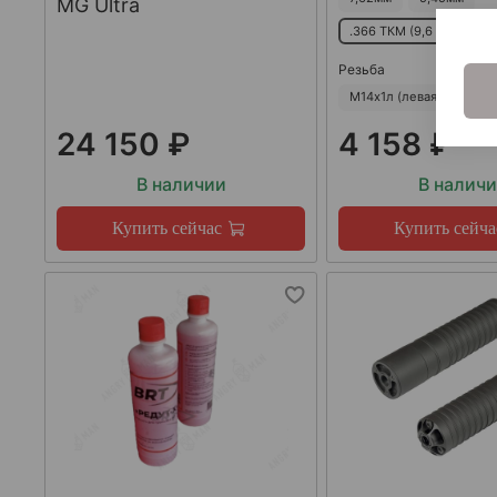
MG Ultra
.366 ТКМ (9,6 мм)
5
Резьба
М14х1л (левая)
М24х
24 150 ₽
4 158 ₽
В наличии
В налич
Купить сейчас
Купить сейча