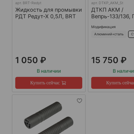
арт.
BRT-Redyt
арт.
DTKP_AKM_St
Жидкость для промывки
ДТКП АКМ /
РДТ Редут-Х 0,5Л, BRT
Вепрь-133/136, 
Модификация
Алюминий+сталь
С
1 050 ₽
15 750 ₽
В наличии
В налич
Купить сейчас
Купить сейча