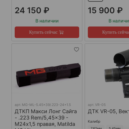
24 150 ₽
15 900 ₽
В наличии
В налич
Купить сейчас
Купить сейча
арт.
MG-ML-5.45x39/.223-24x1.5
арт.
VR-05
ДТКП Макси Лонг Сайга
ДТК VR-05, Век
- .223 Rem/5,45x39 -
Калибр
М24x1,5 правая, Matilda
7,62мм
5,45мм