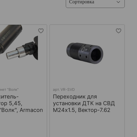
нет "Волк"
арт.
VR-SVD
итель-
Переходник для
ор 5,45,
установки ДТК на СВД
"Волк", Armacon
М24х1.5, Вектор-7.62