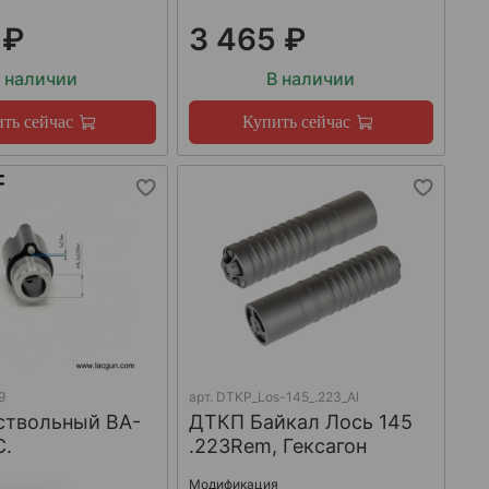
 ₽
3 465 ₽
 наличии
В наличии
ть сейчас
Купить сейчас
9
арт.
DTKP_Los-145_.223_Al
ствольный BA-
ДТКП Байкал Лось 145
C.
.223Rem, Гексагон
Модификация