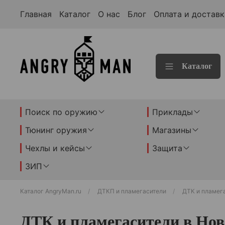
Главная
Каталог
О нас
Блог
Оплата и доставк
Каталог
Поиск по оружию
Приклады
Тюнинг оружия
Магазины
Чехлы и кейсы
Защита
ЗИП
Каталог AngryMan.ru
ДТКП и пламегасители
ДТК и пламег
ДТК и пламегасители в Нов