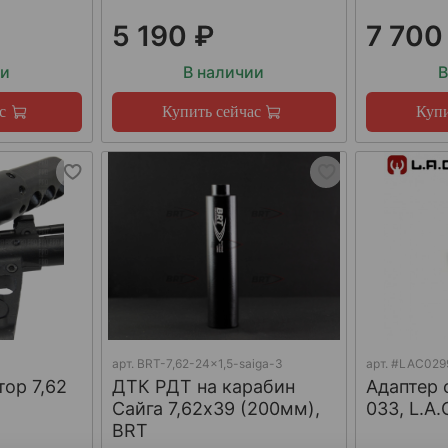
5 190 ₽
7 700
ии
В наличии
В
с
Купить сейчас
Купи
арт.
BRT-7,62-24x1,5-saiga-3
арт.
#LAC029
тор 7,62
ДТК РДТ на карабин
Адаптер 
Сайга 7,62х39 (200мм),
033, L.A.
BRT