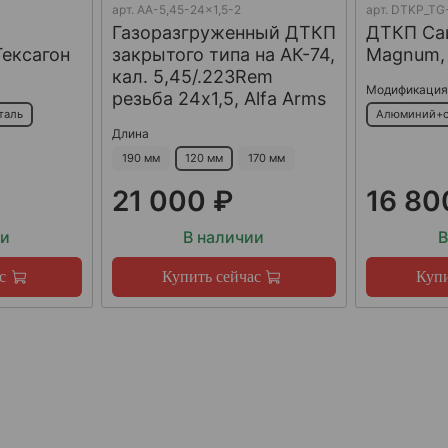
арт.
AA-5,45-24x1,5-2
арт.
DTKP_TG-
Газоразгруженный ДТКП
ДТКП Сай
Гексагон
закрытого типа на АК-74,
Magnum, 
кал. 5,45/.223Rem
Модификаци
резьба 24х1,5, Alfa Arms
таль
Алюминий+с
Длина
190 мм
120 мм
170 мм
21 000 ₽
16 80
ии
В наличии
В
с
Купить сейчас
Купи