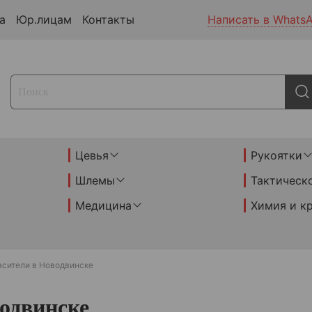
а
Юр.лицам
Контакты
Написать в Whats
Цевья
Рукоятки
Шлемы
Тактическ
Медицина
Химия и к
асители в Новодвинске
одвинске