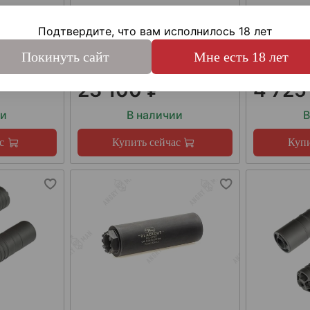
,56мм
Подтвердите, что вам исполнилось 18 лет
Покинуть сайт
Мне есть 18 лет
1,5 (правая)
23 100 ₽
4 725
ии
В наличии
В
с
Купить сейчас
Купи