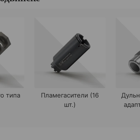
о типа
Пламегасители (16
Дульн
шт.)
адапт