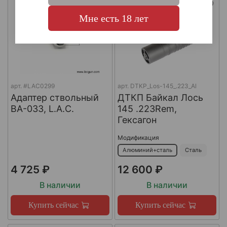
Мне есть 18 лет
арт.
#LAC0299
арт.
DTKP_Los-145_.223_Al
Адаптер ствольный
ДТКП Байкал Лось
BA-033, L.A.C.
145 .223Rem,
Гексагон
Модификация
Алюминий+сталь
Сталь
4 725 ₽
12 600 ₽
В наличии
В наличии
Купить сейчас
Купить сейчас