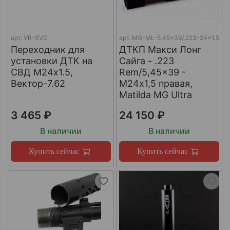
арт.
VR-SVD
арт.
MG-ML-5.45x39/.223-24x1.5
Переходник для
ДТКП Макси Лонг
установки ДТК на
Сайга - .223
СВД М24х1.5,
Rem/5,45x39 -
Вектор-7.62
М24x1,5 правая,
Matilda MG Ultra
3 465 ₽
24 150 ₽
В наличии
В наличии
Купить сейчас
Купить сейчас