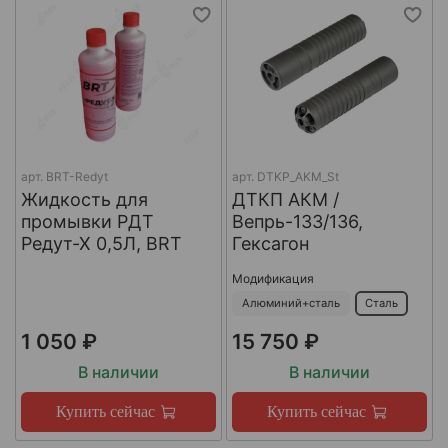
арт.
BRT-Redyt
арт.
DTKP_AKM_St
Жидкость для
ДТКП АКМ /
промывки РДТ
Вепрь-133/136,
Редут-Х 0,5Л, BRT
Гексагон
Модификация
Алюминий+сталь
Сталь
1 050 ₽
15 750 ₽
В наличии
В наличии
Купить сейчас
Купить сейчас