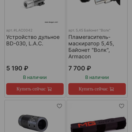
арт.
#LAC0042
арт.
5,45 Байонет "Волк"
Устройство дульное
Пламегаситель-
BD-030, L.A.C.
маскиратор 5,45,
Байонет "Волк",
Armacon
5 190 ₽
7 700 ₽
В наличии
В наличии
Купить сейчас
Купить сейчас