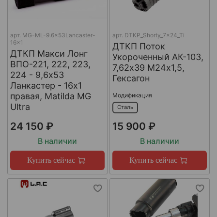
арт.
MG-ML-9.6x53Lancaster-
арт.
DTKP_Shorty_7x24_Ti
16x1
ДТКП Поток
ДТКП Макси Лонг
Укороченный АК-103,
ВПО-221, 222, 223,
7,62х39 М24х1,5,
224 - 9,6x53
Гексагон
Ланкастер - 16x1
правая, Matilda MG
Модификация
Ultra
Сталь
24 150 ₽
15 900 ₽
В наличии
В наличии
Купить сейчас
Купить сейчас