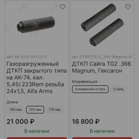
арт.
AA-5,45-24x1,5-2
арт.
DTKP_TG-2_.366-Magnum_Al
Газоразгруженный
ДТКП Сайга TG2 .366
ДТКП закрытого типа
Magnum, Гексагон
на АК-74, кал.
Модификация
5,45/.223Rem резьба
Алюминий+сталь
Сталь
24х1,5, Alfa Arms
Длина
190 мм
120 мм
170 мм
21 000 ₽
16 800 ₽
В наличии
В наличии