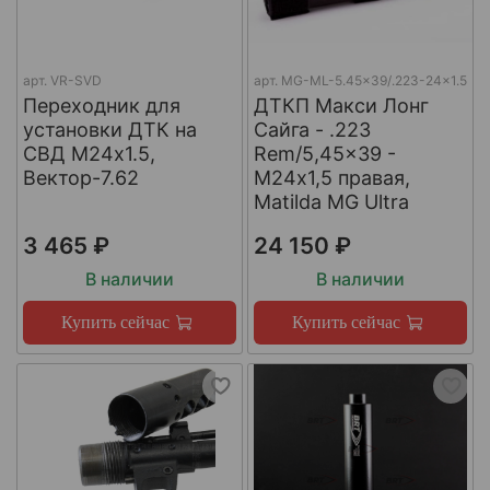
арт.
VR-SVD
арт.
MG-ML-5.45x39/.223-24x1.5
Переходник для
ДТКП Макси Лонг
установки ДТК на
Сайга - .223
СВД М24х1.5,
Rem/5,45x39 -
Вектор-7.62
М24x1,5 правая,
Matilda MG Ultra
3 465 ₽
24 150 ₽
В наличии
В наличии
Купить сейчас
Купить сейчас