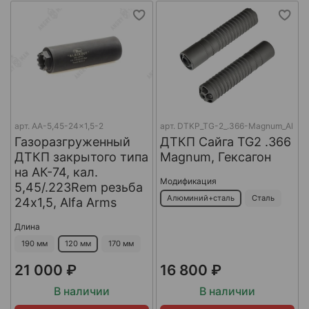
арт.
AA-5,45-24x1,5-2
арт.
DTKP_TG-2_.366-Magnum_Al
Газоразгруженный
ДТКП Сайга TG2 .366
ДТКП закрытого типа
Magnum, Гексагон
на АК-74, кал.
Модификация
5,45/.223Rem резьба
Алюминий+сталь
Сталь
24х1,5, Alfa Arms
Длина
190 мм
120 мм
170 мм
21 000 ₽
16 800 ₽
В наличии
В наличии