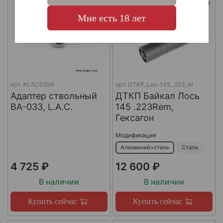
Мне есть 18 лет
арт.
#LAC0299
арт.
DTKP_Los-145_.223_Al
Адаптер ствольный
ДТКП Байкал Лось
BA-033, L.A.C.
145 .223Rem,
Гексагон
Модификация
Алюминий+сталь
Сталь
4 725 ₽
12 600 ₽
В наличии
В наличии
Купить сейчас
Купить сейчас