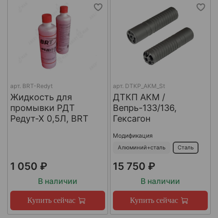
арт.
BRT-Redyt
арт.
DTKP_AKM_St
Жидкость для
ДТКП АКМ /
промывки РДТ
Вепрь-133/136,
Редут-Х 0,5Л, BRT
Гексагон
Модификация
Алюминий+сталь
Сталь
1 050 ₽
15 750 ₽
В наличии
В наличии
Купить сейчас
Купить сейчас