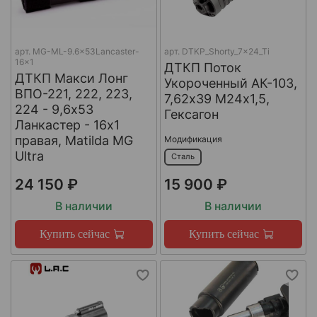
арт.
MG-ML-9.6x53Lancaster-
арт.
DTKP_Shorty_7x24_Ti
16x1
ДТКП Поток
ДТКП Макси Лонг
Укороченный АК-103,
ВПО-221, 222, 223,
7,62х39 М24х1,5,
224 - 9,6x53
Гексагон
Ланкастер - 16x1
правая, Matilda MG
Модификация
Ultra
Сталь
24 150 ₽
15 900 ₽
В наличии
В наличии
Купить сейчас
Купить сейчас