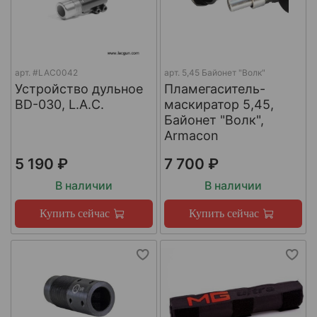
арт.
#LAC0042
арт.
5,45 Байонет "Волк"
Устройство дульное
Пламегаситель-
BD-030, L.A.C.
маскиратор 5,45,
Байонет "Волк",
Armacon
5 190 ₽
7 700 ₽
В наличии
В наличии
Купить сейчас
Купить сейчас