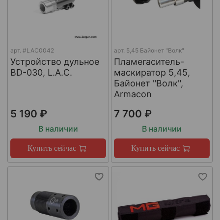
арт.
#LAC0042
арт.
5,45 Байонет "Волк"
Устройство дульное
Пламегаситель-
BD-030, L.A.C.
маскиратор 5,45,
Байонет "Волк",
Armacon
5 190 ₽
7 700 ₽
В наличии
В наличии
Купить сейчас
Купить сейчас