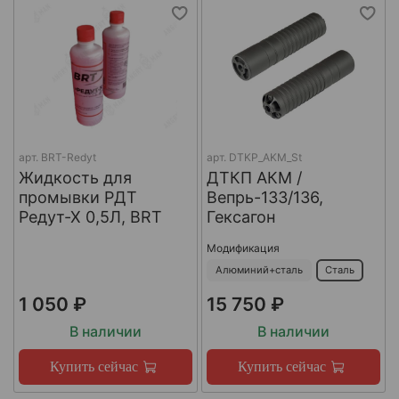
арт.
BRT-Redyt
арт.
DTKP_AKM_St
Жидкость для
ДТКП АКМ /
промывки РДТ
Вепрь-133/136,
Редут-Х 0,5Л, BRT
Гексагон
Модификация
Алюминий+сталь
Сталь
1 050 ₽
15 750 ₽
В наличии
В наличии
Купить сейчас
Купить сейчас