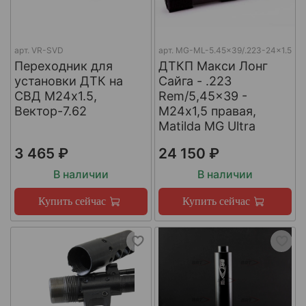
арт.
VR-SVD
арт.
MG-ML-5.45x39/.223-24x1.5
Переходник для
ДТКП Макси Лонг
установки ДТК на
Сайга - .223
СВД М24х1.5,
Rem/5,45x39 -
Вектор-7.62
М24x1,5 правая,
Matilda MG Ultra
3 465 ₽
24 150 ₽
В наличии
В наличии
Купить сейчас
Купить сейчас