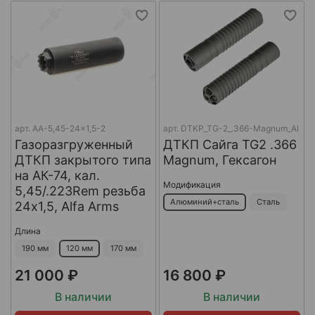
арт.
AA-5,45-24x1,5-2
арт.
DTKP_TG-2_.366-Magnum_Al
Газоразгруженный
ДТКП Сайга TG2 .366
ДТКП закрытого типа
Magnum, Гексагон
на АК-74, кал.
Модификация
5,45/.223Rem резьба
Алюминий+сталь
Сталь
24х1,5, Alfa Arms
Длина
190 мм
120 мм
170 мм
21 000 ₽
16 800 ₽
В наличии
В наличии