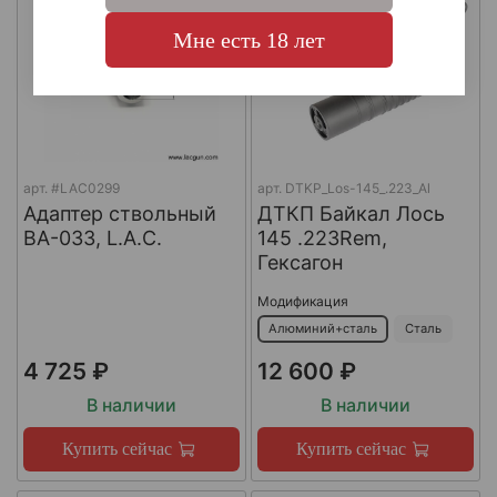
Мне есть 18 лет
арт.
#LAC0299
арт.
DTKP_Los-145_.223_Al
Адаптер ствольный
ДТКП Байкал Лось
BA-033, L.A.C.
145 .223Rem,
Гексагон
Модификация
Алюминий+сталь
Сталь
4 725 ₽
12 600 ₽
В наличии
В наличии
Купить сейчас
Купить сейчас