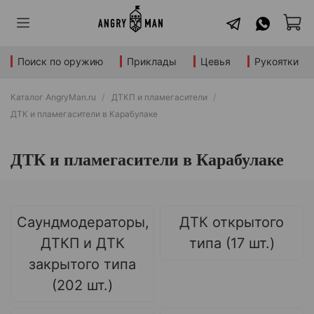
Поиск по оружию
Приклады
Цевья
Рукоятки
Каталог AngryMan.ru
ДТКП и пламегасители
ДТК и пламегасители в Карабулаке
ДТК и пламегасители в Карабулаке
Саундмодераторы,
ДТК открытого
ДТКП и ДТК
типа (17 шт.)
закрытого типа
(202 шт.)