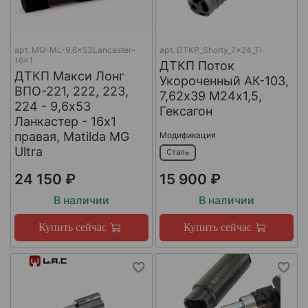
арт.
MG-ML-9.6x53Lancaster-
арт.
DTKP_Shorty_7x24_Ti
16x1
ДТКП Поток
ДТКП Макси Лонг
Укороченный АК-103,
ВПО-221, 222, 223,
7,62х39 М24х1,5,
224 - 9,6x53
Гексагон
Ланкастер - 16x1
правая, Matilda MG
Модификация
Ultra
Сталь
24 150 ₽
15 900 ₽
В наличии
В наличии
Купить сейчас
Купить сейчас