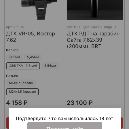
арт.
VR-05
арт.
BRT-7,62-24x1,5-saiga-3
ДТК VR-05, Вектор
ДТК РДТ на карабин
7,62
Сайга 7,62х39
(200мм), BRT
Калибр
7,62мм
5,45мм
.366 ТКМ (9,6 мм)
5,56мм
Резьба
М14х1л (левая)
М24х1,5 (правая)
4 158 ₽
23 100 ₽
В наличии
В наличии
Подтвердите, что вам исполнилось 18 лет
Купить сейчас
Купить сейчас