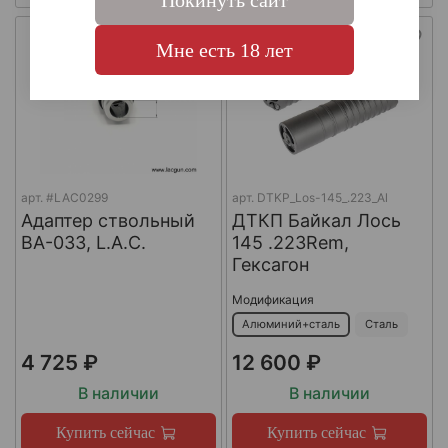
Покинуть сайт
Мне есть 18 лет
арт.
#LAC0299
арт.
DTKP_Los-145_.223_Al
Адаптер ствольный
ДТКП Байкал Лось
BA-033, L.A.C.
145 .223Rem,
Гексагон
Модификация
Алюминий+сталь
Сталь
4 725 ₽
12 600 ₽
В наличии
В наличии
Купить сейчас
Купить сейчас