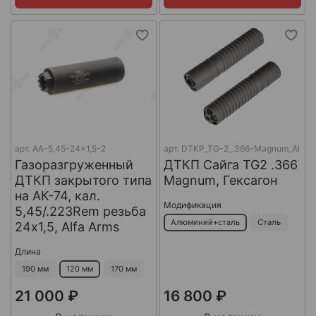
арт.
AA-5,45-24x1,5-2
арт.
DTKP_TG-2_.366-Magnum_Al
Газоразгруженный
ДТКП Сайга TG2 .366
ДТКП закрытого типа
Magnum, Гексагон
на АК-74, кал.
Модификация
5,45/.223Rem резьба
Алюминий+сталь
Сталь
24х1,5, Alfa Arms
Длина
190 мм
120 мм
170 мм
21 000 ₽
16 800 ₽