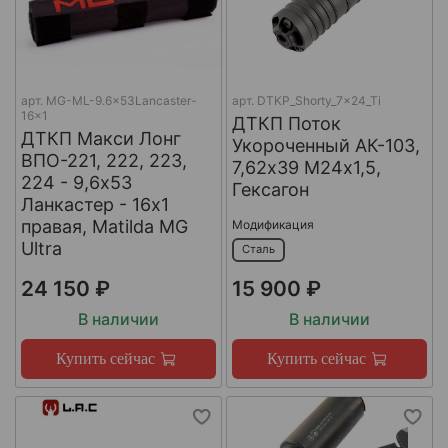
арт.
MG-ML-9.6x53Lancaster-
арт.
DTKP_Shorty_7x24_Ti
16x1
ДТКП Поток
ДТКП Макси Лонг
Укороченный АК-103,
ВПО-221, 222, 223,
7,62х39 М24х1,5,
224 - 9,6x53
Гексагон
Ланкастер - 16x1
правая, Matilda MG
Модификация
Ultra
Сталь
24 150 ₽
15 900 ₽
В наличии
В наличии
Купить сейчас
Купить сейчас