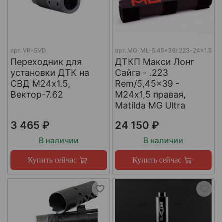
арт.
VR-SVD
арт.
MG-ML-5.45x39/.223-24x1.5
Переходник для
ДТКП Макси Лонг
установки ДТК на
Сайга - .223
СВД М24х1.5,
Rem/5,45x39 -
Вектор-7.62
М24x1,5 правая,
Matilda MG Ultra
3 465 ₽
24 150 ₽
В наличии
В наличии
Купить сейчас
Купить сейчас