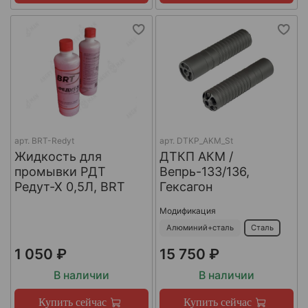
арт.
BRT-Redyt
арт.
DTKP_AKM_St
Жидкость для
ДТКП АКМ /
промывки РДТ
Вепрь-133/136,
Редут-Х 0,5Л, BRT
Гексагон
Модификация
Алюминий+сталь
Сталь
1 050 ₽
15 750 ₽
В наличии
В наличии
Купить сейчас
Купить сейчас