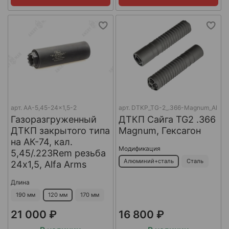
арт.
AA-5,45-24x1,5-2
арт.
DTKP_TG-2_.366-Magnum_Al
Газоразгруженный
ДТКП Сайга TG2 .366
ДТКП закрытого типа
Magnum, Гексагон
на АК-74, кал.
Модификация
5,45/.223Rem резьба
Алюминий+сталь
Сталь
24х1,5, Alfa Arms
Длина
190 мм
120 мм
170 мм
21 000 ₽
16 800 ₽