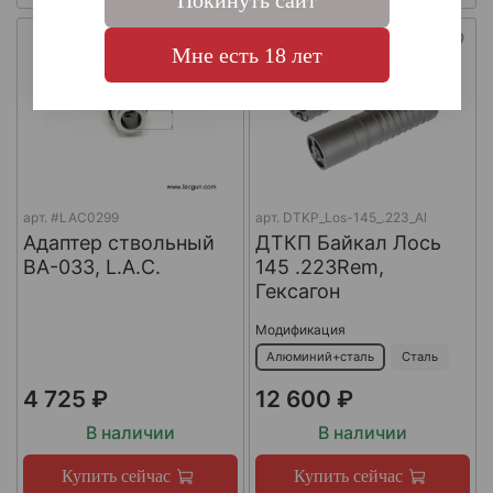
Покинуть сайт
Мне есть 18 лет
арт.
#LAC0299
арт.
DTKP_Los-145_.223_Al
Адаптер ствольный
ДТКП Байкал Лось
BA-033, L.A.C.
145 .223Rem,
Гексагон
Модификация
Алюминий+сталь
Сталь
4 725 ₽
12 600 ₽
В наличии
В наличии
Купить сейчас
Купить сейчас