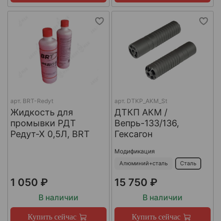
арт.
BRT-Redyt
арт.
DTKP_AKM_St
Жидкость для
ДТКП АКМ /
промывки РДТ
Вепрь-133/136,
Редут-Х 0,5Л, BRT
Гексагон
Модификация
Алюминий+сталь
Сталь
1 050 ₽
15 750 ₽
В наличии
В наличии
Купить сейчас
Купить сейчас