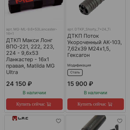
арт.
MG-ML-9.6x53Lancaster-
арт.
DTKP_Shorty_7x24_Ti
16x1
ДТКП Поток
ДТКП Макси Лонг
Укороченный АК-103,
ВПО-221, 222, 223,
7,62х39 М24х1,5,
224 - 9,6x53
Гексагон
Ланкастер - 16x1
правая, Matilda MG
Модификация
Ultra
Сталь
24 150 ₽
15 900 ₽
В наличии
В наличии
Купить сейчас
Купить сейчас