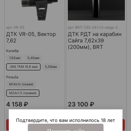
арт.
VR-05
арт.
BRT-7,62-24x1,5-saiga-3
ДТК VR-05, Вектор
ДТК РДТ на карабин
7,62
Сайга 7,62х39
(200мм), BRT
Калибр
7,62мм
5,45мм
.366 ТКМ (9,6 мм)
5,56мм
Резьба
М14х1л (левая)
М24х1,5 (правая)
4 158 ₽
23 100 ₽
В наличии
В наличии
Подтвердите, что вам исполнилось 18 лет
Купить сейчас
Купить сейчас