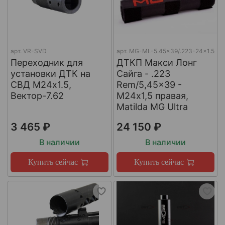
арт.
VR-SVD
арт.
MG-ML-5.45x39/.223-24x1.5
Переходник для
ДТКП Макси Лонг
установки ДТК на
Сайга - .223
СВД М24х1.5,
Rem/5,45x39 -
Вектор-7.62
М24x1,5 правая,
Matilda MG Ultra
3 465 ₽
24 150 ₽
В наличии
В наличии
Купить сейчас
Купить сейчас