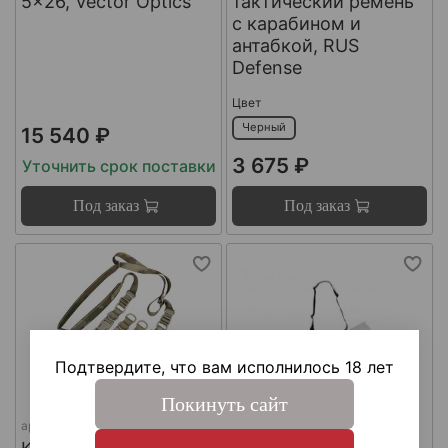
5x26, Vector Optics
тактический ремень
с карабином и
антабкой, RUS
Defense
Цвет
Черный
15 540 ₽
3 675 ₽
Уточнить срок поставки
Под заказ
Под заказ
Подтвердите, что вам исполнилось 18 лет
Покинуть сайт
арт.
18905060
арт.
Dolg-m2-STD