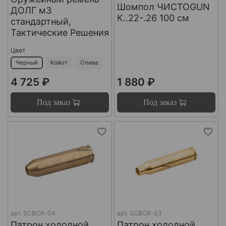
Шомпол ЧИСТОGUN
ДОЛГ м3
К..22-.26 100 см
стандартный,
Тактические Решения
Цвет
Черный
Койот
Олива
4 725 ₽
1 880 ₽
Под заказ
Под заказ
арт.
SCBCR-04
арт.
SCBCR-03
Патрон холодной
Патрон холодной