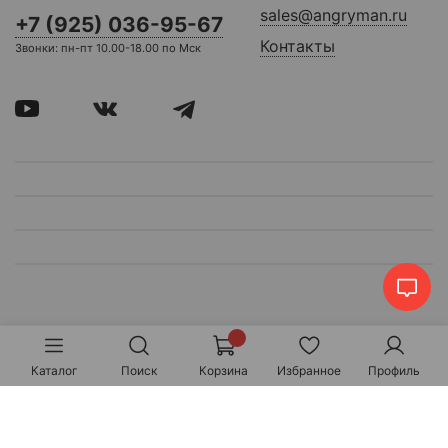
sales@angryman.ru
+7 (925) 036-95-67
Контакты
Звонки: пн-пт 10.00-18.00 по Мск
Каталог
Поиск
Корзина
Избранное
Профиль