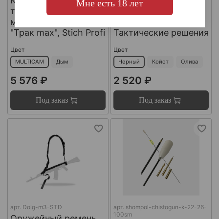
Комплект
Оружейный ремень
Мне есть 18 лет
тактических
ДОЛГ м2
модульных ремней
стандартный,
"Трак max", Stich Profi
Тактические решения
Цвет
Цвет
MULTICAM
Дым
Черный
Койот
Олива
5 576 ₽
2 520 ₽
Под заказ
Под заказ
арт.
Dolg-m3-STD
арт.
shompol-chistogun-k-22-26-
100sm
Оружейный ремень