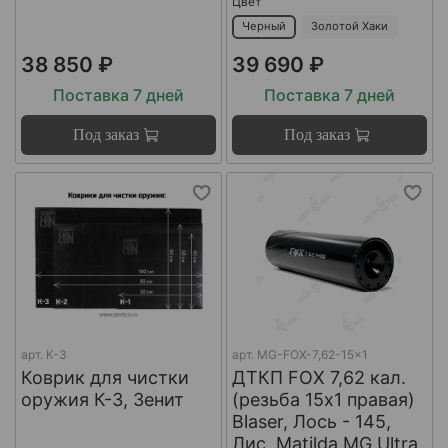
Цвет
Черный
Золотой Хаки
38 850 ₽
39 690 ₽
Поставка 7 дней
Поставка 7 дней
Под заказ
Под заказ
арт.
К-3
арт.
MG-FOX-7,62-15x1
Коврик для чистки
ДТКП FOX 7,62 кал.
оружия К-3, Зенит
(резьба 15x1 правая)
Blaser, Лось - 145,
Лис, Matilda MG Ultra