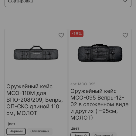
-16%
арт.
МСО-095
Оружейный кейс
Оружейный кейс
МСО-110М для
МСО-095 Вепрь-12-
ВПО-208/209, Вепрь,
02 в сложенном виде
ОП-СКС длиной 110
и других (l=95см,
см, МОЛОТ
МОЛОТ)
Цвет
Цвет
Черный
Оливковый
Черный
Оливковый