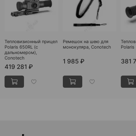
Тепловизионный прицел
Ремешок на шею для
Теплов
Polaris 650RL (c
монокуляра, Conotech
Polari
дальномером),
Conotech
1 985 ₽
381 
419 281 ₽