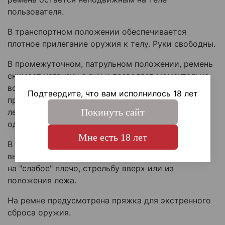
пользователя.
В транспортном положении обеспечивается
плотное прилегание оружия к телу. Руки свободны.
В промежуточном, патрульном положении, ремень
снимает нагрузку с рук и позволяет моментально
вскинуть оружие к сильному плечу для
Подтвердите, что вам исполнилось 18 лет
прицельного выстрела. При использовании на
Покинуть сайт
левом плече позволяет контролировать оружие
одной рукой.
Мне есть 18 лет
В боевом положении ремень полностью
высвобождает оружие, что позволяет перекладку
на "слабое" плечо, стрельбу вверх или из
положения лежа.
На ремне предусмотрена пряжка для экстренного
сброса оружия.