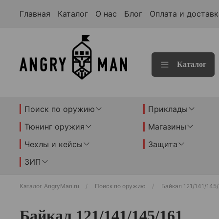
Главная
Каталог
О нас
Блог
Оплата и доставк
Каталог
Поиск по оружию
Приклады
Тюнинг оружия
Магазины
Чехлы и кейсы
Защита
ЗИП
Каталог AngryMan.ru
Поиск по оружию
Байкал 121/141/145/
Байкал 121/141/145/161