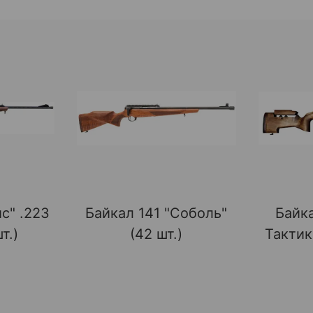
ис" .223
Байкал 141 "Соболь"
Байка
т.)
(42 шт.)
Тактик