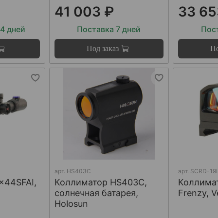
41 003 ₽
33 65
14 дней
Поставка 7 дней
Пост
Под заказ
По
арт.
HS403С
арт.
SCRD-19I
x44SFAI,
Коллиматор HS403C,
Коллима
солнечная батарея,
Frenzy, V
Holosun