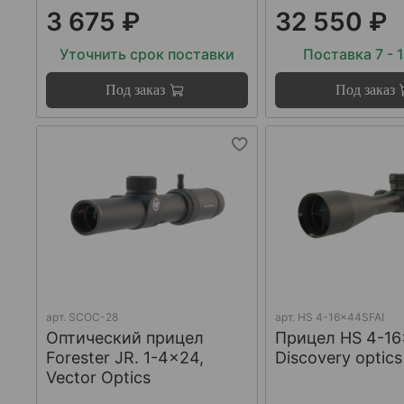
3 675 ₽
32 550 ₽
Уточнить срок поставки
Поставка 7 - 
Под заказ
Под заказ
арт.
SCOC-28
арт.
HS 4-16x44SFAI
Оптический прицел
Прицел HS 4-16
Forester JR. 1-4x24,
Discovery optics
Vector Optics