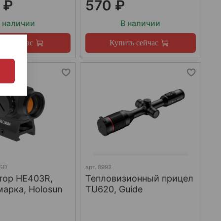
 ₽
570 ₽
 наличии
В наличии
ть сейчас
Купить сейчас
GD
арт.
8992
тор HE403R,
Тепловизионный прицел
марка, Holosun
TU620, Guide