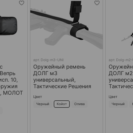
арт.
Dolg-m3-UNI
арт.
Dolg-m2-
с
Оружейный ремень
Оружейн
Вепрь
ДОЛГ м3
ДОЛГ м2
исп. 10,
универсальный,
универса
оружия
Тактические Решения
Тактиче
м, МОЛОТ
Цвет
Цвет
Черный
Койот
Олива
Черный