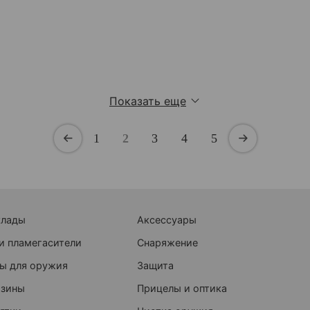
Показать еще
1
2
3
4
5
клады
Аксессуары
и пламегасители
Снаряжение
ы для оружия
Защита
азины
Прицелы и оптика