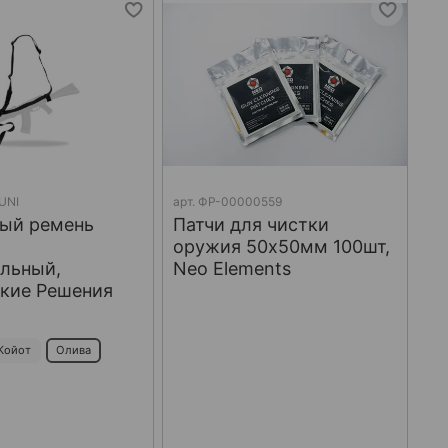
UNI
арт.
ФР-00000559
ый ремень
Патчи для чистки
оружия 50х50мм 100шт,
льный,
Neo Elements
ские Решения
Койот
Олива