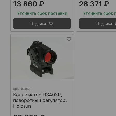
13 860 ₽
28 371 ₽
Уточнить срок поставки
Уточнить срок 
Под заказ
Под заказ
арт.
HS403R
Коллиматор HS403R,
поворотный регулятор,
Holosun