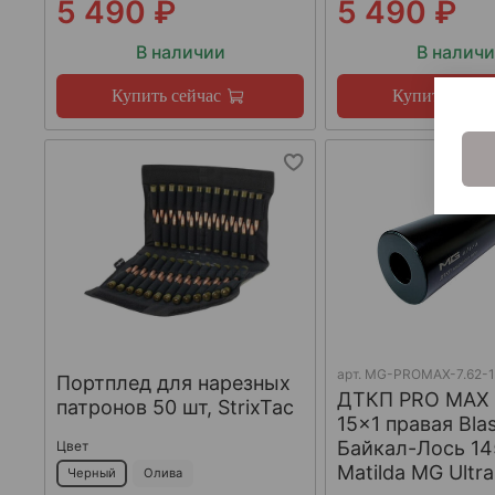
5 490 ₽
5 490 ₽
В наличии
В налич
Купить сейчас
Купить сейча
арт.
MG-PROMAX-7.62-1
Портплед для нарезных
ДТКП PRO MAX 7
патронов 50 шт, StrixTac
15x1 правая Blas
Байкал-Лось 14
Цвет
Matilda MG Ultra
Черный
Олива