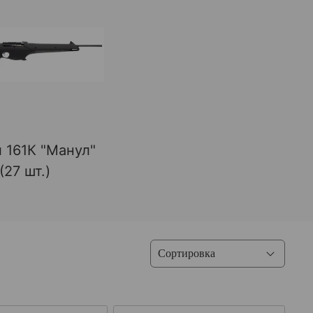
 161К "Манул"
(27 шт.)