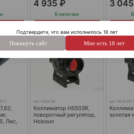
4 935 ₽
3 045
ии
В наличии
В
с
Купить сейчас
Купи
Подтвердите, что вам исполнилось 18 лет
Покинуть сайт
Мне есть 18 лет
5x1
арт.
HS503R
арт.
HE403R-
,62;
Коллиматор HS503R,
Коллима
er,
поворотный регулятор,
золотая 
5, Лис,
Holosun