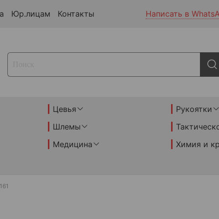
а
Юр.лицам
Контакты
Написать в Whats
Цевья
Рукоятки
Шлемы
Тактическ
Медицина
Химия и к
161