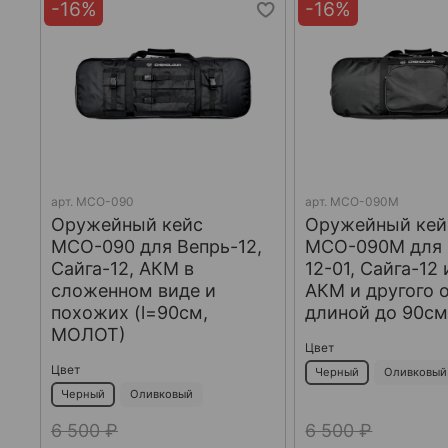
-16%
-16%
арт.
МСО-090
арт.
МСО-090М
Оружейный кейс
Оружейный кей
МСО-090 для Вепрь-12,
МСО-090М для 
Сайга-12, АКМ в
12-01, Сайга-12 
сложенном виде и
АКМ и другого 
похожих (l=90см,
длиной до 90с
МОЛОТ)
Цвет
Цвет
Черный
Оливковый
Черный
Оливковый
6 500 ₽
6 500 ₽