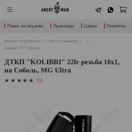
Поиск по оружию
Приклады
Цевья
Рукоятки
Каталог AngryMan.ru
Поиск по оружию
...
Байкал 141 "Соболь"
ДТКП "KOLIBRI" 22lr резьба 18х1,
на Соболь, MG Ultra
(0)