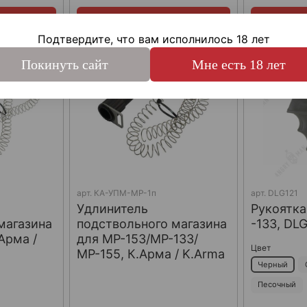
с
Купить сейчас
Купи
Подтвердите, что вам исполнилось 18 лет
Покинуть сайт
Мне есть 18 лет
арт.
КА-УПМ-МР-1п
арт.
DLG121
Удлинитель
Рукоятка
магазина
подствольного магазина
-133, DLG
.Арма /
для МР-153/МР-133/
Цвет
МР-155, К.Арма / K.Arma
Черный
Песочный