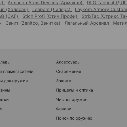
я)
Armacon Arms Devices (Армакон)
DLG Tactical (ДЛ
un (Холосан)
Leapers (Липерс)
Leykom Armory Custom
AG (САГ)
Stich Profi (Стич Профи)
StrixTac (Стрикс Та
он
Зенит (Zenitco, Зенитка)
Легальный Арсенал
Матил
клады
Аксессуары
и пламегасители
Снаряжение
ы для оружия
Защита
азины
Прицелы и оптика
ятки
Чистка оружия
я
Фонари
Поиск по оружию