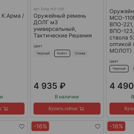
арт.
Dolg-m3-UNI
Оружейн
 К.Арма /
Оружейный ремень
МСО-110
ДОЛГ м3
ВПО-221,
универсальный,
ВПО-123,
Тактические Решения
ствола 5
оптикой 
Цвет
МОЛОТ)
Черный
Койот
Олива
Цвет
Черный
4 935 ₽
4 490
ии
В наличии
В
с
Купить сейчас
Купи
-16%
-16%