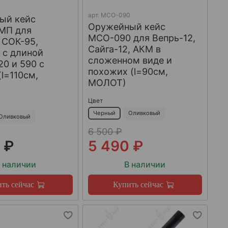
арт.
МСО-090
ый кейс
Оружейный кейс
МП для
МСО-090 для Вепрь-12,
 СОК-95,
Сайга-12, АКМ в
 с длиной
сложенном виде и
20 и 590 с
похожих (l=90см,
(l=110см,
МОЛОТ)
Цвет
Черный
Оливковый
Оливковый
6 500 ₽
 ₽
5 490 ₽
 наличии
В наличии
ть сейчас
Купить сейчас