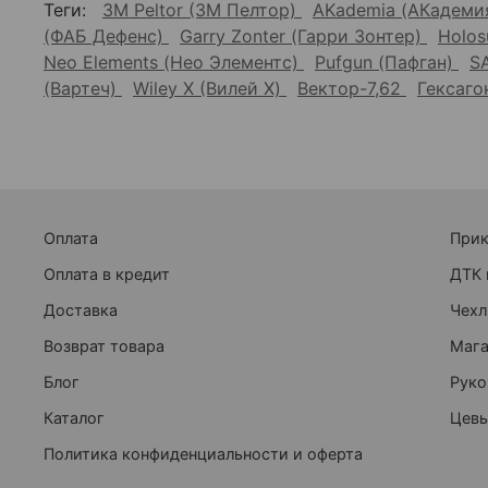
Теги:
3M Peltor (3М Пелтор)
AKademia (АКадеми
(ФАБ Дефенс)
Garry Zonter (Гарри Зонтер)
Holos
Neo Elements (Нео Элементс)
Pufgun (Пафган)
S
(Вартеч)
Wiley X (Вилей Х)
Вектор-7,62
Гексаг
Оплата
При
Оплата в кредит
ДТК 
Доставка
Чехл
Возврат товара
Маг
Блог
Руко
Каталог
Цевь
Политика конфиденциальности и оферта