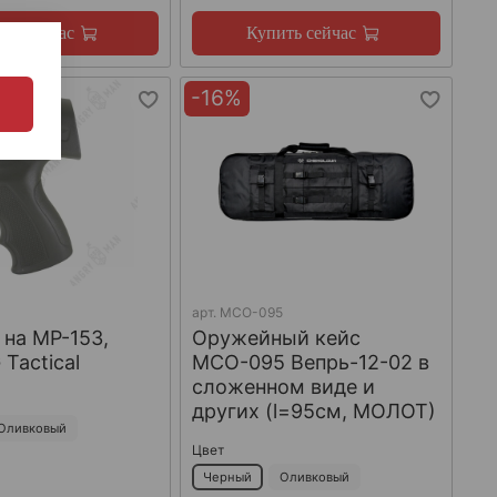
ть сейчас
Купить сейчас
-16%
арт.
МСО-095
 на МР-153,
Оружейный кейс
 Tactical
МСО-095 Вепрь-12-02 в
сложенном виде и
других (l=95см, МОЛОТ)
Оливковый
Цвет
Черный
Оливковый