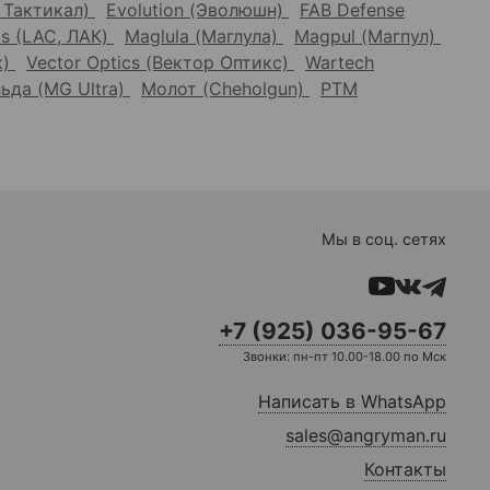
Г Тактикал)
Evolution (Эволюшн)
FAB Defense
s (LAC, ЛАК)
Maglula (Маглула)
Magpul (Магпул)
к)
Vector Optics (Вектор Оптикс)
Wartech
ьда (MG Ultra)
Молот (Cheholgun)
РТМ
Мы в соц. сетях
+7 (925) 036-95-67
Звонки: пн-пт 10.00-18.00 по Мск
Написать в WhatsApp
sales@angryman.ru
Контакты