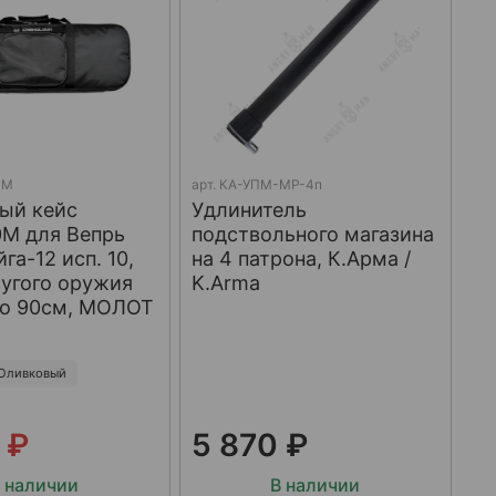
0М
арт.
КА-УПМ-МР-4п
ый кейс
Удлинитель
М для Вепрь
подствольного магазина
йга-12 исп. 10,
на 4 патрона, К.Арма /
угого оружия
K.Arma
до 90см, МОЛОТ
Оливковый
 ₽
5 870 ₽
 наличии
В наличии