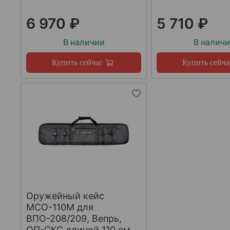
6 970 ₽
5 710 ₽
В наличии
В налич
Купить сейчас
Купить сейча
Оружейный кейс
МСО-110М для
ВПО-208/209, Вепрь,
ОП-СКС длиной 110 см,