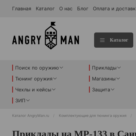
Главная
Каталог
О нас
Блог
Оплата и доставк
Каталог
Поиск по оружию
Приклады
Тюнинг оружия
Магазины
Чехлы и кейсы
Защита
ЗИП
Каталог AngryMan.ru
Комплектующие для тюнинга оружия
Приклады на МР-133 в Сан