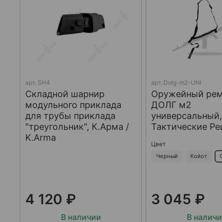
арт.
SH4
арт.
Dolg-m2-UNI
Складной шарнир
Оружейный ре
модульного приклада
ДОЛГ м2
для трубы приклада
универсальный
"треугольник", К.Арма /
Тактические Р
K.Arma
Цвет
Черный
Койот
4 120 ₽
3 045 ₽
В наличии
В налич