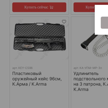
Купить сейчас
Купить сейча
арт.
KEY-CS96
арт.
КА-УПМ-МР-3п
Пластиковый
Удлинитель
оружейный кейс 96см,
подствольного 
К.Арма / K.Arma
на 3 патрона, К
K.Arma