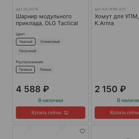
арт.
DLG076
арт.
КА-УПМ-001
Шарнир модульного
Хомут для УПМ,
приклада, DLG Tactical
K.Arma
Цвет
Черный
Оливковый
Песочный
Расположение
Правша
Левша
4 588 ₽
2 150 ₽
В наличии
В налич
Купить сейчас
Купить сейча