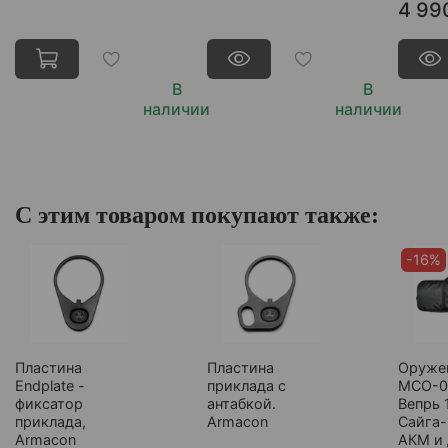
4 99
В
В
наличии
наличии
С этим товаром покупают также:
-16%
Пластина
Пластина
Оруже
Endplate -
приклада с
МСО-0
фиксатор
антабкой.
Вепрь 
приклада,
Armacon
Сайга-
Armacon
АКМ и 