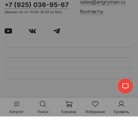
sales@angryman.ru
+7 (925) 036-95-67
Контакты
Звонки: пн-пт 10.00-18.00 по Мск
Каталог
Поиск
Корзина
Избранное
Профиль