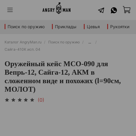
Поиск по оружию
Приклады
Цевья
Рукоятки
Каталог AngryMan.ru
Поиск по оружию
...
Сайга-410К исп. 04
Оружейный кейс МСО-090 для
Вепрь-12, Сайга-12, АКМ в
сложенном виде и похожих (l=90см,
МОЛОТ)
(0)