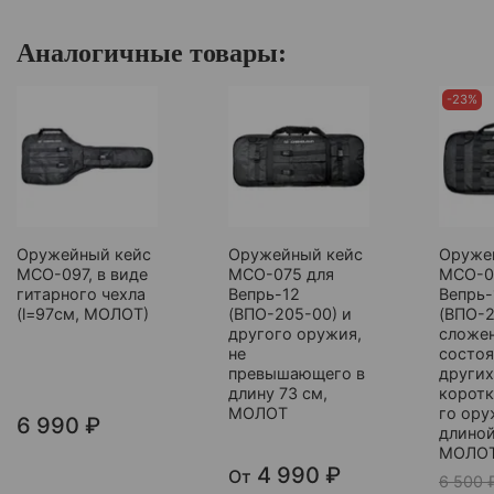
Аналогичные товары:
-23%
Оружейный кейс
Оружейный кейс
Оруже
МСО-097, в виде
МСО-075 для
МСО-0
гитарного чехла
Вепрь-12
Вепрь-
(l=97см, МОЛОТ)
(ВПО-205-00) и
(ВПО-2
другого оружия,
сложе
не
состоя
превышающего в
других
длину 73 см,
коротк
МОЛОТ
го ору
6 990 ₽
длиной
МОЛО
4 990 ₽
От
6 500 