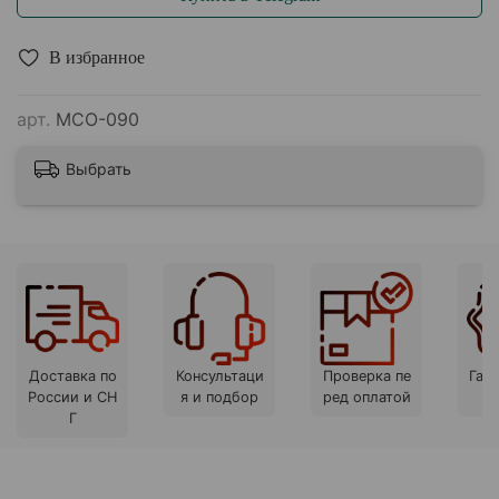
В избранное
арт.
МСО-090
Выбрать
Доставка по
Консультаци
Проверка пе
Гара
России и СН
я и подбор
ред оплатой
Г