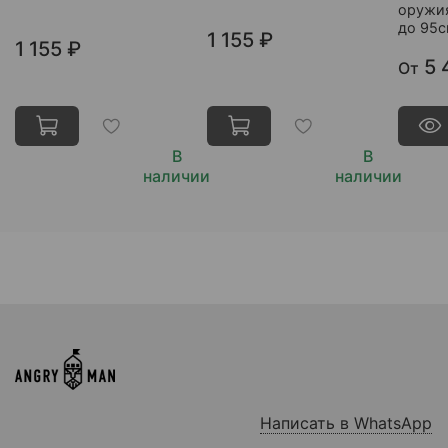
оружи
до 95
1 155 ₽
1 155 ₽
5 
От
В
В
наличии
наличии
Написать в WhatsApp