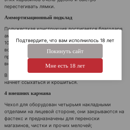
перестегивать лямки.
Аммортизационный подклад
Полужесткая конструкция достигается благодаря
амортизационной подложке из изолона шириной
Подтвердите, что вам исполнилось 18 лет
10 мм, она оберегает содержимое от ударных
воздействий во время транспортировки, а мягкая
Покинуть сайт
прочная подкладка не дает оружию поцарапаться
внутри;
Мне есть 18 лет
В отличие от паролона, изолон через полгода не
начнет ссыхаться и крошиться.
4 внешних кармана
Чехол для оборудован четырьмя накладными
отделами на лицевой стороне, они закрываются на
фастекс и предназначены для переноски
магазинов, чистки и прочих мелочей;