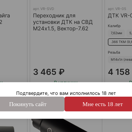
арт.
VR-SVD
арт.
VR-05
айга
Переходник для
ДТК VR-0
2
установки ДТК на СВД
Калибр
М24х1.5, Вектор-7.62
7,62мм
5
.366 ТКМ (9,
Резьба
М14х1л (лева
3 465 ₽
4 158
ии
В наличии
В
Подтвердите, что вам исполнилось 18 лет
с
Купить сейчас
Купи
Покинуть сайт
Мне есть 18 лет