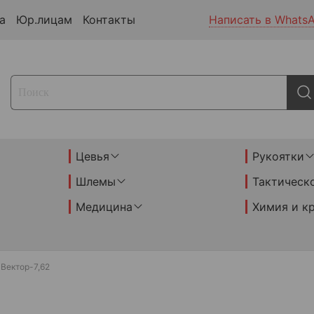
а
Юр.лицам
Контакты
Написать в Whats
Цевья
Рукоятки
Шлемы
Тактическ
Медицина
Химия и к
Вектор-7,62