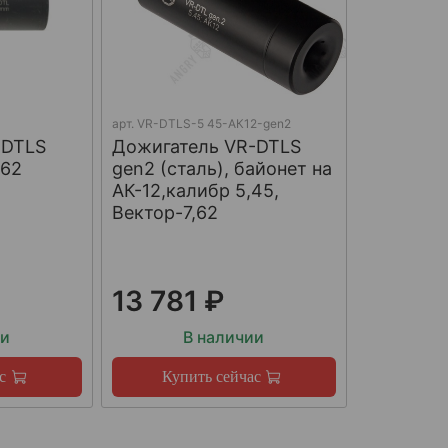
арт.
VR-DTLS-5 45-АК12-gen2
-DTLS
Дожигатель VR-DTLS
,62
gen2 (сталь), байонет на
АК-12,калибр 5,45,
Вектор-7,62
13 781 ₽
ии
В наличии
с
Купить сейчас