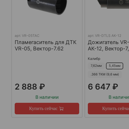
арт.
VR-05TAC
арт.
VR-DTLS АК-12
Пламегаситель для ДТК
Дожигатель VR
VR-05, Вектор-7.62
АК-12, Вектор-7
Калибр
7,62мм
5,45мм
.366 ТКМ (9,6 мм)
2 888 ₽
6 647 ₽
В наличии
В налич
Купить сейчас
Купить сейча
.