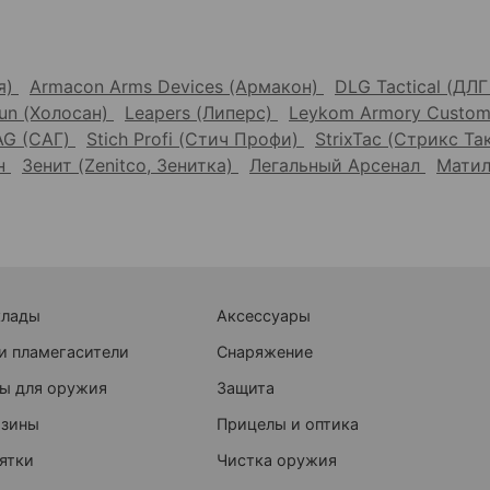
я)
Armacon Arms Devices (Армакон)
DLG Tactical (ДЛ
un (Холосан)
Leapers (Липерс)
Leykom Armory Custom
AG (САГ)
Stich Profi (Стич Профи)
StrixTac (Стрикс Та
он
Зенит (Zenitco, Зенитка)
Легальный Арсенал
Матил
клады
Аксессуары
и пламегасители
Снаряжение
ы для оружия
Защита
азины
Прицелы и оптика
ятки
Чистка оружия