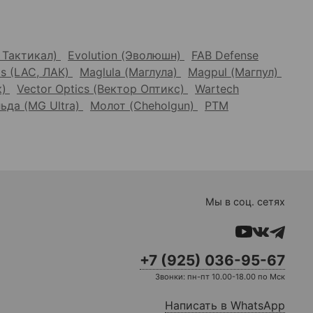
Г Тактикал)
Evolution (Эволюшн)
FAB Defense
s (LAC, ЛАК)
Maglula (Маглула)
Magpul (Магпул)
к)
Vector Optics (Вектор Оптикс)
Wartech
ьда (MG Ultra)
Молот (Cheholgun)
РТМ
Мы в соц. сетях
+7 (925) 036-95-67
Звонки: пн-пт 10.00-18.00 по Мск
Написать в WhatsApp