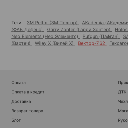
Теги:
3M Peltor (3М Пелтор)
AKademia (АКадеми
(ФАБ Дефенс)
Garry Zonter (Гарри Зонтер)
Holos
Neo Elements (Нео Элементс)
Pufgun (Пафган)
S
(Вартеч)
Wiley X (Вилей Х)
Вектор-7,62
Гексаг
Оплата
При
Оплата в кредит
ДТК 
Доставка
Чехл
Возврат товара
Маг
Блог
Руко