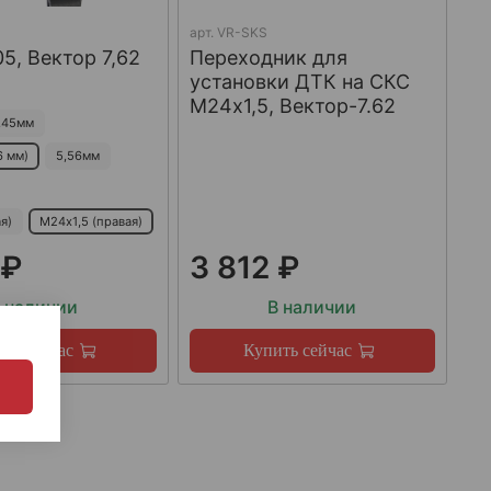
арт.
VR-SKS
5, Вектор 7,62
Переходник для
установки ДТК на СКС
М24х1,5, Вектор-7.62
,45мм
6 мм)
5,56мм
я)
М24х1,5 (правая)
 ₽
3 812 ₽
 наличии
В наличии
ть сейчас
Купить сейчас