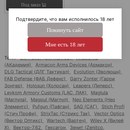
Под заказ
Подтвердите, что вам исполнилось 18 лет
Показать еще
Покинуть сайт
1
2
3
Мне есть 18 лет
Теги:
3M Peltor (3М Пелтор)
AKademia
(АКадемия)
Armacon Arms Devices (Армакон)
DLG Tactical (ДЛГ Тактикал)
Evolution (Эволюшн)
FAB Defense (ФАБ Дефенс)
Garry Zonter (Гарри
Зонтер)
Holosun (Холосан)
Leapers (Липерс)
Leykom Armory Customs (LAC, ЛАК)
Maglula
(Маглула)
Magpul (Магпул)
Neo Elements (Нео
Элементс)
Pufgun (Пафган)
SAG (САГ)
Stich Profi
(Стич Профи)
StrixTac (Стрикс Так)
Vector Optics
(Вектор Оптикс)
Wartech (Вартеч)
Wiley X (Вилей
Х)
Вектор-7,62
Гексагон
Зенит (Zenitco,