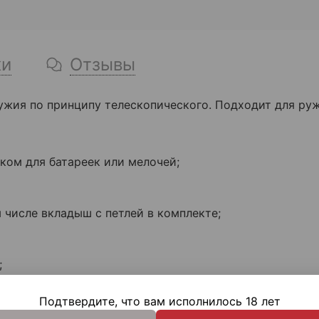
ки
Отзывы
ужия по принципу телескопического. Подходит для руж
ком для батареек или мелочей;
 числе вкладыш с петлей в комплекте;
;
х цветах: оливковый, черный, пустыня.
Подтвердите, что вам исполнилось 18 лет