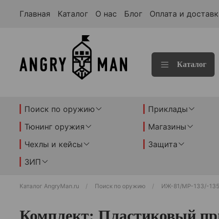
Главная
Каталог
О нас
Блог
Оплата и доставк
Каталог
Поиск по оружию
Приклады
Тюнинг оружия
Магазины
Чехлы и кейсы
Защита
ЗИП
Каталог AngryMan.ru
Поиск по оружию
ИЖ-81/МР-133/-13
Комплект: Пластиковый при