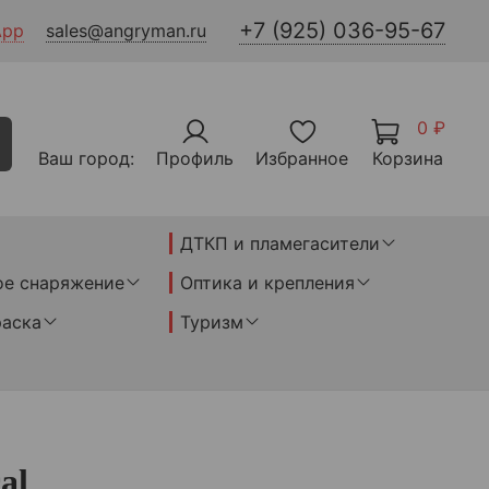
+7 (925) 036-95-67
App
sales@angryman.ru
0 ₽
Ваш город:
Профиль
Избранное
Корзина
ДТКП и пламегасители
ое снаряжение
Оптика и крепления
раска
Туризм
al