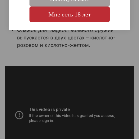
Аксессуар незаменим для тех, кто посещает
соревнования по спортивной стрельбе или
Мне есть 18 лет
регулярно тренируется;
Имеет легкую конструкцию и яркий оттенок;
Флажок для гладкоствольного оружия
выпускается в двух цветах – кислотно-
розовом и кислотно-желтом.