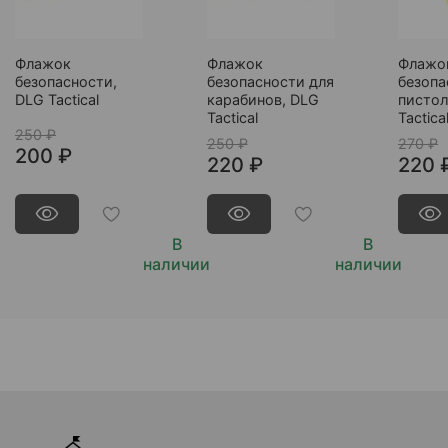
Флажок
Флажок
Флажо
безопасности,
безопасности для
безопа
DLG Tactical
карабинов, DLG
пистол
Tactical
Tactica
250 ₽
250 ₽
270 ₽
200 ₽
220 ₽
220 
В
В
наличии
наличии