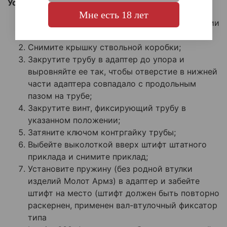
Установка:
Мне есть 18 лет
Отстыкуйте магазин и убедитесь в отсутствии
патрона в патроннике;
Снимите крышку ствольной коробки;
Закрутите трубу в адаптер до упора и
выровняйте ее так, чтобы отверстие в нижней
части адаптера совпадало с продольным
пазом на трубе;
Закрутите винт, фиксирующий трубу в
указанном положении;
Затяните ключом контргайку трубы;
Выбейте выколоткой вверх штифт штатного
приклада и снимите приклад;
Установите пружину (без родной втулки
изделий Молот Армз) в адаптер и забейте
штифт на место (штифт должен быть повторно
раскернен, применен вал-втулочный фиксатор
типа