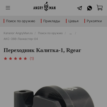
Поиск по оружию
Приклады
Цевья
Рукоятки
Каталог AngryMan.ru
Поиск по оружию
...
АКС-366-Ланкастер-04
Переходник Калитка-1, Rgear
(1)