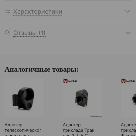
Характеристики
Отзывы (1)
Аналогичные товары:
Адаптер
Адаптер
Адапт
телескопическог
приклада Трак
прикл
о приклада
gen 2, L.A.C.
Флипп