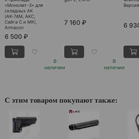
«Монолит-3» для
Версия
складных АК
(АК-74М, АКС,
7 160 ₽
Сайга С и МК),
6 93
Armacon
6 500 ₽
В
В
наличии
наличии
С этим товаром покупают также: