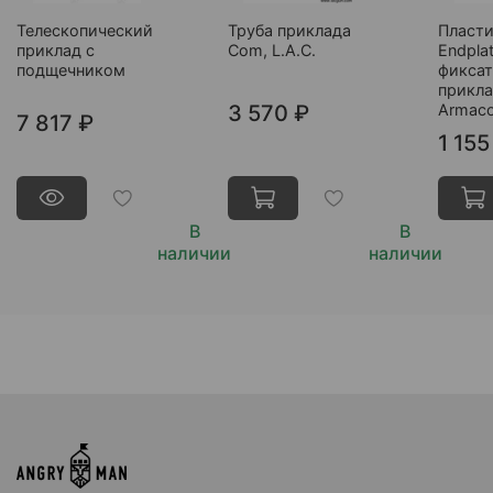
Телескопический
Труба приклада
Пласт
приклад с
Com, L.A.C.
Endplat
подщечником
фикса
прикла
3 570 ₽
Armac
7 817 ₽
1 155
В
В
наличии
наличии