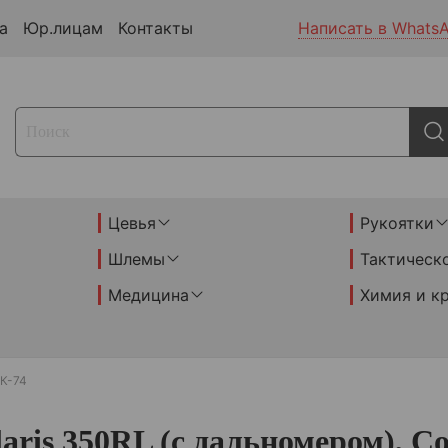
а
Юр.лицам
Контакты
Написать в Whats
Цевья
Рукоятки
Шлемы
Тактическ
Медицина
Химия и к
К-74
ris 350RL (c дальномером), Co