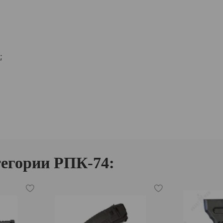
;
тегории РПК-74: