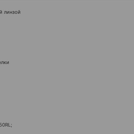
й линзой
елки
50RL;