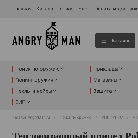
Главная
Каталог
О нас
Блог
Оплата и доставк
Каталог
Поиск по оружию
Приклады
Тюнинг оружия
Магазины
Чехлы и кейсы
Защита
ЗИП
Каталог AngryMan.ru
Поиск по оружию
РПК / РПКС
РП
Тепловизионный прицел Pola