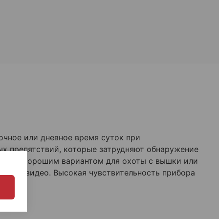
очное или дневное время суток при
ых препятствий, которые затрудняют обнаружение
яется хорошим вариантом для охоты с вышки или
то или видео. Высокая чувствительность прибора