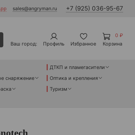
+7 (925) 036-95-67
App
sales@angryman.ru
0 ₽
Ваш город:
Профиль
Избранное
Корзина
ДТКП и пламегасители
ое снаряжение
Оптика и крепления
раска
Туризм
notech