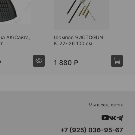
на АК/Сайга,
Шомпол ЧИСТОGUN
П
ит
К..22-.26 100 см
A
₽
1 880 ₽
Мы в соц. сетях
+7 (925) 036-95-67