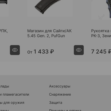
РПК,
Магазин для Сайги/АК
Рукоятка 
5.45 Gen. 2, PufGun
РК-3, Зен
1 433 ₽
7 245 
От
клады
Аксессуары
и пламегасители
Снаряжение
ы для оружия
Защита
азины
Прицелы и оптика