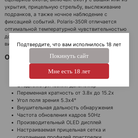
укрытия, прицельную стрельбу, выслеживание
подранков, а также ночное наблюдение с
фиксацией событий. Polaris-350R отличается
оптимальной температурной чувствительностью
до 25mK и оригинальной системой управления в
виде многопозиционного джойстика.
Подтвердите, что вам исполнилось 18 лет
Покинуть сайт
Особенности:
Тепловизионный сенсор NETD менее 25mK
Мне есть 18 лет
Большой германиевый объектив
Стадиометрический дальномер
Переменная кратность от 3.8x до 15.2x
Угол поля зрения 5.3x4°
Внушительная дальность обнаружения
Частота обновления кадров 50Hz
Производительный OLED дисплей
Настраиваемая прицельная сетка и
сохранение профилей пристрелки