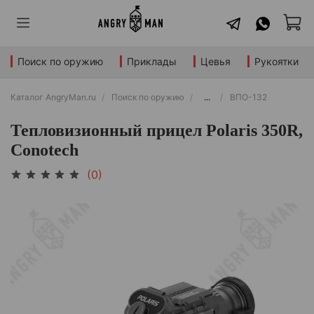
Поиск по оружию
Приклады
Цевья
Рукоятки
Каталог AngryMan.ru
Поиск по оружию
...
ВПО-132
Тепловизионный прицел Polaris 350R,
Conotech
(0)