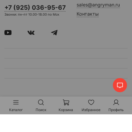
sales@angryman.ru
+7 (925) 036-95-67
Контакты
Звонки: пн-пт 10.00-18.00 по Мск
Каталог
Поиск
Корзина
Избранное
Профиль