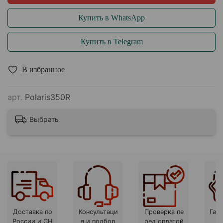
Купить в WhatsApp
Купить в Telegram
В избранное
арт.
Polaris350R
Выбрать
Доставка по
Консультаци
Проверка пе
Гара
России и СН
я и подбор
ред оплатой