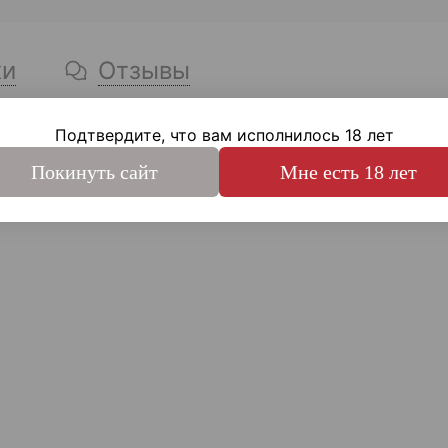
ки
Отзывы
Подтвердите, что вам исполнилось 18 лет
ветственные узлы - сталь 40х
Покинуть сайт
Мне есть 18 лет
ия - хим. фосф., хим. никель, анодирование, Raptor U-