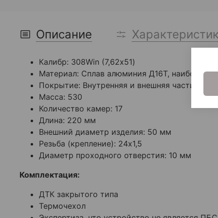
Описание
Характеристи
Калибр:
308Win (7,62х51)
Материал:
Сплав алюминия Д16Т, наиболее от
Покрытие:
Внутренняя и внешняя части издел
Масса: 530
Количество камер:
17
Длина: 220 мм
Внешний диаметр изделия:
50 мм
Резьба (крепление): 24х1,5
Диаметр проходного отверстия: 10 мм
Комплектация:
ДТК закрытого типа
Термочехол
Экспертиза, что устройство не является ПБС