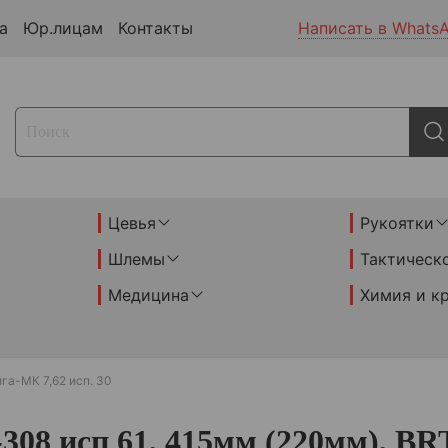
а
Юр.лицам
Контакты
Написать в Whats
Цевья
Рукоятки
Шлемы
Тактическ
Медицина
Химия и к
га-МК 7,62 исп. 30
308 исп 61, 415мм (220мм), BR