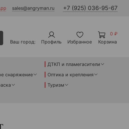
+7 (925) 036-95-67
App
sales@angryman.ru
0 ₽
Ваш город:
Профиль
Избранное
Корзина
ДТКП и пламегасители
ое снаряжение
Оптика и крепления
раска
Туризм
T