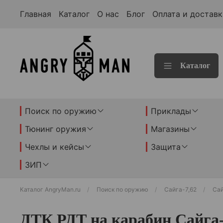
Главная
Каталог
О нас
Блог
Оплата и доставк
Каталог
Поиск по оружию
Приклады
Тюнинг оружия
Магазины
Чехлы и кейсы
Защита
ЗИП
Каталог AngryMan.ru
Поиск по оружию
Сайга-7,62
Сай
ДТК РДТ на карабин Сайга-