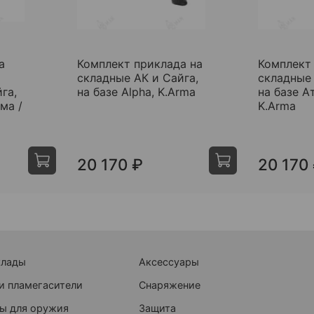
а
Комплект приклада на
Комплект
складные АК и Сайга,
складные 
га,
на базе Alpha, K.Arma
на базе А
ма /
K.Arma
20 170 ₽
20 170
клады
Аксессуары
и пламегасители
Снаряжение
ы для оружия
Защита