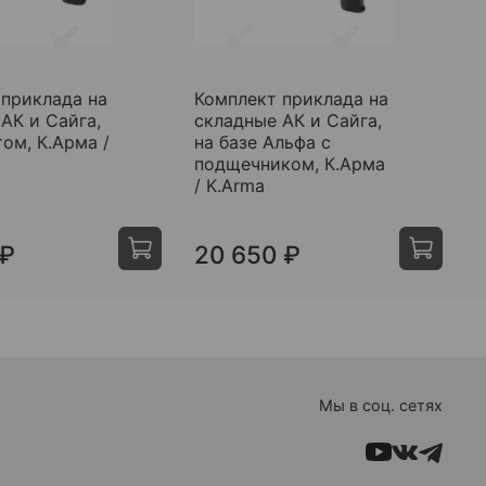
 приклада на
Комплект приклада на
К
АК и Сайга,
складные АК и Сайга,
с
том, К.Арма /
на базе Альфа с
н
подщечником, К.Арма
K
/ K.Arma
 ₽
20 650 ₽
Мы в соц. сетях