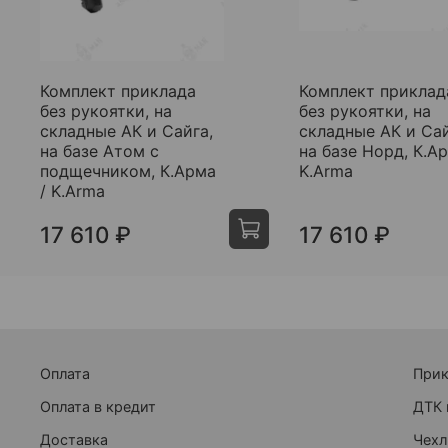
Комплект приклада
Комплект приклад
без рукоятки, на
без рукоятки, на
складные АК и Сайга,
складные АК и Сай
на базе Атом с
на базе Норд, К.Ар
подщечником, К.Арма
K.Arma
/ K.Arma
17 610 ₽
17 610 ₽
Оплата
При
Оплата в кредит
ДТК 
Доставка
Чехл