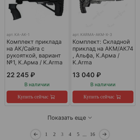
арт.
KA-AK-1
арт.
KARMA-AKM-X-3
Комплект приклада
Комплект: Складной
на АК/Сайга с
приклад на АКМ/АК74
рукояткой, вариант
, Альфа, К.Арма /
№1, К.Арма / K.Arma
K.Arma
22 245 ₽
13 040 ₽
В наличии
В наличии
Купить сейчас
Купить сейчас
Показать еще
…
1
2
3
4
5
16