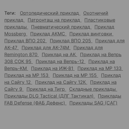
Теги:
Ортопедический приклад
Охотничий
приклад
Патронташ на приклад
Пластиковые
приклады
Пневматический приклад
Приклад
Mossberg
Приклад АКМС
Приклад винтовки
Приклад ВПО 202
Приклад ВПО 205
Приклад для
АК-47
Приклад для АК-74М
Приклад для
Remington 870
Приклад на АК
Приклад на Вепрь
308 СОК 95
Приклад на Вепрь-12
Приклад на
Вепрь-КМ
Приклад на ИЖ-81
Приклад на МР 133
Приклад на МР 153
Приклад на МР 155
Приклад
на Сайгу 12
Приклад на Сайгу 12К
Приклад на
Сайгу 9
Приклад на Тигр
Складные приклады
Приклады DLG Tactical (ДЛГ Тактикал)
Приклады
FAB Defense (ФАБ Дефенс)
Приклады SAG (САГ)