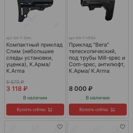
арт.
KA-T-Slim
арт.
KA-T-VEGA
Компактный приклад
Приклад "Вега"
Слим (небольшие
телескопический,
следы установки,
под трубы Mill-spec и
уценка), К.Арма/
Com-spec, антилюфт,
K.Arma
К.Арма/ K.Arma
5 670 ₽
3 118 ₽
8 000 ₽
В наличии
В наличии
Купить сейчас
Купить сейчас