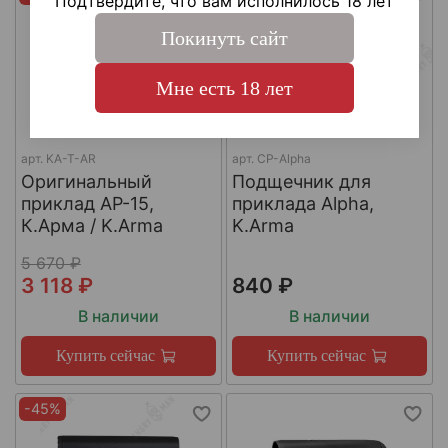
Подтвердите, что вам исполнилось 18 лет
Покинуть сайт
Мне есть 18 лет
арт.
KA-T-AR
арт.
CP-Alpha
Оригинальный
Подщечник для
приклад AР-15,
приклада Alpha,
К.Арма / K.Arma
K.Arma
5 670 ₽
3 118 ₽
840 ₽
В наличии
В наличии
Купить сейчас
Купить сейчас
-45%