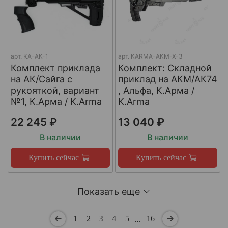
арт.
KA-AK-1
арт.
KARMA-AKM-X-3
Комплект приклада
Комплект: Складной
на АК/Сайга с
приклад на АКМ/АК74
рукояткой, вариант
, Альфа, К.Арма /
№1, К.Арма / K.Arma
K.Arma
22 245 ₽
13 040 ₽
В наличии
В наличии
Купить сейчас
Купить сейчас
Показать еще
…
1
2
3
4
5
16