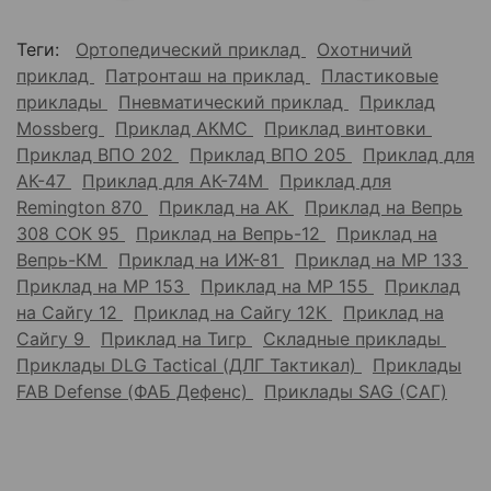
Теги:
Ортопедический приклад
Охотничий
приклад
Патронташ на приклад
Пластиковые
приклады
Пневматический приклад
Приклад
Mossberg
Приклад АКМС
Приклад винтовки
Приклад ВПО 202
Приклад ВПО 205
Приклад для
АК-47
Приклад для АК-74М
Приклад для
Remington 870
Приклад на АК
Приклад на Вепрь
308 СОК 95
Приклад на Вепрь-12
Приклад на
Вепрь-КМ
Приклад на ИЖ-81
Приклад на МР 133
Приклад на МР 153
Приклад на МР 155
Приклад
на Сайгу 12
Приклад на Сайгу 12К
Приклад на
Сайгу 9
Приклад на Тигр
Складные приклады
Приклады DLG Tactical (ДЛГ Тактикал)
Приклады
FAB Defense (ФАБ Дефенс)
Приклады SAG (САГ)