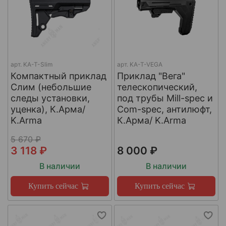
арт.
KA-T-Slim
арт.
KA-T-VEGA
Компактный приклад
Приклад "Вега"
Слим (небольшие
телескопический,
следы установки,
под трубы Mill-spec и
уценка), К.Арма/
Com-spec, антилюфт,
K.Arma
К.Арма/ K.Arma
5 670 ₽
3 118 ₽
8 000 ₽
В наличии
В наличии
Купить сейчас
Купить сейчас