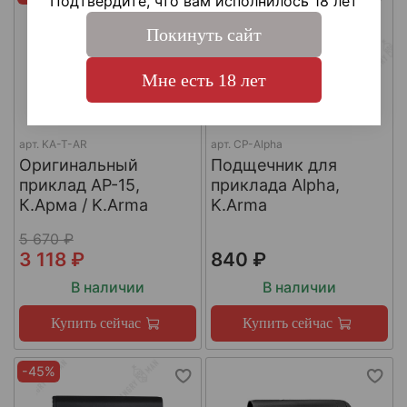
Подтвердите, что вам исполнилось 18 лет
Покинуть сайт
Мне есть 18 лет
арт.
KA-T-AR
арт.
CP-Alpha
Оригинальный
Подщечник для
приклад AР-15,
приклада Alpha,
К.Арма / K.Arma
K.Arma
5 670 ₽
3 118 ₽
840 ₽
В наличии
В наличии
Купить сейчас
Купить сейчас
-45%