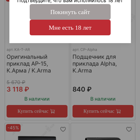
Подтвердите, что вам исполнилось 18 лет
Покинуть сайт
Мне есть 18 лет
арт.
KA-T-AR
арт.
CP-Alpha
Оригинальный
Подщечник для
приклад AР-15,
приклада Alpha,
К.Арма / K.Arma
K.Arma
5 670 ₽
3 118 ₽
840 ₽
В наличии
В наличии
Купить сейчас
Купить сейчас
-45%