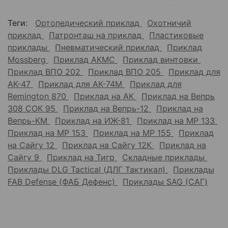
Теги:
Ортопедический приклад
Охотничий
приклад
Патронташ на приклад
Пластиковые
приклады
Пневматический приклад
Приклад
Mossberg
Приклад АКМС
Приклад винтовки
Приклад ВПО 202
Приклад ВПО 205
Приклад для
АК-47
Приклад для АК-74М
Приклад для
Remington 870
Приклад на АК
Приклад на Вепрь
308 СОК 95
Приклад на Вепрь-12
Приклад на
Вепрь-КМ
Приклад на ИЖ-81
Приклад на МР 133
Приклад на МР 153
Приклад на МР 155
Приклад
на Сайгу 12
Приклад на Сайгу 12К
Приклад на
Сайгу 9
Приклад на Тигр
Складные приклады
Приклады DLG Tactical (ДЛГ Тактикал)
Приклады
FAB Defense (ФАБ Дефенс)
Приклады SAG (САГ)