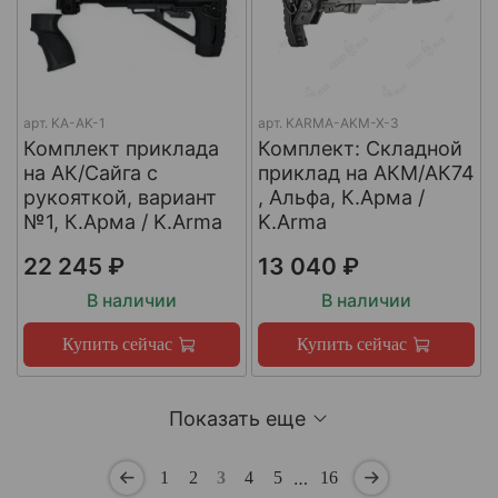
арт.
KA-AK-1
арт.
KARMA-AKM-X-3
Комплект приклада
Комплект: Складной
на АК/Сайга с
приклад на АКМ/АК74
рукояткой, вариант
, Альфа, К.Арма /
№1, К.Арма / K.Arma
K.Arma
22 245 ₽
13 040 ₽
В наличии
В наличии
Купить сейчас
Купить сейчас
Показать еще
…
1
2
3
4
5
16