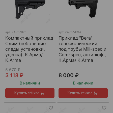
арт.
KA-T-Slim
арт.
KA-T-VEGA
Компактный приклад
Приклад "Вега"
Слим (небольшие
телескопический,
следы установки,
под трубы Mill-spec и
уценка), К.Арма/
Com-spec, антилюфт,
K.Arma
К.Арма/ K.Arma
5 670 ₽
3 118 ₽
8 000 ₽
В наличии
В наличии
Купить сейчас
Купить сейчас