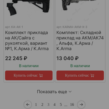
арт.
KA-AK-1
арт.
KARMA-AKM-X-3
Комплект приклада
Комплект: Складной
на АК/Сайга с
приклад на АКМ/АК74
рукояткой, вариант
, Альфа, К.Арма /
№1, К.Арма / K.Arma
K.Arma
22 245 ₽
13 040 ₽
В наличии
В наличии
Купить сейчас
Купить сейчас
Показать еще
…
1
2
3
4
5
16