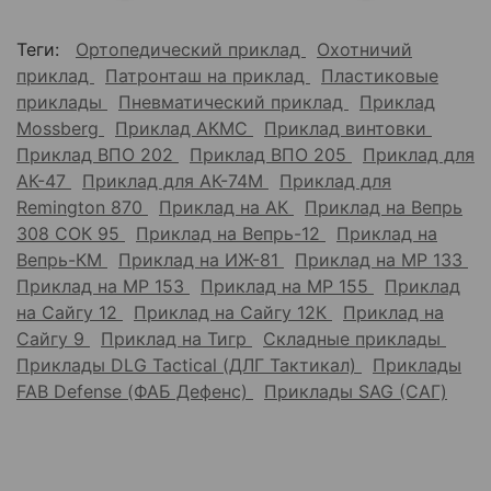
Теги:
Ортопедический приклад
Охотничий
приклад
Патронташ на приклад
Пластиковые
приклады
Пневматический приклад
Приклад
Mossberg
Приклад АКМС
Приклад винтовки
Приклад ВПО 202
Приклад ВПО 205
Приклад для
АК-47
Приклад для АК-74М
Приклад для
Remington 870
Приклад на АК
Приклад на Вепрь
308 СОК 95
Приклад на Вепрь-12
Приклад на
Вепрь-КМ
Приклад на ИЖ-81
Приклад на МР 133
Приклад на МР 153
Приклад на МР 155
Приклад
на Сайгу 12
Приклад на Сайгу 12К
Приклад на
Сайгу 9
Приклад на Тигр
Складные приклады
Приклады DLG Tactical (ДЛГ Тактикал)
Приклады
FAB Defense (ФАБ Дефенс)
Приклады SAG (САГ)