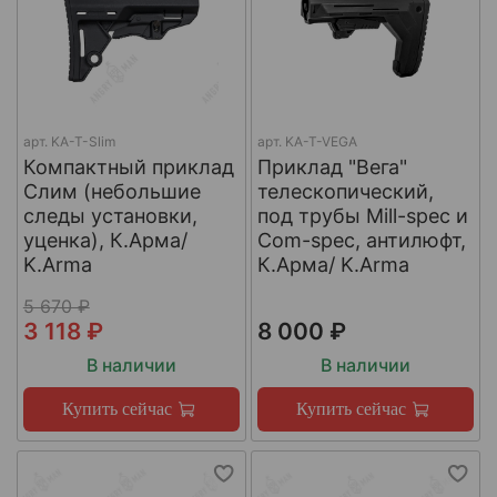
арт.
KA-T-Slim
арт.
KA-T-VEGA
Компактный приклад
Приклад "Вега"
Слим (небольшие
телескопический,
следы установки,
под трубы Mill-spec и
уценка), К.Арма/
Com-spec, антилюфт,
K.Arma
К.Арма/ K.Arma
5 670 ₽
3 118 ₽
8 000 ₽
В наличии
В наличии
Купить сейчас
Купить сейчас