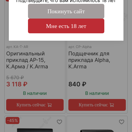
Подтвердите, что вам исполнилось 18 лет
Покинуть сайт
Мне есть 18 лет
арт.
KA-T-AR
арт.
CP-Alpha
Оригинальный
Подщечник для
приклад AР-15,
приклада Alpha,
К.Арма / K.Arma
K.Arma
5 670 ₽
3 118 ₽
840 ₽
В наличии
В наличии
Купить сейчас
Купить сейчас
-45%