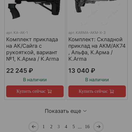
арт.
KA-AK-1
арт.
KARMA-AKM-X-3
Комплект приклада
Комплект: Складной
на АК/Сайга с
приклад на АКМ/АК74
рукояткой, вариант
, Альфа, К.Арма /
№1, К.Арма / K.Arma
K.Arma
22 245 ₽
13 040 ₽
В наличии
В наличии
Купить сейчас
Купить сейчас
Показать еще
…
1
2
3
4
5
16