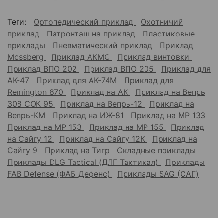
Теги:
Ортопедический приклад
Охотничий
приклад
Патронташ на приклад
Пластиковые
приклады
Пневматический приклад
Приклад
Mossberg
Приклад АКМС
Приклад винтовки
Приклад ВПО 202
Приклад ВПО 205
Приклад для
АК-47
Приклад для АК-74М
Приклад для
Remington 870
Приклад на АК
Приклад на Вепрь
308 СОК 95
Приклад на Вепрь-12
Приклад на
Вепрь-КМ
Приклад на ИЖ-81
Приклад на МР 133
Приклад на МР 153
Приклад на МР 155
Приклад
на Сайгу 12
Приклад на Сайгу 12К
Приклад на
Сайгу 9
Приклад на Тигр
Складные приклады
Приклады DLG Tactical (ДЛГ Тактикал)
Приклады
FAB Defense (ФАБ Дефенс)
Приклады SAG (САГ)