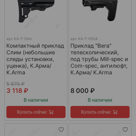
арт.
KA-T-Slim
арт.
KA-T-VEGA
Компактный приклад
Приклад "Вега"
Слим (небольшие
телескопический,
следы установки,
под трубы Mill-spec и
уценка), К.Арма/
Com-spec, антилюфт,
K.Arma
К.Арма/ K.Arma
5 670 ₽
3 118 ₽
8 000 ₽
В наличии
В наличии
Купить сейчас
Купить сейчас