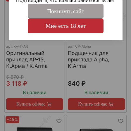
Подтвердите, что вам исполнилось 18 лет
Покинуть сайт
Мне есть 18 лет
арт.
KA-T-AR
арт.
CP-Alpha
Оригинальный
Подщечник для
приклад AР-15,
приклада Alpha,
К.Арма / K.Arma
K.Arma
5 670 ₽
3 118 ₽
840 ₽
В наличии
В наличии
Купить сейчас
Купить сейчас
-45%