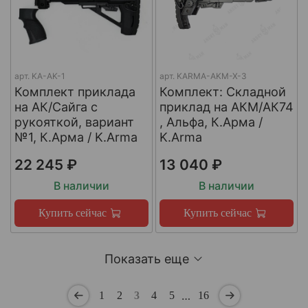
арт.
KA-AK-1
арт.
KARMA-AKM-X-3
Комплект приклада
Комплект: Складной
на АК/Сайга с
приклад на АКМ/АК74
рукояткой, вариант
, Альфа, К.Арма /
№1, К.Арма / K.Arma
K.Arma
22 245 ₽
13 040 ₽
В наличии
В наличии
Купить сейчас
Купить сейчас
Показать еще
…
1
2
3
4
5
16