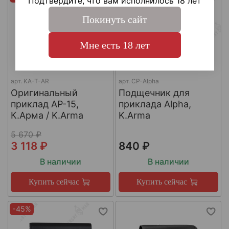
Подтвердите, что вам исполнилось 18 лет
Покинуть сайт
Мне есть 18 лет
арт.
KA-T-AR
арт.
CP-Alpha
Оригинальный
Подщечник для
приклад AР-15,
приклада Alpha,
К.Арма / K.Arma
K.Arma
5 670 ₽
3 118 ₽
840 ₽
В наличии
В наличии
Купить сейчас
Купить сейчас
-45%