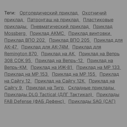
Теги:
Ортопедический приклад
Охотничий
приклад
Патронташ на приклад
Пластиковые
приклады
Пневматический приклад
Приклад
Mossberg
Приклад АКМС
Приклад винтовки
Приклад ВПО 202
Приклад ВПО 205
Приклад для
АК-47
Приклад для АК-74М
Приклад для
Remington 870
Приклад на АК
Приклад на Вепрь
308 СОК 95
Приклад на Вепрь-12
Приклад на
Вепрь-КМ
Приклад на ИЖ-81
Приклад на МР 133
Приклад на МР 153
Приклад на МР 155
Приклад
на Сайгу 12
Приклад на Сайгу 12К
Приклад на
Сайгу 9
Приклад на Тигр
Складные приклады
Приклады DLG Tactical (ДЛГ Тактикал)
Приклады
FAB Defense (ФАБ Дефенс)
Приклады SAG (САГ)