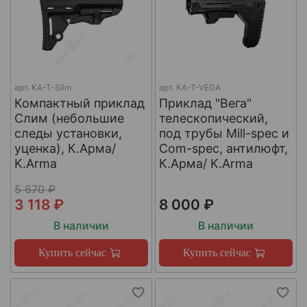
арт.
KA-T-Slim
арт.
KA-T-VEGA
Компактный приклад
Приклад "Вега"
Слим (небольшие
телескопический,
следы установки,
под трубы Mill-spec и
уценка), К.Арма/
Com-spec, антилюфт,
K.Arma
К.Арма/ K.Arma
5 670 ₽
3 118 ₽
8 000 ₽
В наличии
В наличии
Купить сейчас
Купить сейчас