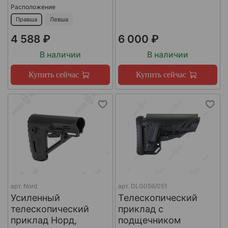
Расположение
Правша
Левша
4 588 ₽
6 000 ₽
В наличии
В наличии
Купить сейчас
Купить сейчас
арт.
Nord
арт.
DLG056/051
Усиленный
Телескопический
телескопический
приклад с
приклад Норд,
подщечником