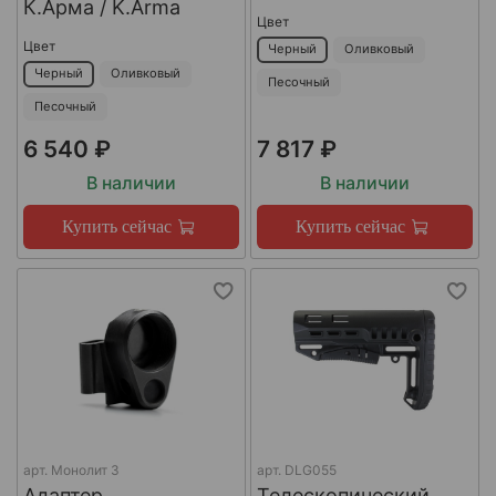
К.Арма / K.Arma
Цвет
Цвет
Черный
Оливковый
Черный
Оливковый
Песочный
Песочный
6 540 ₽
7 817 ₽
В наличии
В наличии
Купить сейчас
Купить сейчас
арт.
Монолит 3
арт.
DLG055
Адаптер
Телескопический