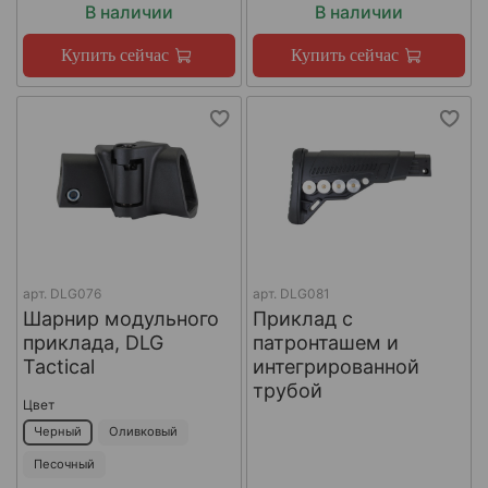
В наличии
В наличии
Купить сейчас
Купить сейчас
арт.
DLG076
арт.
DLG081
Шарнир модульного
Приклад с
приклада, DLG
патронташем и
Tactical
интегрированной
трубой
Цвет
Черный
Оливковый
Песочный