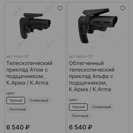
арт.
Atom-CP
арт.
Alpha-CP
Телескопический
Облегченный
приклад Атом с
телескопический
подщечником,
приклад Альфа с
К.Арма / K.Arma
подщечником,
К.Арма / K.Arma
Цвет
Цвет
Черный
Оливковый
Черный
Оливковый
Песочный
Песочный
6 540 ₽
6 540 ₽