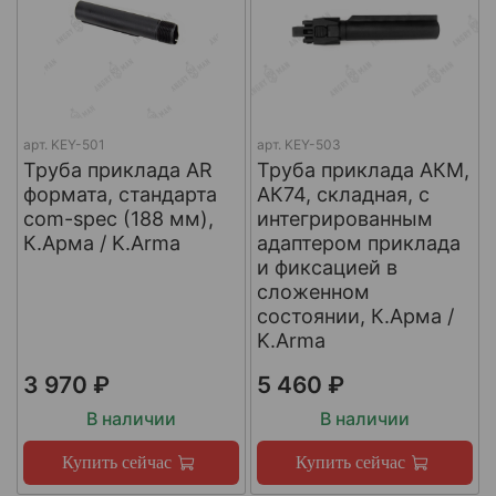
арт.
KEY-501
арт.
KEY-503
Труба приклада AR
Труба приклада АКМ,
формата, стандарта
АК74, складная, с
com-spec (188 мм),
интегрированным
К.Арма / K.Arma
адаптером приклада
и фиксацией в
сложенном
состоянии, К.Арма /
K.Arma
3 970 ₽
5 460 ₽
В наличии
В наличии
Купить сейчас
Купить сейчас