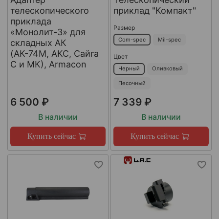
телескопического
приклад "Компакт"
приклада
Размер
«Монолит-3» для
Com-spec
Mil-spec
складных АК
(АК-74М, АКС, Сайга
Цвет
С и МК), Armacon
Черный
Оливковый
Песочный
6 500 ₽
7 339 ₽
В наличии
В наличии
Купить сейчас
Купить сейчас