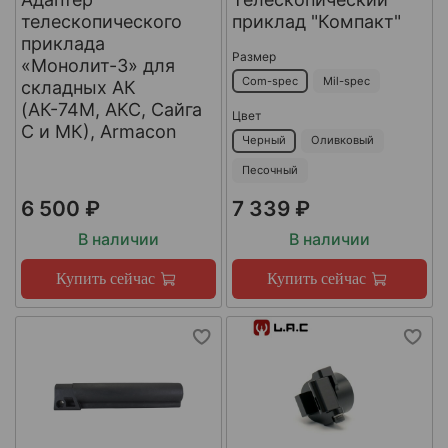
телескопического
приклад "Компакт"
приклада
Размер
«Монолит-3» для
Com-spec
Mil-spec
складных АК
(АК-74М, АКС, Сайга
Цвет
С и МК), Armacon
Черный
Оливковый
Песочный
6 500 ₽
7 339 ₽
В наличии
В наличии
Купить сейчас
Купить сейчас