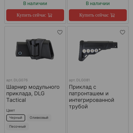
В наличии
В наличии
Купить сейчас
Купить сейчас
арт.
DLG076
арт.
DLG081
Шарнир модульного
Приклад с
приклада, DLG
патронташем и
Tactical
интегрированной
трубой
Цвет
Черный
Оливковый
Песочный