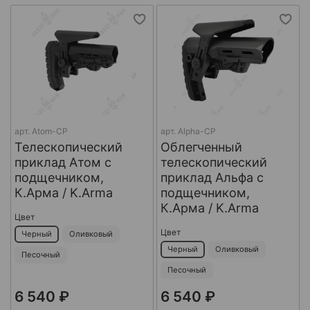
арт.
Atom-CP
арт.
Alpha-CP
Телескопический
Облегченный
приклад Атом с
телескопический
подщечником,
приклад Альфа с
К.Арма / K.Arma
подщечником,
К.Арма / K.Arma
Цвет
Цвет
Черный
Оливковый
Черный
Оливковый
Песочный
Песочный
6 540 ₽
6 540 ₽