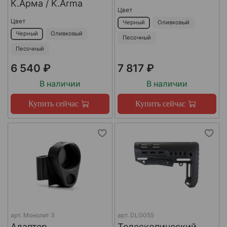
К.Арма / K.Arma
Цвет
Цвет
Черный
Оливковый
Черный
Оливковый
Песочный
Песочный
6 540 ₽
7 817 ₽
В наличии
В наличии
Купить сейчас
Купить сейчас
арт.
Монолит 3
арт.
DLG055
Адаптер
Телескопический