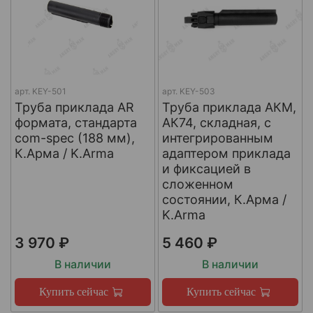
арт.
KEY-501
арт.
KEY-503
Труба приклада AR
Труба приклада АКМ,
формата, стандарта
АК74, складная, с
com-spec (188 мм),
интегрированным
К.Арма / K.Arma
адаптером приклада
и фиксацией в
сложенном
состоянии, К.Арма /
K.Arma
3 970 ₽
5 460 ₽
В наличии
В наличии
Купить сейчас
Купить сейчас