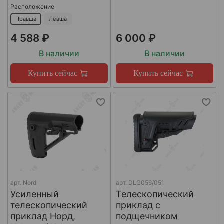
Расположение
Правша
Левша
4 588 ₽
6 000 ₽
В наличии
В наличии
Купить сейчас
Купить сейчас
арт.
Nord
арт.
DLG056/051
Усиленный
Телескопический
телескопический
приклад с
приклад Норд,
подщечником