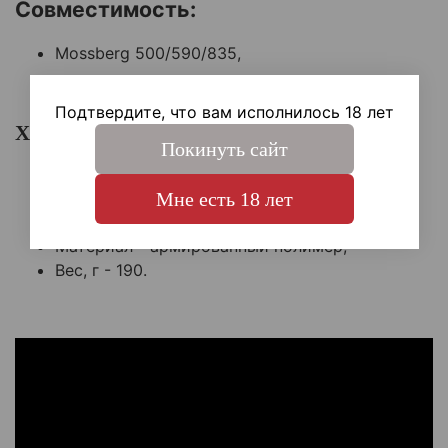
Совместимость:
Mossberg 500/590/835,
Maverick 88.
Подтвердите, что вам исполнилось 18 лет
Характеристики:
Покинуть сайт
Габариты (ДхШхВ, см) - 15x10.7x3.8;
Длина основного болта, см - 3.3;
Мне есть 18 лет
Длина болта под приклад, см - 3;
Материал - армированный полимер;
Вес, г - 190.