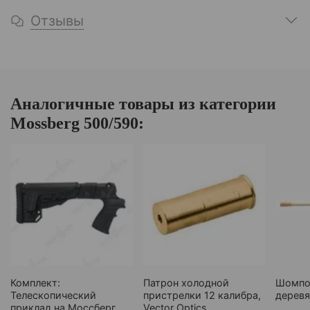
Отзывы
Аналогичные товары из категории
Mossberg 500/590:
Комплект:
Патрон холодной
Шомпол 
Телескопический
пристрелки 12 калибра,
дерев
приклад на Моссберг,
Vector Optics