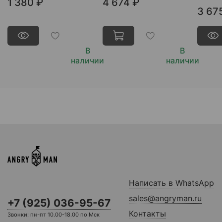
1 380 ₽
4 674 ₽
3 67
В
В
наличии
наличии
Написать в WhatsApp
sales@angryman.ru
+7 (925) 036-95-67
Контакты
Звонки: пн-пт 10.00-18.00 по Мск