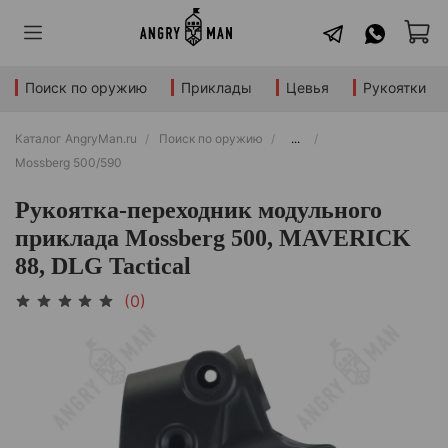
Поиск по оружию
Приклады
Цевья
Рукоятки
Каталог AngryMan.ru
Поиск по оружию
...
Mossberg 500/590
Рукоятка-переходник модульного
приклада Mossberg 500, MAVERICK
88, DLG Tactical
(0)