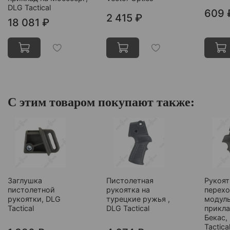
DLG Tactical
609 
2 415 ₽
18 081 ₽
С этим товаром покупают также:
Заглушка
Пистолетная
Рукоят
пистолетной
рукоятка на
перех
рукоятки, DLG
турецкие ружья ,
модул
Tactical
DLG Tactical
прикла
Бекас,
Tactica