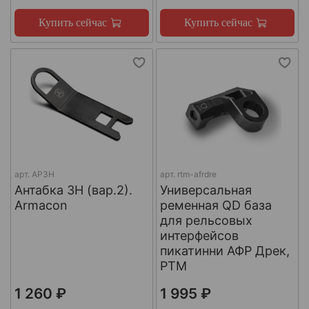
Купить сейчас
Купить сейчас
арт.
АРЗН
арт.
rtm-afrdre
Антабка ЗН (вар.2).
Универсальная
Armacon
ременная QD база
для рельсовых
интерфейсов
пикатинни АФР Дрек,
РТМ
1 260 ₽
1 995 ₽