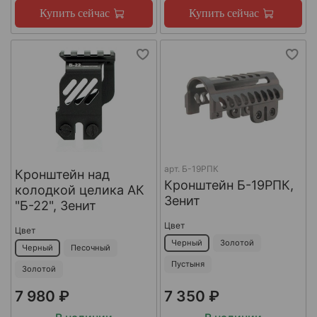
Купить сейчас
Купить сейчас
арт.
Б-19РПК
Кронштейн над
Кронштейн Б-19РПК,
колодкой целика АК
Зенит
"Б-22", Зенит
Цвет
Цвет
Черный
Золотой
Черный
Песочный
Пустыня
Золотой
7 980 ₽
7 350 ₽