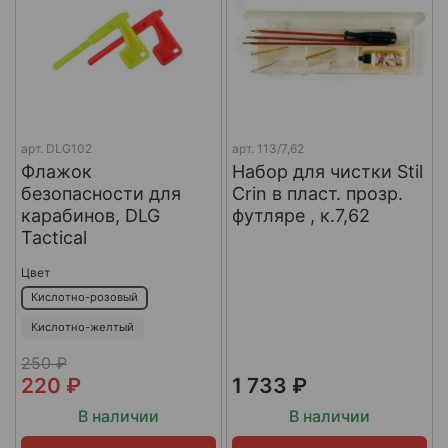
арт.
DLG102
арт.
113/7,62
Флажок
Набор для чистки Stil
безопасности для
Crin в пласт. прозр.
карабинов, DLG
футляре , к.7,62
Tactical
Цвет
Кислотно-розовый
Кислотно-желтый
250 ₽
220 ₽
1 733 ₽
В наличии
В наличии