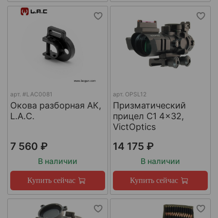
арт.
#LAC0081
арт.
OPSL12
Окова разборная АК,
Призматический
L.A.C.
прицел C1 4x32,
VictOptics
7 560 ₽
14 175 ₽
В наличии
В наличии
Купить сейчас
Купить сейчас