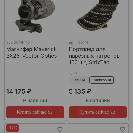
арт.
SCMF-10
арт.
1301/4
Магнифер Maverick
Портплед для
3X26, Vector Optics
нарезных патронов
100 шт, StrixTac
Цвет
Черный
Оливковый
14 175 ₽
5 135 ₽
В наличии
В наличии
Купить сейчас
Купить сейчас
-12%