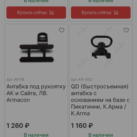
В наличии
В наличии
Купить сейчас
Купить сейчас
арт.
АРЛВ
арт.
KA-002
Антабка под рукоятку
QD (быстросъемная)
АК и Сайга, ЛВ.
антабка с
Armacon
основанием на базе с
Пикатинни, К.Арма /
K.Arma
1 260 ₽
1 160 ₽
В наличии
В наличии