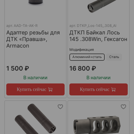
арт.
AAD-TA-AK-R
арт.
DTKP_Los-145_.308_Al
Адаптер резьбы для
ДТКП Байкал Лось
ДТК «Правша»,
145 .308Win, Гексагон
Armacon
Модификация
Алюминий+сталь
Сталь
1 500 ₽
16 800 ₽
В наличии
В наличии
Купить сейчас
Купить сейчас