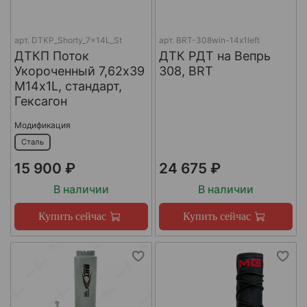
арт.
DTKP_Shorty_7x14L_St
арт.
BRT-308win-14х1left
ДТКП Поток
ДТК РДТ на Вепрь
Укороченный 7,62х39
308, BRT
М14х1L, стандарт,
Гексагон
Модификация
Сталь
15 900 ₽
24 675 ₽
В наличии
В наличии
Купить сейчас
Купить сейчас