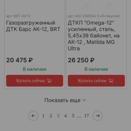
арт.
BRT-AK12
арт.
MG-OMEGA-5.45-bayonet
Газоразгруженный
ДТКП "Omega-12"
ДТК Барс АК-12, BRT
усиленный, сталь,
5,45x39 байонет, на
АК-12 , Matilda MG
Ultra
20 475 ₽
26 250 ₽
В наличии
В наличии
Купить сейчас
Купить сейчас
Показать еще
…
1
2
3
4
5
17