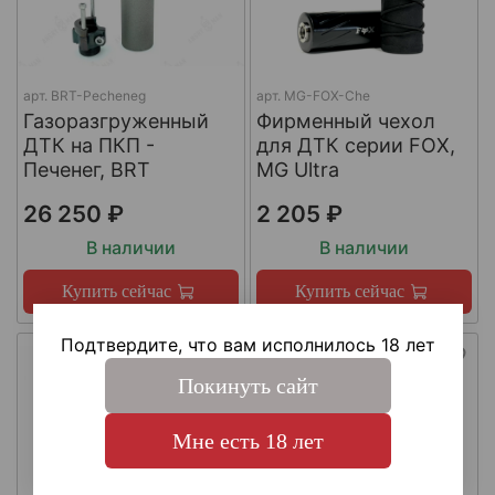
арт.
BRT-Pecheneg
арт.
MG-FOX-Che
Газоразгруженный
Фирменный чехол
ДТК на ПКП -
для ДТК серии FOX,
Печенег, BRT
MG Ultra
26 250 ₽
2 205 ₽
В наличии
В наличии
Купить сейчас
Купить сейчас
Подтвердите, что вам исполнилось 18 лет
Покинуть сайт
Мне есть 18 лет