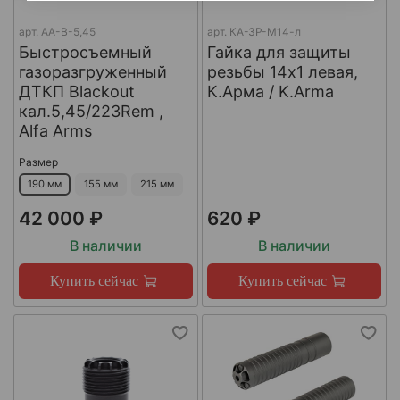
арт.
AA-B-5,45
арт.
КА-ЗР-М14-л
Быстросъемный
Гайка для защиты
газоразгруженный
резьбы 14x1 левая,
ДТКП Blackout
К.Арма / K.Arma
кал.5,45/223Rem ,
Alfa Arms
Размер
190 мм
155 мм
215 мм
42 000 ₽
620 ₽
В наличии
В наличии
Купить сейчас
Купить сейчас