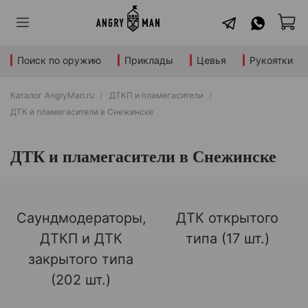
Поиск по оружию
Приклады
Цевья
Рукоятки
Каталог AngryMan.ru
ДТКП и пламегасители
ДТК и пламегасители в Снежинске
ДТК и пламегасители в Снежинске
Саундмодераторы,
ДТК открытого
ДТКП и ДТК
типа (17 шт.)
закрытого типа
(202 шт.)