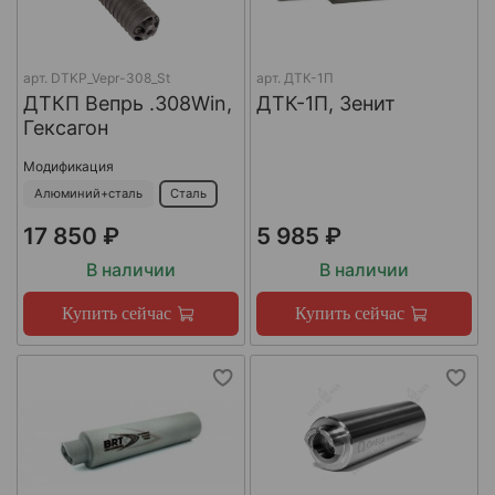
арт.
DTKP_Vepr-308_St
арт.
ДТК-1П
ДТКП Вепрь .308Win,
ДТК-1П, Зенит
Гексагон
Модификация
Алюминий+сталь
Сталь
17 850 ₽
5 985 ₽
В наличии
В наличии
Купить сейчас
Купить сейчас