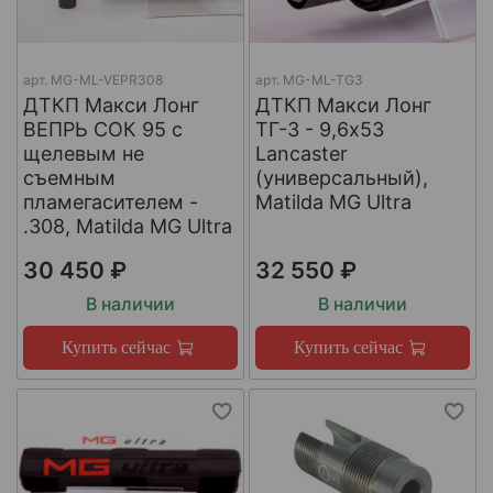
арт.
МG-ML-VEPR308
арт.
MG-ML-TG3
ДТКП Макси Лонг
ДТКП Макси Лонг
ВЕПРЬ СОК 95 с
ТГ-3 - 9,6x53
щелевым не
Lancaster
съемным
(универсальный),
пламегасителем -
Matilda MG Ultra
.308, Matilda MG Ultra
30 450 ₽
32 550 ₽
В наличии
В наличии
Купить сейчас
Купить сейчас