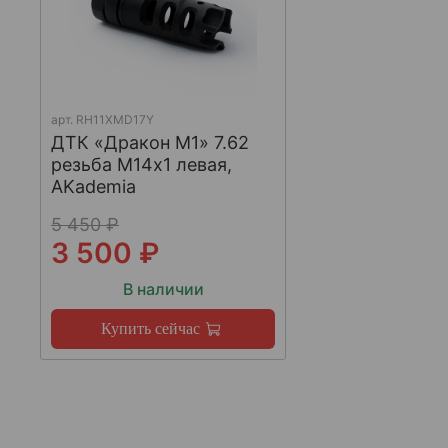
арт.
RH11XMD17Y
ДТК «Дракон М1» 7.62
резьба М14х1 левая,
AKademia
5 450 ₽
3 500 ₽
В наличии
Купить сейчас