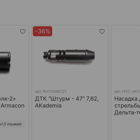
-36%
арт.
RH11XMB12Y
арт.
НХС-АК7
олк-2»
ДТК "Штурм - 47" 7,62,
Насадка 
, Armacon
AKademia
стрельбы
Дельта-т
1,5 (правая)