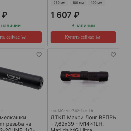
230 мм
180 мм
190 мм
 ₽
1 607 ₽
 наличии
В наличии
ть сейчас
Купить сейчас
lr
арт.
MG-ML-7.62-14x1Lh
 мелкашки
ДТКП Макси Лонг ВЕПРЬ
mr резьба на
- 7,62x39 - M14x1LH,
/2-20UNF, 1/2-
Matilda MG Ultra