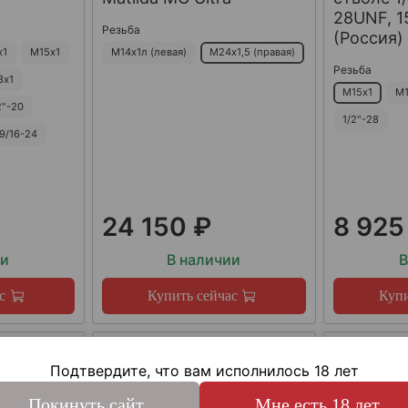
28UNF, 15
Резьба
(Россия)
х1
М15х1
М14х1л (левая)
М24х1,5 (правая)
Резьба
8х1
М15х1
М1
2"-20
1/2"-28
9/16-24
24 150 ₽
8 925
ии
В наличии
В
с
Купить сейчас
Купи
Подтвердите, что вам исполнилось 18 лет
Покинуть сайт
Мне есть 18 лет