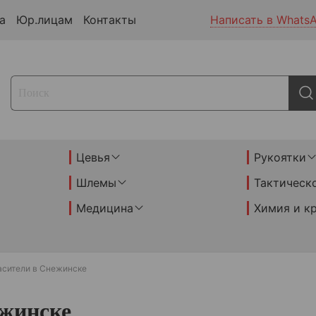
а
Юр.лицам
Контакты
Написать в Whats
Цевья
Рукоятки
Шлемы
Тактическ
Медицина
Химия и к
асители в Снежинске
ежинске