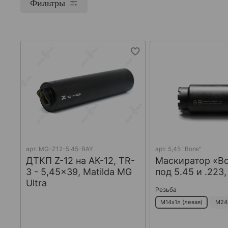
Фильтры
арт.
MG-Z12-5.45-BAY
арт.
5,45 "Волк"
ДТКП Z-12 на АК-12, TR-
Маскиратор «В
3 - 5,45x39, Matilda MG
под 5.45 и .223
Ultra
Резьба
М14х1л (левая)
М24х