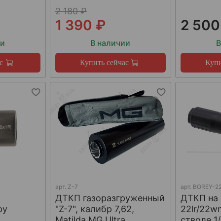
2 180 ₽
1 390 ₽
2 500
ии
В наличии
В
с
Купить сейчас
Купи
арт.
Z-7
арт.
BOREY-22
ДТКП газоразгруженный
ДТКП на
ру
"Z-7", калибр 7,62,
22lr/22w
W
Matilda MG Ultra
стволе 1