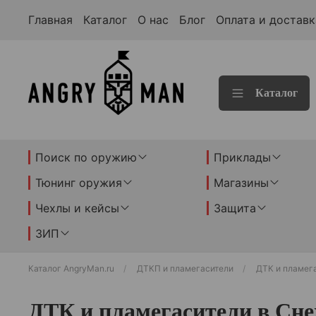
Главная
Каталог
О нас
Блог
Оплата и доставк
Каталог
Поиск по оружию
Приклады
Тюнинг оружия
Магазины
Чехлы и кейсы
Защита
ЗИП
Каталог AngryMan.ru
ДТКП и пламегасители
ДТК и пламег
ДТК и пламегасители в Сн