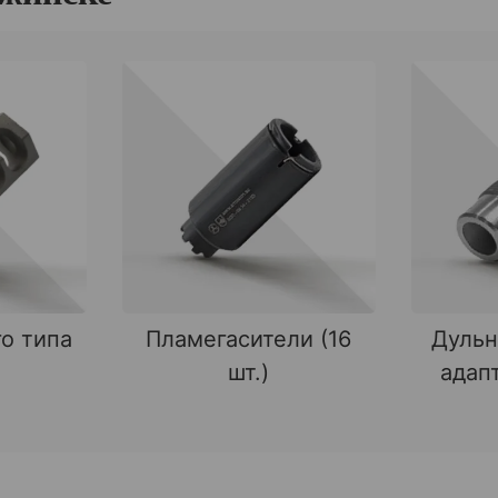
о типа
Пламегасители (16
Дульн
шт.)
адапт