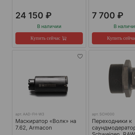
24 150 ₽
7 700 ₽
В наличии
В налич
Купить сейчас
Купить сейча
арт.
AAD-FH-W3
арт.
SCH000
Маскиратор «Волк» на
Переходники к
7.62, Armacon
саундмодерато
Schweigen, RA