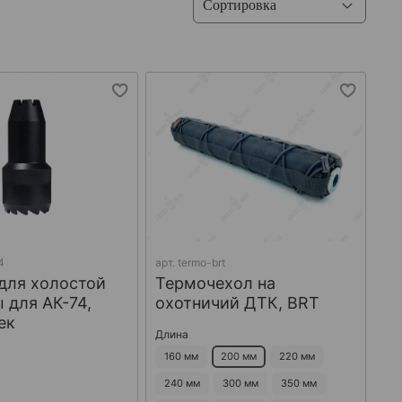
4
арт.
termo-brt
для холостой
Термочехол на
 для АК-74,
охотничий ДТК, BRT
ек
Длина
160 мм
200 мм
220 мм
240 мм
300 мм
350 мм