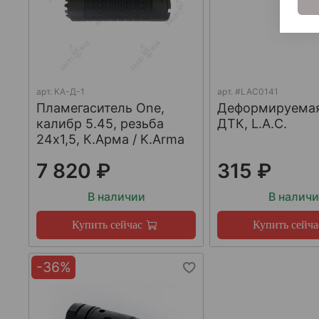
арт.
КА-Д-1
арт.
#LAC0141
Пламегаситель One,
Деформируема
калибр 5.45, резьба
ДТК, L.A.C.
24х1,5, К.Арма / K.Arma
7 820 ₽
315 ₽
В наличии
В налич
Купить сейчас
Купить сейча
-36%