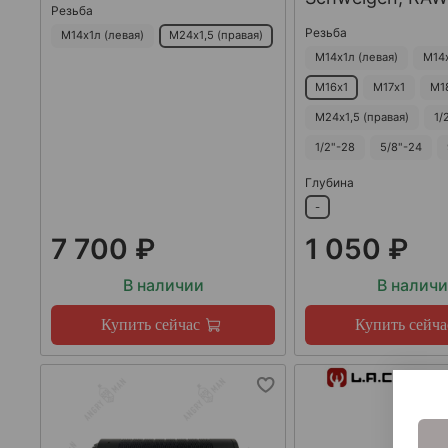
Резьба
Резьба
М14х1л (левая)
М24х1,5 (правая)
М14х1л (левая)
М14
М16х1
М17х1
М1
М24х1,5 (правая)
1/
1/2"-28
5/8"-24
Глубина
-
7 700 ₽
1 050 ₽
В наличии
В налич
Купить сейчас
Купить сейча