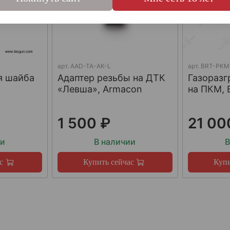
арт.
AAD-TA-AK-L
арт.
BRT-PKM
я шайба
Адаптер резьбы на ДТК
Газораз
«Левша», Armacon
на ПКМ, 
1 500 ₽
21 00
ии
В наличии
В
с
Купить сейчас
Купи