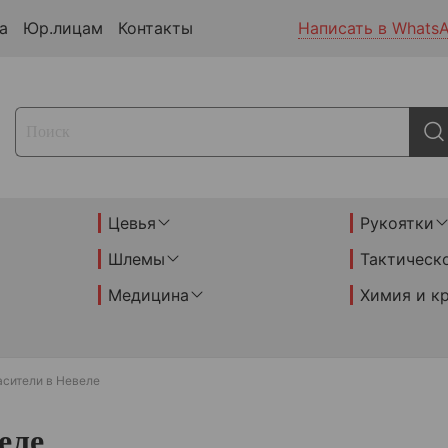
а
Юр.лицам
Контакты
Написать в Whats
Цевья
Рукоятки
Шлемы
Тактическ
Медицина
Химия и к
асители в Невеле
еле