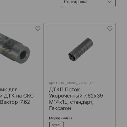
арт.
DTKP_Shorty_7x14L_St
ник для
ДТКП Поток
и ДТК на СКС
Укороченный 7,62х39
 Вектор-7.62
М14х1L, стандарт,
Гексагон
Модификация
Сталь