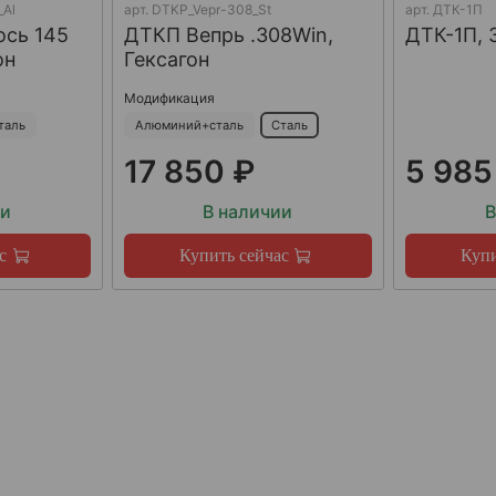
_Al
арт.
DTKP_Vepr-308_St
арт.
ДТК-1П
ось 145
ДТКП Вепрь .308Win,
ДТК-1П, 
он
Гексагон
Модификация
таль
Алюминий+сталь
Сталь
17 850 ₽
5 985
ии
В наличии
В
с
Купить сейчас
Купи