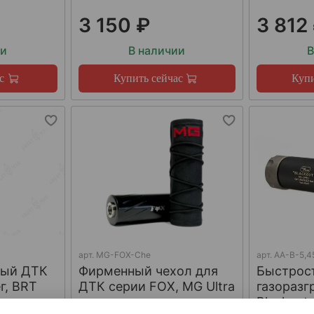
3 150 ₽
3 812
ии
В наличии
В
с
Купить сейчас
Купи
арт.
MG-FOX-Che
арт.
AA-B-5,4
ный ДТК
Фирменный чехол для
Быстрос
г, BRT
ДТК серии FOX, MG Ultra
газораз
Blackout