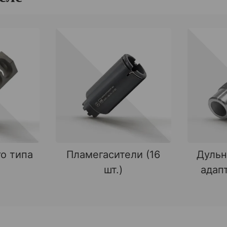
о типа
Пламегасители (16
Дульн
шт.)
адапт