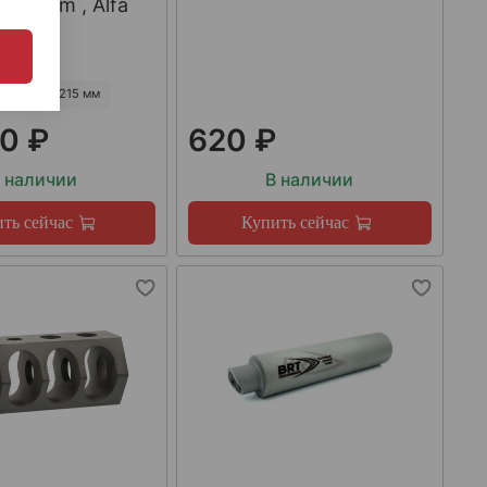
223Rem , Alfa
55 мм
215 мм
0 ₽
620 ₽
 наличии
В наличии
ть сейчас
Купить сейчас