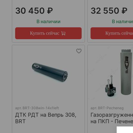
30 450 ₽
32 550 ₽
В наличии
В налич
Купить сейчас
Купить сейча
арт.
BRT-308win-14х1left
арт.
BRT-Pecheneg
ДТК РДТ на Вепрь 308,
Газоразгружен
BRT
на ПКП - Печене