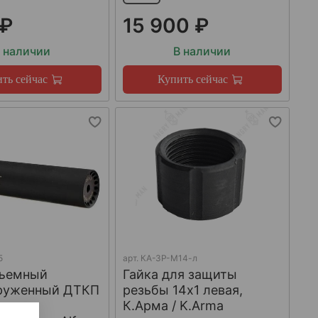
 ₽
15 900 ₽
 наличии
В наличии
ть сейчас
Купить сейчас
5
арт.
КА-ЗР-М14-л
ъемный
Гайка для защиты
груженный ДТКП
резьбы 14x1 левая,
К.Арма / K.Arma