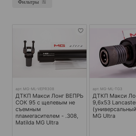
Фильтры
арт.
МG-ML-VEPR308
арт.
MG-ML-TG3
ДТКП Макси Лонг ВЕПРЬ
ДТКП Макси Лон
СОК 95 с щелевым не
9,6x53 Lancaste
съемным
(универсальный)
пламегасителем - .308,
MG Ultra
Matilda MG Ultra