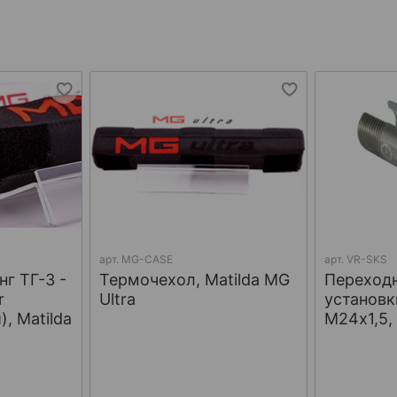
арт.
MG-CASE
арт.
VR-SKS
г ТГ-3 -
Термочехол, Matilda MG
Переход
r
Ultra
установк
, Matilda
М24х1,5,