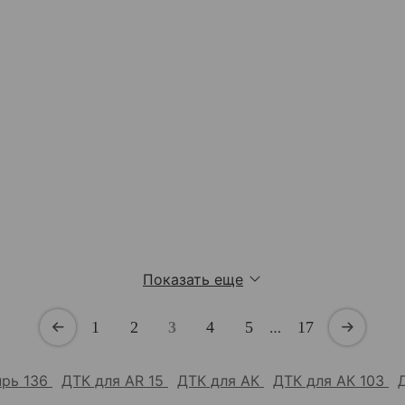
Показать еще
1
2
3
4
5
…
17
прь 136
ДТК для AR 15
ДТК для АК
ДТК для АК 103