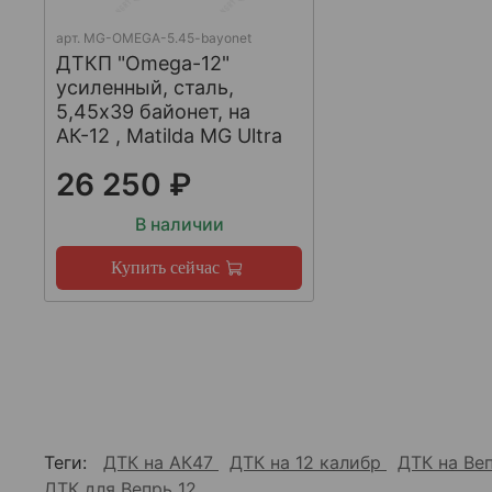
арт.
MG-OMEGA-5.45-bayonet
ДТКП "Omega-12"
усиленный, сталь,
5,45x39 байонет, на
АК-12 , Matilda MG Ultra
26 250 ₽
В наличии
Купить сейчас
Теги:
ДТК на АК47
ДТК на 12 калибр
ДТК на Ве
ДТК для Вепрь 12