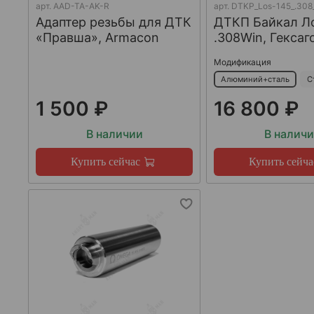
арт.
AAD-TA-AK-R
арт.
DTKP_Los-145_.308
Адаптер резьбы для ДТК
ДТКП Байкал Л
«Правша», Armacon
.308Win, Гексаг
Модификация
Алюминий+сталь
С
1 500 ₽
16 800 ₽
В наличии
В налич
Купить сейчас
Купить сейча