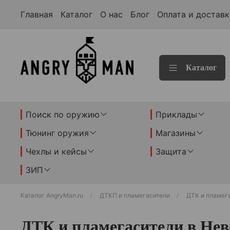
Главная
Каталог
О нас
Блог
Оплата и доставк
Каталог
Поиск по оружию
Приклады
Тюнинг оружия
Магазины
Чехлы и кейсы
Защита
ЗИП
Каталог AngryMan.ru
ДТКП и пламегасители
ДТК и пламег
ДТК и пламегасители в Нев