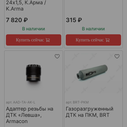
24х1,5, К.Арма /
K.Arma
7 820 ₽
315 ₽
В наличии
В наличии
Купить сейчас
Купить сейчас
арт.
AAD-TA-AK-L
арт.
BRT-PKM
Адаптер резьбы на
Газоразгруженный
ДТК «Левша»,
ДТК на ПКМ, BRT
Armacon