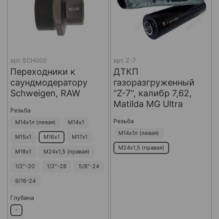
арт.
SCH000
арт.
Z-7
Переходники к
ДТКП
саундмодератору
газоразгруженный
Schweigen, RAW
"Z-7", калибр 7,62,
Matilda MG Ultra
Резьба
Резьба
М14х1л (левая)
М14х1
М14х1л (левая)
М15х1
М16х1
М17х1
М24х1,5 (правая)
М18х1
М24х1,5 (правая)
1/2"-20
1/2"-28
5/8"-24
9/16-24
Глубина
-