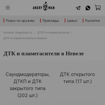
Поиск по оружию
Приклады
Цевья
Рукоятки
Каталог AngryMan.ru
ДТКП и пламегасители
ДТК и пламегасители в Невеле
ДТК и пламегасители в Невеле
Саундмодераторы,
ДТК открытого
ДТКП и ДТК
типа (17 шт.)
закрытого типа
(202 шт.)