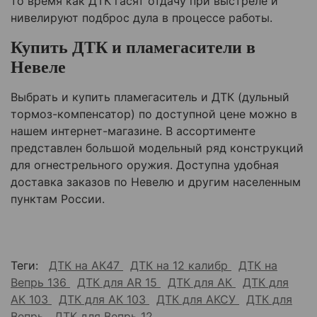
то время как ДТК гасят отдачу при выстреле и
нивелируют подброс дула в процессе работы.
Купить ДТК и пламегасители в
Невеле
Выбрать и купить пламегаситель и ДТК (дульный
тормоз-компенсатор) по доступной цене можно в
нашем интернет-магазине. В ассортименте
представлен большой модельный ряд конструкций
для огнестрельного оружия. Доступна удобная
доставка заказов по
Невелю
и другим населенным
пунктам России.
Теги:
ДТК на АК47
ДТК на 12 калибр
ДТК на
Вепрь 136
ДТК для AR 15
ДТК для АК
ДТК для
АК 103
ДТК для АК 103
ДТК для АКСУ
ДТК для
Вепрь
ДТК для Вепрь 12