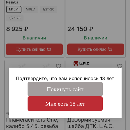
Резьба
М15х1
М18х1
1/2"-20
1/2"-28
8 925 ₽
24 150 ₽
В наличии
В наличии
Купить сейчас
Купить сейчас
Подтвердите, что вам исполнилось 18 лет
Покинуть сайт
Мне есть 18 лет
арт.
КА-Д-1
арт.
#LAC0141
Пламегаситель One,
Деформируемая
калибр 5.45, резьба
шайба ДТК, L.A.C.