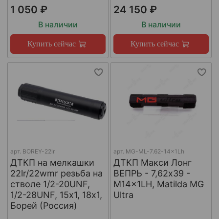
1 050 ₽
24 150 ₽
В наличии
В наличии
Купить сейчас
Купить сейчас
арт.
BOREY-22lr
арт.
MG-ML-7.62-14x1Lh
ДТКП на мелкашки
ДТКП Макси Лонг
22lr/22wmr резьба на
ВЕПРЬ - 7,62x39 -
стволе 1/2-20UNF,
M14x1LH, Matilda MG
1/2-28UNF, 15х1, 18х1,
Ultra
Борей (Россия)