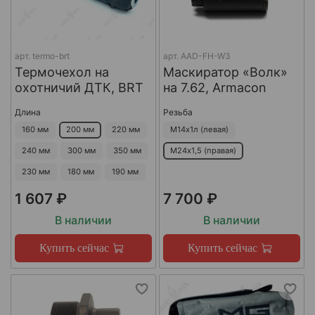
арт.
termo-brt
арт.
AAD-FH-W3
Термочехол на
Маскиратор «Волк»
охотничий ДТК, BRT
на 7.62, Armacon
Длина
Резьба
160 мм
200 мм
220 мм
М14х1л (левая)
240 мм
300 мм
350 мм
М24х1,5 (правая)
230 мм
180 мм
190 мм
1 607 ₽
7 700 ₽
В наличии
В наличии
Купить сейчас
Купить сейчас