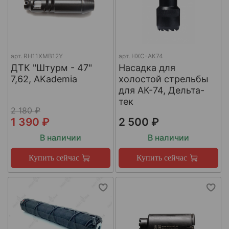
арт.
RH11XMB12Y
арт.
НХС-АК74
ДТК "Штурм - 47"
Насадка для
7,62, AKademia
холостой стрельбы
для АК-74, Дельта-
тек
2 180 ₽
1 390 ₽
2 500 ₽
В наличии
В наличии
Купить сейчас
Купить сейчас