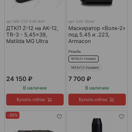
арт.
MG-Z12-5.45-BAY
арт.
5,45 "Волк"
ДТКП Z-12 на АК-12,
Маскиратор «Волк-2»
TR-3 - 5,45x39,
под 5.45 и .223,
Matilda MG Ultra
Armacon
Резьба
М14х1л (левая)
М24х1,5 (правая)
24 150 ₽
7 700 ₽
В наличии
В наличии
Купить сейчас
Купить сейчас
-36%