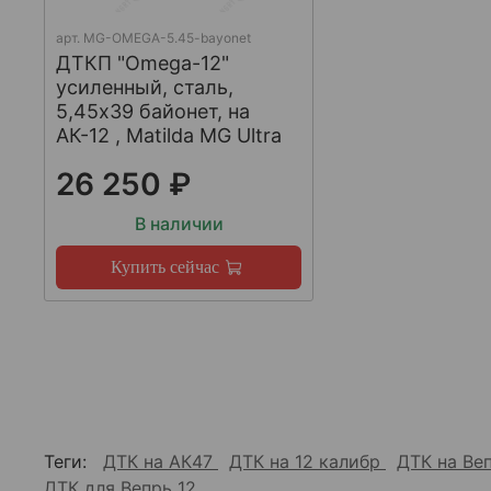
арт.
MG-OMEGA-5.45-bayonet
ДТКП "Omega-12"
усиленный, сталь,
5,45x39 байонет, на
АК-12 , Matilda MG Ultra
26 250 ₽
В наличии
Купить сейчас
Теги:
ДТК на АК47
ДТК на 12 калибр
ДТК на Ве
ДТК для Вепрь 12