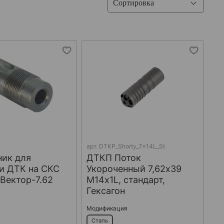
арт.
DTKP_Shorty_7x14L_St
ник для
ДТКП Поток
и ДТК на СКС
Укороченный 7,62х39
 Вектор-7.62
М14х1L, стандарт,
Гексагон
Модификация
Сталь