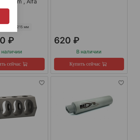
223Rem , Alfa
55 мм
215 мм
0 ₽
620 ₽
 наличии
В наличии
ть сейчас
Купить сейчас