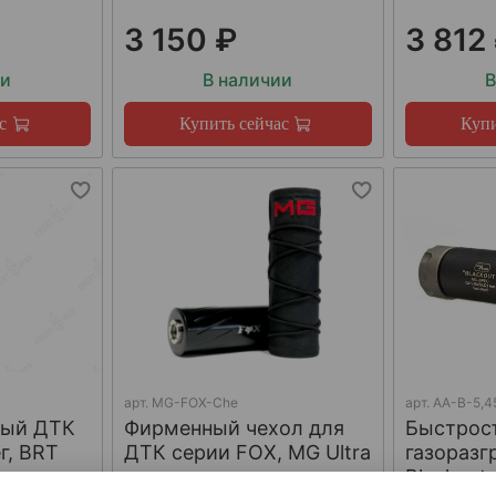
3 150 ₽
3 812
ии
В наличии
В
с
Купить сейчас
Купи
арт.
MG-FOX-Che
арт.
AA-B-5,4
ный ДТК
Фирменный чехол для
Быстрос
г, BRT
ДТК серии FOX, MG Ultra
газораз
Blackout