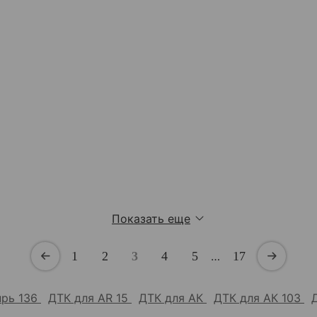
Показать еще
1
2
3
4
5
…
17
прь 136
ДТК для AR 15
ДТК для АК
ДТК для АК 103