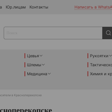
а
Юр.лицам
Контакты
Написать в Whats
Цевья
Рукоятки
Шлемы
Тактическ
Медицина
Химия и к
асители в Красноперекопске
сноперекопске