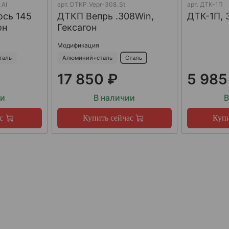
_Al
арт.
DTKP_Vepr-308_St
арт.
ДТК-1П
ось 145
ДТКП Вепрь .308Win,
ДТК-1П, 
он
Гексагон
Модификация
таль
Алюминий+сталь
Сталь
17 850 ₽
5 985
ии
В наличии
В
с
Купить сейчас
Купи