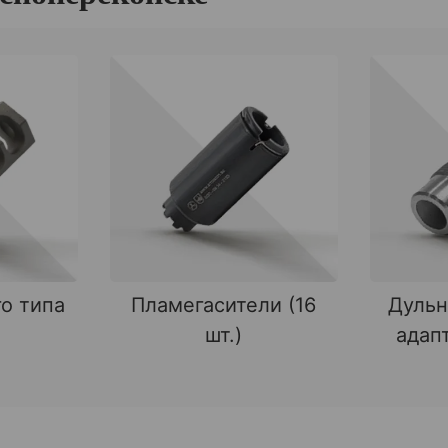
о типа
Пламегасители (16
Дульн
шт.)
адапт