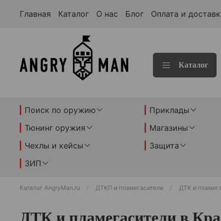
Главная
Каталог
О нас
Блог
Оплата и доставк
Каталог
Поиск по оружию
Приклады
Тюнинг оружия
Магазины
Чехлы и кейсы
Защита
ЗИП
Каталог AngryMan.ru
ДТКП и пламегасители
ДТК и пламег
ДТК и пламегасители в Кра