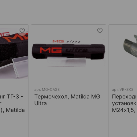
арт.
MG-CASE
арт.
VR-SKS
г ТГ-3 -
Термочехол, Matilda MG
Переход
r
Ultra
установк
, Matilda
М24х1,5,