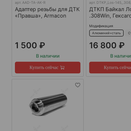
арт.
AAD-TA-AK-R
арт.
DTKP_Los-145_.308
Адаптер резьбы для ДТК
ДТКП Байкал Л
«Правша», Armacon
.308Win, Гексаг
Модификация
Алюминий+сталь
С
1 500 ₽
16 800 ₽
В наличии
В налич
Купить сейчас
Купить сейча