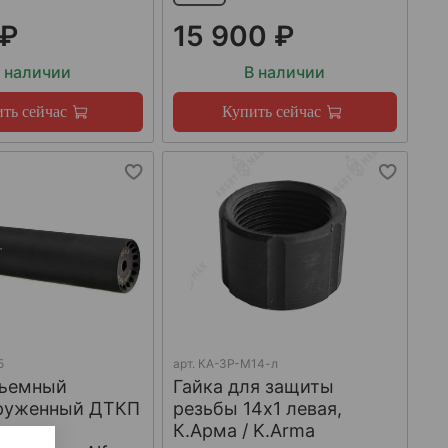
 ₽
15 900 ₽
 наличии
В наличии
ть сейчас
Купить сейчас
5
арт.
КА-ЗР-М14-л
ъемный
Гайка для защиты
груженный ДТКП
резьбы 14x1 левая,
К.Арма / K.Arma