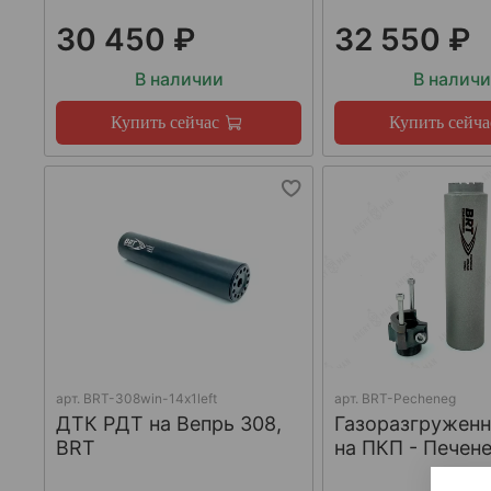
30 450 ₽
32 550 ₽
В наличии
В налич
Купить сейчас
Купить сейча
арт.
BRT-308win-14х1left
арт.
BRT-Pecheneg
ДТК РДТ на Вепрь 308,
Газоразгружен
BRT
на ПКП - Печене