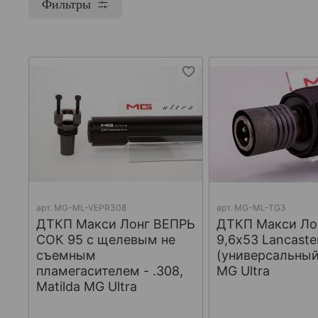
Фильтры
арт.
МG-ML-VEPR308
арт.
MG-ML-TG3
ДТКП Макси Лонг ВЕПРЬ
ДТКП Макси Лон
СОК 95 с щелевым не
9,6x53 Lancaste
съемным
(универсальный)
пламегасителем - .308,
MG Ultra
Matilda MG Ultra