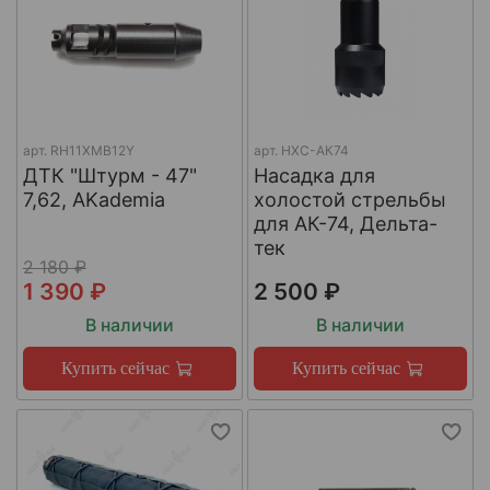
арт.
RH11XMB12Y
арт.
НХС-АК74
ДТК "Штурм - 47"
Насадка для
7,62, AKademia
холостой стрельбы
для АК-74, Дельта-
тек
2 180 ₽
1 390 ₽
2 500 ₽
В наличии
В наличии
Купить сейчас
Купить сейчас