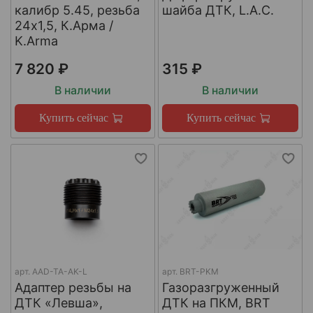
калибр 5.45, резьба
шайба ДТК, L.A.C.
24х1,5, К.Арма /
K.Arma
7 820 ₽
315 ₽
В наличии
В наличии
Купить сейчас
Купить сейчас
арт.
AAD-TA-AK-L
арт.
BRT-PKM
Адаптер резьбы на
Газоразгруженный
ДТК «Левша»,
ДТК на ПКМ, BRT