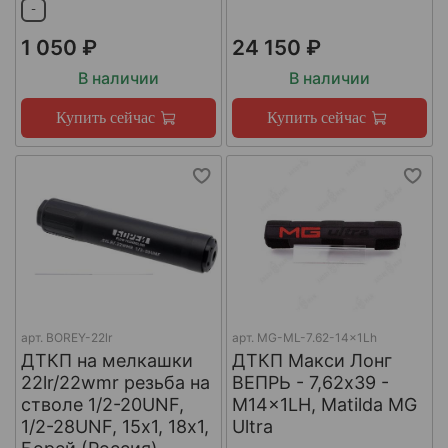
-
1 050 ₽
24 150 ₽
В наличии
В наличии
Купить сейчас
Купить сейчас
арт.
BOREY-22lr
арт.
MG-ML-7.62-14x1Lh
ДТКП на мелкашки
ДТКП Макси Лонг
22lr/22wmr резьба на
ВЕПРЬ - 7,62x39 -
стволе 1/2-20UNF,
M14x1LH, Matilda MG
1/2-28UNF, 15х1, 18х1,
Ultra