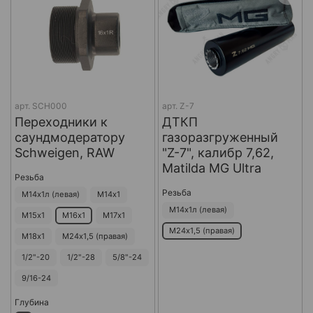
арт.
SCH000
арт.
Z-7
Переходники к
ДТКП
саундмодератору
газоразгруженный
Schweigen, RAW
"Z-7", калибр 7,62,
Matilda MG Ultra
Резьба
Резьба
М14х1л (левая)
М14х1
М14х1л (левая)
М15х1
М16х1
М17х1
М24х1,5 (правая)
М18х1
М24х1,5 (правая)
1/2"-20
1/2"-28
5/8"-24
9/16-24
Глубина