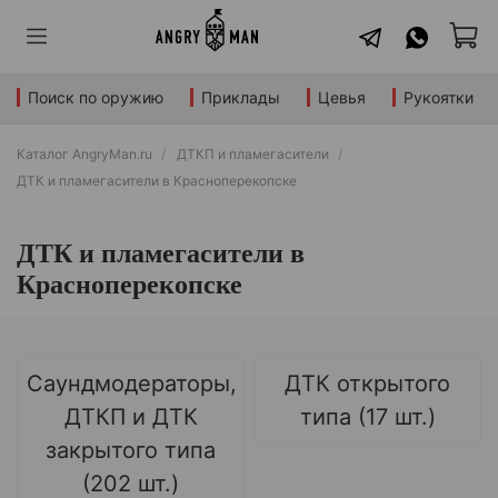
Поиск по оружию
Приклады
Цевья
Рукоятки
Каталог AngryMan.ru
ДТКП и пламегасители
ДТК и пламегасители в Красноперекопске
ДТК и пламегасители в
Красноперекопске
Саундмодераторы,
ДТК открытого
ДТКП и ДТК
типа (17 шт.)
закрытого типа
(202 шт.)