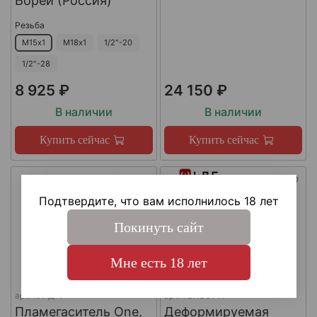
Борей (Россия)
Резьба
М15х1
М18х1
1/2"-20
1/2"-28
8 925 ₽
24 150 ₽
В наличии
В наличии
Купить сейчас
Купить сейчас
Подтвердите, что вам исполнилось 18 лет
Покинуть сайт
Мне есть 18 лет
арт.
КА-Д-1
арт.
#LAC0141
Пламегаситель One,
Деформируемая