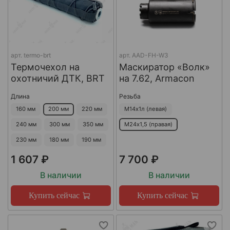
арт.
termo-brt
арт.
AAD-FH-W3
Термочехол на
Маскиратор «Волк»
охотничий ДТК, BRT
на 7.62, Armacon
Длина
Резьба
160 мм
200 мм
220 мм
М14х1л (левая)
240 мм
300 мм
350 мм
М24х1,5 (правая)
230 мм
180 мм
190 мм
1 607 ₽
7 700 ₽
В наличии
В наличии
Купить сейчас
Купить сейчас