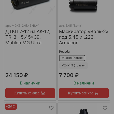
арт.
MG-Z12-5.45-BAY
арт.
5,45 "Волк"
ДТКП Z-12 на АК-12,
Маскиратор «Волк-2»
TR-3 - 5,45x39,
под 5.45 и .223,
Matilda MG Ultra
Armacon
Резьба
М14х1л (левая)
М24х1,5 (правая)
24 150 ₽
7 700 ₽
В наличии
В наличии
Купить сейчас
Купить сейчас
-36%