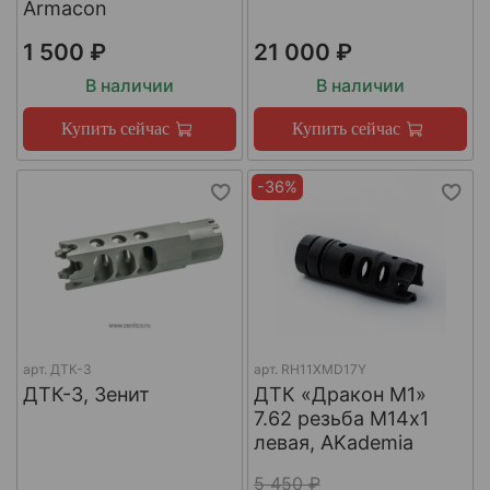
Armacon
1 500 ₽
21 000 ₽
В наличии
В наличии
Купить сейчас
Купить сейчас
-36%
арт.
ДТК-3
арт.
RH11XMD17Y
ДТК-3, Зенит
ДТК «Дракон М1»
7.62 резьба М14х1
левая, AKademia
5 450 ₽