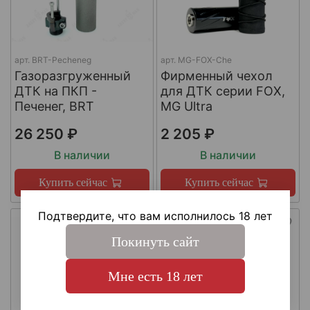
арт.
BRT-Pecheneg
арт.
MG-FOX-Che
Газоразгруженный
Фирменный чехол
ДТК на ПКП -
для ДТК серии FOX,
Печенег, BRT
MG Ultra
26 250 ₽
2 205 ₽
В наличии
В наличии
Купить сейчас
Купить сейчас
Подтвердите, что вам исполнилось 18 лет
Покинуть сайт
Мне есть 18 лет