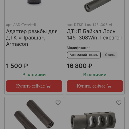
арт.
AAD-TA-AK-R
арт.
DTKP_Los-145_.308_Al
Адаптер резьбы для
ДТКП Байкал Лось
ДТК «Правша»,
145 .308Win, Гексагон
Armacon
Модификация
Алюминий+сталь
Сталь
1 500 ₽
16 800 ₽
В наличии
В наличии
Купить сейчас
Купить сейчас