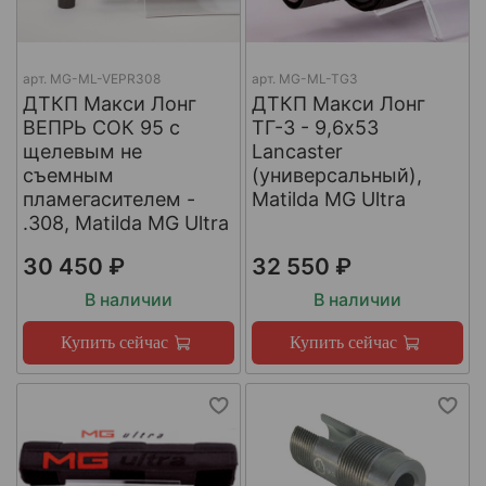
арт.
МG-ML-VEPR308
арт.
MG-ML-TG3
ДТКП Макси Лонг
ДТКП Макси Лонг
ВЕПРЬ СОК 95 с
ТГ-3 - 9,6x53
щелевым не
Lancaster
съемным
(универсальный),
пламегасителем -
Matilda MG Ultra
.308, Matilda MG Ultra
30 450 ₽
32 550 ₽
В наличии
В наличии
Купить сейчас
Купить сейчас