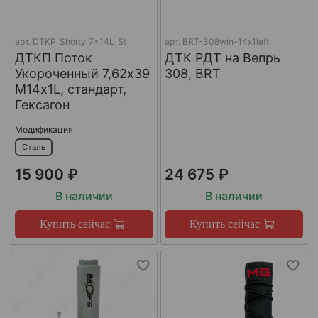
арт.
DTKP_Shorty_7x14L_St
арт.
BRT-308win-14х1left
ДТКП Поток
ДТК РДТ на Вепрь
Укороченный 7,62х39
308, BRT
М14х1L, стандарт,
Гексагон
Модификация
Сталь
15 900 ₽
24 675 ₽
В наличии
В наличии
Купить сейчас
Купить сейчас