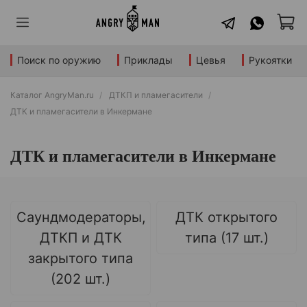
Поиск по оружию
Приклады
Цевья
Рукоятки
Каталог AngryMan.ru
ДТКП и пламегасители
ДТК и пламегасители в Инкермане
ДТК и пламегасители в Инкермане
Саундмодераторы,
ДТК открытого
ДТКП и ДТК
типа (17 шт.)
закрытого типа
(202 шт.)