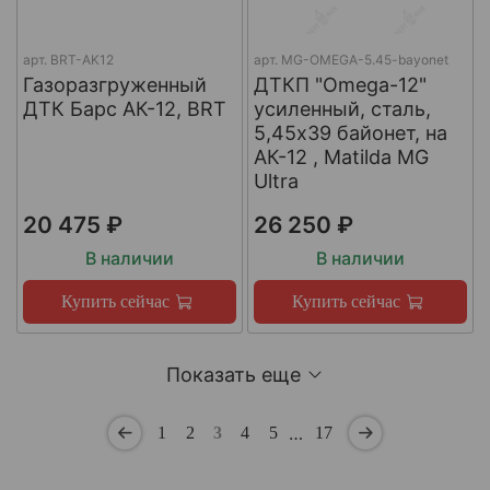
арт.
BRT-AK12
арт.
MG-OMEGA-5.45-bayonet
Газоразгруженный
ДТКП "Omega-12"
ДТК Барс АК-12, BRT
усиленный, сталь,
5,45x39 байонет, на
АК-12 , Matilda MG
Ultra
20 475 ₽
26 250 ₽
В наличии
В наличии
Купить сейчас
Купить сейчас
Показать еще
…
1
2
3
4
5
17