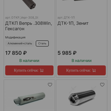
арт.
DTKP_Vepr-308_St
арт.
ДТК-1П
ДТКП Вепрь .308Win,
ДТК-1П, Зенит
Гексагон
Модификация
Алюминий+сталь
Сталь
17 850 ₽
5 985 ₽
В наличии
В наличии
Купить сейчас
Купить сейчас