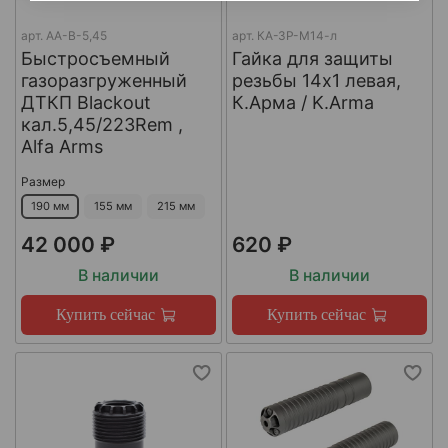
арт.
AA-B-5,45
арт.
КА-ЗР-М14-л
Быстросъемный
Гайка для защиты
газоразгруженный
резьбы 14x1 левая,
ДТКП Blackout
К.Арма / K.Arma
кал.5,45/223Rem ,
Alfa Arms
Размер
190 мм
155 мм
215 мм
42 000 ₽
620 ₽
В наличии
В наличии
Купить сейчас
Купить сейчас