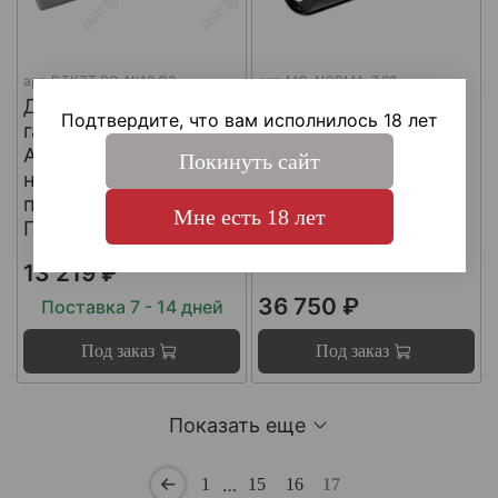
арт.
DTKZT PG АК12 G3
арт.
MG-NORMA-7.62
ДТКП
ДТКП
Подтвердите, что вам исполнилось 18 лет
газоразгруженный на
газоразгруженный
АК12 G3 (с
"NORMA" на
Покинуть сайт
несъемным
импортные
пламегасителем) ,
карабины, калибр
Мне есть 18 лет
Пафган / PufGun
30-06, Matilda MG
Ultra
13 219 ₽
36 750 ₽
Поставка 7 - 14 дней
Под заказ
Под заказ
Показать еще
…
1
15
16
17