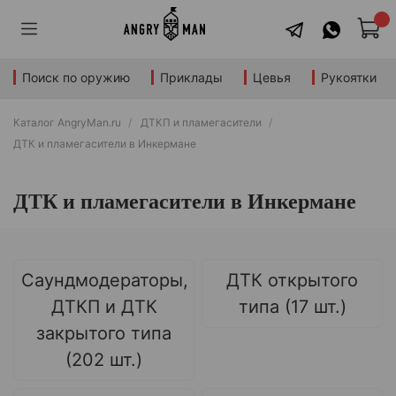
Поиск по оружию
Приклады
Цевья
Рукоятки
Каталог AngryMan.ru
ДТКП и пламегасители
ДТК и пламегасители в Инкермане
ДТК и пламегасители в Инкермане
Саундмодераторы,
ДТК открытого
ДТКП и ДТК
типа (17 шт.)
закрытого типа
(202 шт.)