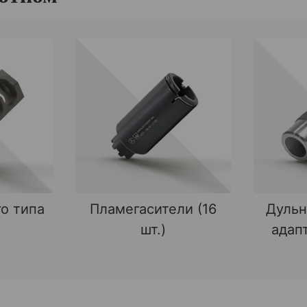
о типа
Пламегасители (16
Дульн
шт.)
адапт