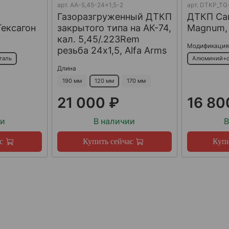
арт.
AA-5,45-24x1,5-2
арт.
DTKP_TG-
Газоразгруженный ДТКП
ДТКП Сай
Гексагон
закрытого типа на АК-74,
Magnum, 
кал. 5,45/.223Rem
Модификаци
резьба 24х1,5, Alfa Arms
таль
Алюминий+с
Длина
190 мм
120 мм
170 мм
21 000 ₽
16 80
ии
В наличии
В
с
Купить сейчас
Купи