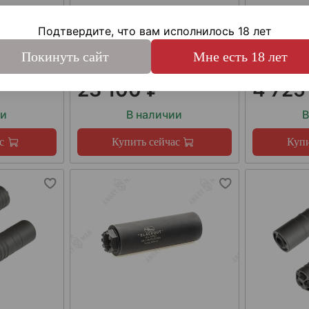
,56мм
Подтвердите, что вам исполнилось 18 лет
Покинуть сайт
Мне есть 18 лет
1,5 (правая)
23 100 ₽
4 725
ии
В наличии
В
с
Купить сейчас
Купи