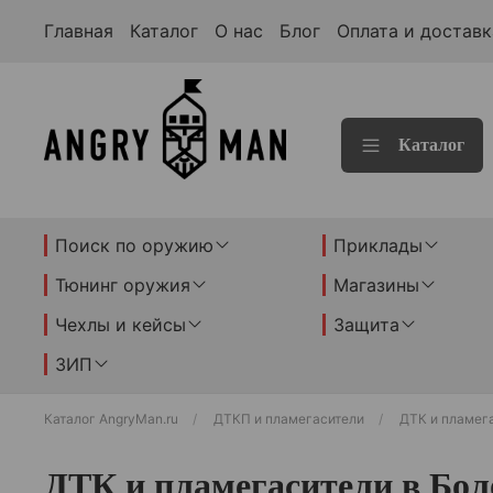
Главная
Каталог
О нас
Блог
Оплата и доставк
Каталог
Поиск по оружию
Приклады
Тюнинг оружия
Магазины
Чехлы и кейсы
Защита
ЗИП
Каталог AngryMan.ru
ДТКП и пламегасители
ДТК и пламег
ДТК и пламегасители в Бо