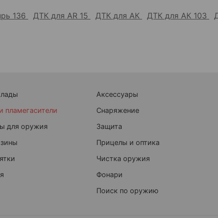
прь 136
ДТК для AR 15
ДТК для АК
ДТК для АК 103
клады
Аксессуары
и пламегасители
Снаряжение
ы для оружия
Защита
азины
Прицелы и оптика
ятки
Чистка оружия
я
Фонари
Поиск по оружию