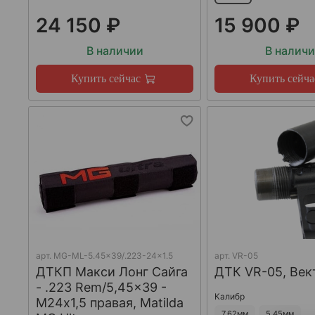
24 150 ₽
15 900 ₽
В наличии
В налич
Купить сейчас
Купить сейча
арт.
MG-ML-5.45x39/.223-24x1.5
арт.
VR-05
ДТКП Макси Лонг Сайга
ДТК VR-05, Век
- .223 Rem/5,45x39 -
Калибр
М24x1,5 правая, Matilda
7,62мм
5,45мм