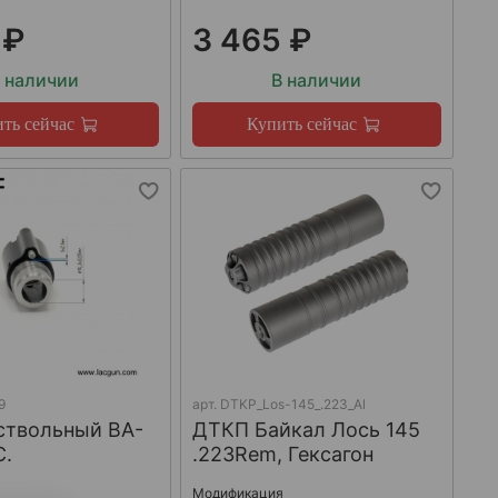
 ₽
3 465 ₽
 наличии
В наличии
ть сейчас
Купить сейчас
9
арт.
DTKP_Los-145_.223_Al
ствольный BA-
ДТКП Байкал Лось 145
C.
.223Rem, Гексагон
Модификация