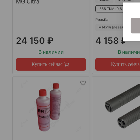
MG Ultra
.366 ТКМ (9,6 мм)
5
Резьба
М14х1л (левая)
М24х
24 150 ₽
4 158 ₽
В наличии
В налич
Купить сейчас
Купить сейча