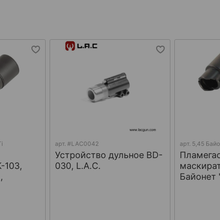
i
арт.
#LAC0042
арт.
5,45 Байо
Устройство дульное BD-
Пламегас
-103,
030, L.A.C.
маскират
,
Байонет 