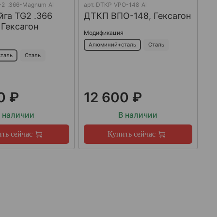
2_.366-Magnum_Al
арт.
DTKP_VPO-148_Al
га TG2 .366
ДТКП ВПО-148, Гексагон
Гексагон
Модификация
я
Алюминий+сталь
Сталь
таль
Сталь
0 ₽
12 600 ₽
 наличии
В наличии
ть сейчас
Купить сейчас