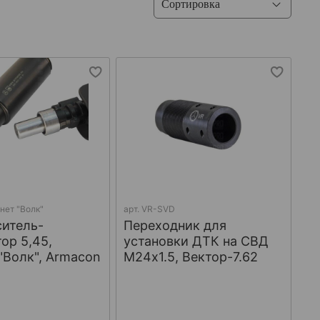
нет "Волк"
арт.
VR-SVD
итель-
Переходник для
ор 5,45,
установки ДТК на СВД
"Волк", Armacon
М24х1.5, Вектор-7.62