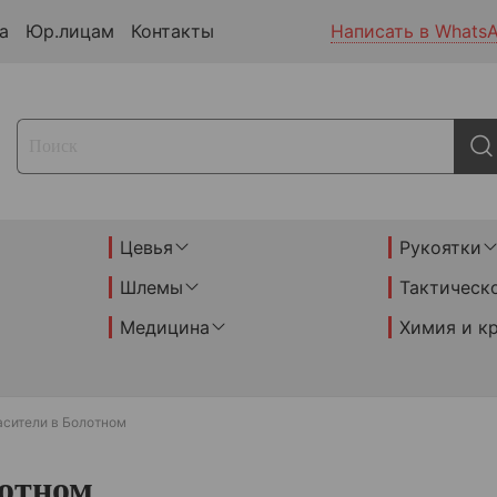
а
Юр.лицам
Контакты
Написать в Whats
Цевья
Рукоятки
Шлемы
Тактическ
Медицина
Химия и к
асители в Болотном
лотном