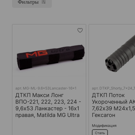
Фильтры
арт.
MG-ML-9.6x53Lancaster-16x1
арт.
DTKP_Shorty_7x24_T
ДТКП Макси Лонг
ДТКП Поток
ВПО-221, 222, 223, 224 -
Укороченный АК
9,6x53 Ланкастер - 16x1
7,62х39 М24х1,5
правая, Matilda MG Ultra
Гексагон
Модификация
Сталь