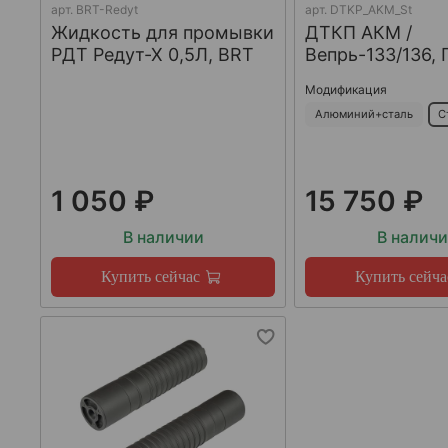
арт.
BRT-Redyt
арт.
DTKP_AKM_St
Жидкость для промывки
ДТКП АКМ /
РДТ Редут-Х 0,5Л, BRT
Вепрь-133/136, 
Модификация
Алюминий+сталь
С
1 050 ₽
15 750 ₽
В наличии
В налич
Купить сейчас
Купить сейча