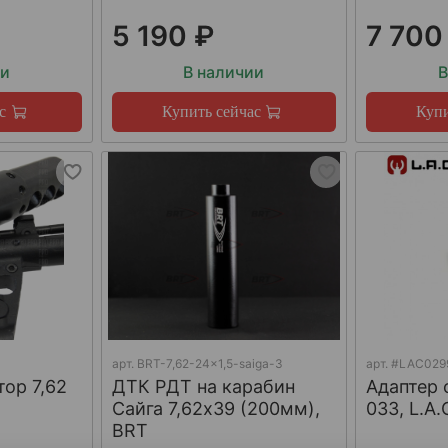
5 190 ₽
7 700
ии
В наличии
В
с
Купить сейчас
Купи
арт.
BRT-7,62-24x1,5-saiga-3
арт.
#LAC029
тор 7,62
ДТК РДТ на карабин
Адаптер 
Сайга 7,62х39 (200мм),
033, L.A.
BRT