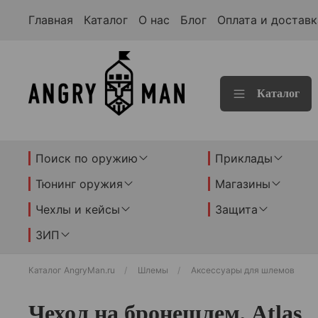
Главная
Каталог
О нас
Блог
Оплата и доставк
Каталог
Поиск по оружию
Приклады
Тюнинг оружия
Магазины
Чехлы и кейсы
Защита
ЗИП
Каталог AngryMan.ru
Шлемы
Аксессуары для шлемов
Чехол на бронешлем, Atlas