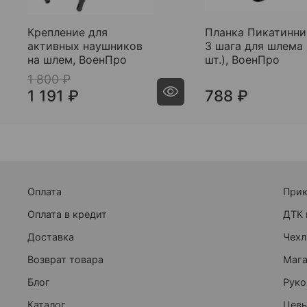
Крепление для
Планка Пикатинни
активных наушников
3 шага для шлема 
на шлем, ВоенПро
шт.), ВоенПро
1 800 ₽
1 191 ₽
788 ₽
Оплата
При
Оплата в кредит
ДТК 
Доставка
Чехл
Возврат товара
Маг
Блог
Руко
Каталог
Цевь