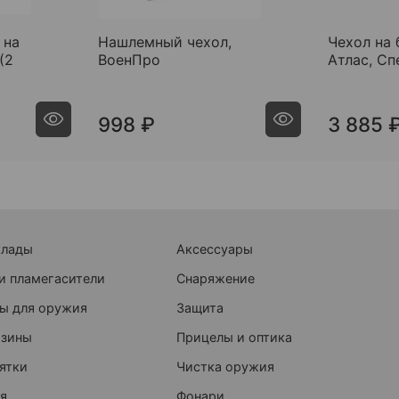
 на
Нашлемный чехол,
Чехол на
(2
ВоенПро
Атлас, Сп
998 ₽
3 885 
клады
Аксессуары
и пламегасители
Снаряжение
ы для оружия
Защита
азины
Прицелы и оптика
ятки
Чистка оружия
я
Фонари