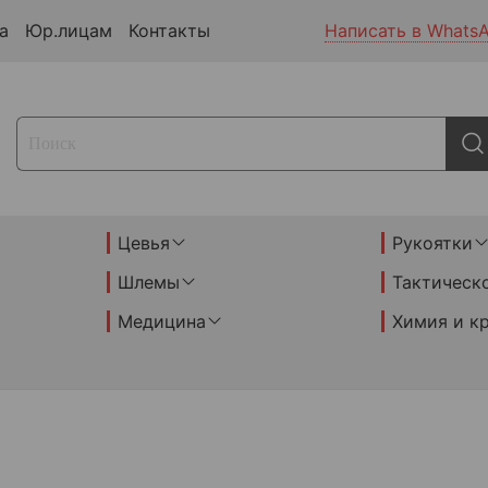
а
Юр.лицам
Контакты
Написать в Whats
Цевья
Рукоятки
Шлемы
Тактическ
Медицина
Химия и к