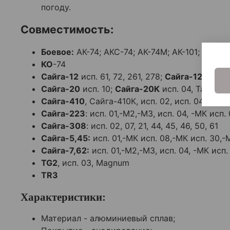
погоду.
Совместимость:
Боевое:
АК-74; АКС-74; АК-74М; АК-101; АК-102;
КО
-74
Сайга-12
исп. 61, 72, 261, 278;
Сайга-12С
исп. 
Сайга-20
исп. 10;
Сайга-20К
исп. 04, Тактика
Сайга-410
, Сайга-410К, исп. 02, исп. 04; Сай
Сайга-223
: исп. 01,-М2,-М3, исп. 04, -МК исп.
Сайга-308
: исп. 02, 07, 21, 44, 45, 46, 50, 61
Сайга-5,45:
исп. 01,-МК исп. 08,-МК исп. 30,
Сайга-7,62:
исп. 01,-М2,-М3, исп. 04, -МК исп.
TG2
, исп. 03, Magnum
TR3
Характеристики:
Материал - алюминиевый сплав;