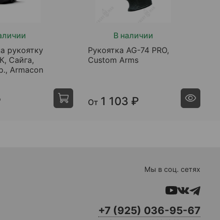
аличии
В наличии
а рукоятку
Рукоятка AG-74 PRO,
Р
К, Сайга,
Custom Arms
с
р., Armacon
C
₽
1 103 ₽
От
Мы в соц. сетях
+7 (925) 036-95-67