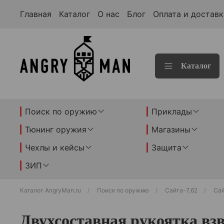
Главная
Каталог
О нас
Блог
Оплата и доставк
Каталог
Поиск по оружию
Приклады
Тюнинг оружия
Магазины
Чехлы и кейсы
Защита
ЗИП
Каталог AngryMan.ru
Поиск по оружию
Сайга-7,62
Сай
Двухсоставная рукоятка вз