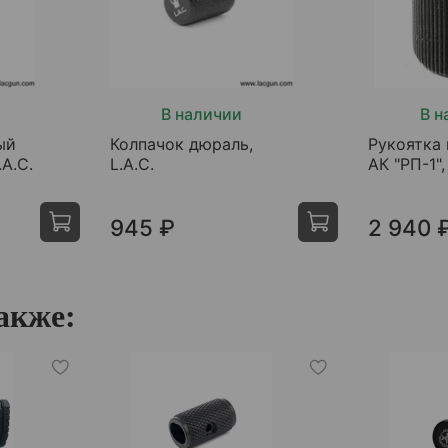
В наличии
В н
ый
Колпачок дюраль,
Рукоятка
.A.C.
L.A.C.
АК "РП-1"
945 ₽
2 940 
акже: