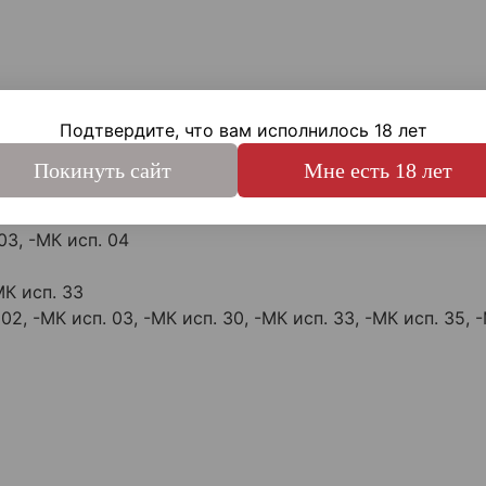
 АК-103; АК-104; АК-105; АК-12; АК-15; АКС-74У
Подтвердите, что вам исполнилось 18 лет
10, Тактика исп. 1, исп. 40
Покинуть сайт
Мне есть 18 лет
 исп. 01; Сайга-20С исп. 04
га-410С
 03, -МК исп. 04
-МК исп. 33
 02, -МК исп. 03, -МК исп. 30, -МК исп. 33, -МК исп. 35, 