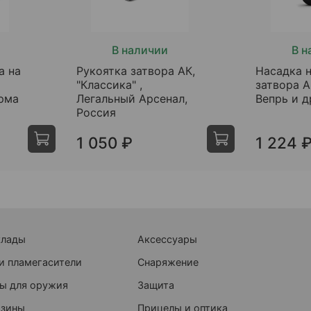
В наличии
В н
а на
Рукоятка затвора АК,
Насадка н
"Классика" ,
затвора А
рма
Легальный Арсенал,
Вепрь и д
Россия
1 050 ₽
1 224 
клады
Аксессуары
и пламегасители
Снаряжение
ы для оружия
Защита
азины
Прицелы и оптика