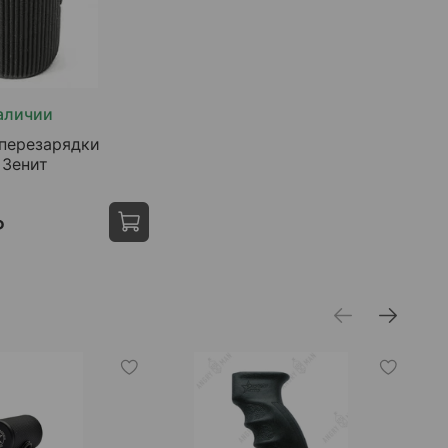
аличии
 перезарядки
, Зенит
₽