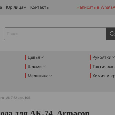
а
Юр.лицам
Контакты
Написать в Whats
Цевья
Рукоятки
Шлемы
Тактическ
Медицина
Химия и к
га-МК 7,62 исп. 105
вода для АК-74, Armacon