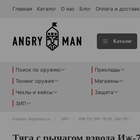
Главная
Каталог
О нас
Блог
Оплата и доставк
Каталог
Поиск по оружию
Приклады
Тюнинг оружия
Магазины
Чехлы и кейсы
Защита
ЗИП
Каталог AngryMan.ru
ЗИП
ИЖ-79 / МР-79-9Т / МР-80 /
Тяга с рычагом взвода Иж