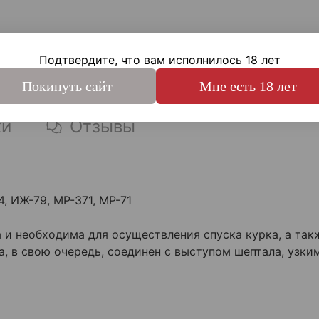
Подтвердите, что вам исполнилось 18 лет
Покинуть сайт
Мне есть 18 лет
ки
Отзывы
, ИЖ-79, МР-371, МР-71
 и необходима для осуществления спуска курка, а так
, в свою очередь, соединен с выступом шептала, узки