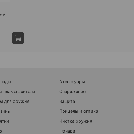
ной
клады
Аксессуары
и пламегасители
Снаряжение
ы для оружия
Защита
азины
Прицелы и оптика
ятки
Чистка оружия
я
Фонари