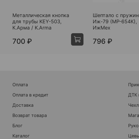
Металлическая кнопка
Шептало с пружи
для трубы KEY-503,
Иж-79 (МР-654К),
К.Арма / K.Arma
ИжМех
700 ₽
796 ₽
Оплата
При
Оплата в кредит
ДТК 
Доставка
Чехл
Возврат товара
Маг
Блог
Руко
Каталог
Цевь