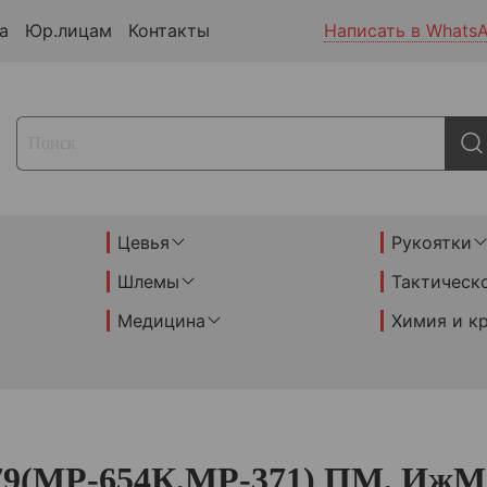
а
Юр.лицам
Контакты
Написать в Whats
Цевья
Рукоятки
Шлемы
Тактическ
Медицина
Химия и к
-79(МР-654К,МР-371) ПМ, ИжМ