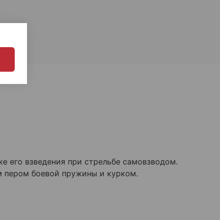
же его взведения при стрельбе самовзводом.
м пером боевой пружины и курком.