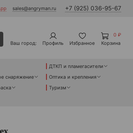
+7 (925) 036-95-67
App
sales@angryman.ru
0 ₽
Ваш город:
Профиль
Избранное
Корзина
ДТКП и пламегасители
ое снаряжение
Оптика и крепления
раска
Туризм
ех