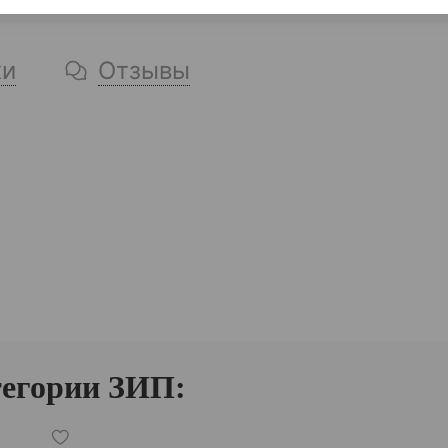
ки
Отзывы
тегории ЗИП: