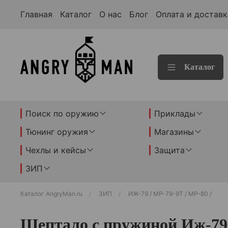
Главная
Каталог
О нас
Блог
Оплата и доставк
Каталог
Поиск по оружию
Приклады
Тюнинг оружия
Магазины
Чехлы и кейсы
Защита
ЗИП
Каталог AngryMan.ru
ЗИП
ИЖ-79 / МР-79-9Т / МР-80 /
Шептало с пружиной Иж-79