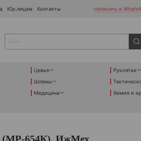
а
Юр.лицам
Контакты
Написать в Whats
Цевья
Рукоятки
Шлемы
Тактическ
Медицина
Химия и к
 (МР-654К), ИжМех