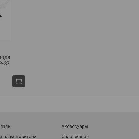
вода
Р-37
клады
Аксессуары
и пламегасители
Снаряжение