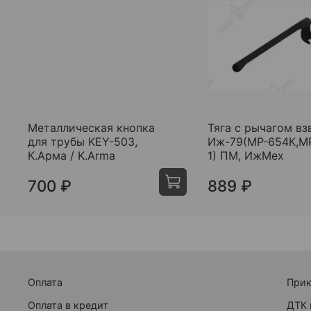
Металлическая кнопка
Тяга с рычагом вз
для трубы KEY-503,
Иж-79(МР-654К,М
К.Арма / K.Arma
1) ПМ, ИжМех
700 ₽
889 ₽
Оплата
При
Оплата в кредит
ДТК 