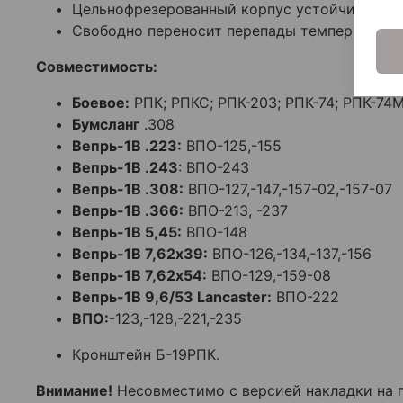
Цельнофрезерованный корпус устойчив к физ
Свободно переносит перепады температур и у
Совместимость:
Боевое:
РПК; РПКС; РПК-203; РПК-74; РПК-74
Бумсланг
.308
Вепрь-1В .223:
ВПО-125,-155
Вепрь-1В .243
: ВПО-243
Вепрь-1В .308:
ВПО-127,-147,-157-02,-157-07
Вепрь-1В .366:
ВПО-213, -237
Вепрь-1В 5,45:
ВПО-148
Вепрь-1В 7,62x39:
ВПО-126,-134,-137,-156
Вепрь-1В 7,62x54:
ВПО-129,-159-08
Вепрь-1В 9,6/53 Lancaster:
ВПО-222
ВПО:
-123,-128,-221,-235
Кронштейн Б-19РПК.
Внимание!
Несовместимо с версией накладки на г