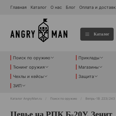
Главная
Каталог
О нас
Блог
Оплата и доставк
Каталог
Поиск по оружию
Приклады
Тюнинг оружия
Магазины
Чехлы и кейсы
Защита
ЗИП
Каталог AngryMan.ru
Поиск по оружию
Вепрь-1В .223/.243
Цевье на РПК Б-20У, Зенит