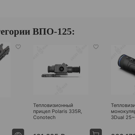
тегории ВПО-125:
Тепловизионный
Тепловиз
прицел Polaris 335R,
монокуляр
Conotech
3Dual 25~