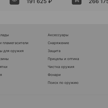
191 625 ₽
266 17
клады
Аксессуары
и пламегасители
Снаряжение
ы для оружия
Защита
азины
Прицелы и оптика
ятки
Чистка оружия
я
Фонари
Поиск по оружию