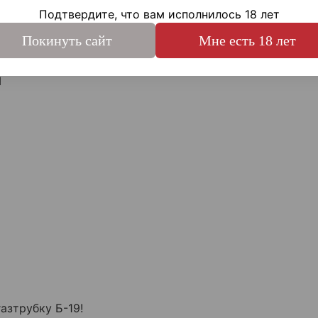
ическим воздействиям, как ударным, так и механичес
Подтвердите, что вам исполнилось 18 лет
веренно ведет себя в диапазоне от -50 до +50.
Покинуть сайт
Мне есть 18 лет
М
азтрубку Б-19!