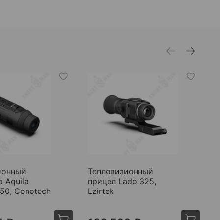
ионный
Тепловизионный
Т
 Aquila
прицел Lado 325,
м
50, Conotech
Lzirtek
3