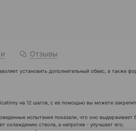
ки
Отзывы
озволяет установить дополнительный обвес, а также 
catinny на 12 шагов, с ее помощью вы можете закрепи
оведенные испытания показали, что оно выдерживает б
ет охлаждению ствола, а напротив - улучшает его;
ксации модулей, эксплуатация которых приводит к зн