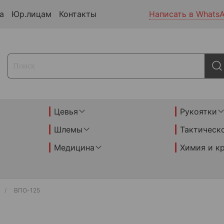
а
Юр.лицам
Контакты
Написать в Whats
Цевья
Рукоятки
Шлемы
Тактическ
Медицина
Химия и к
ВПО-125