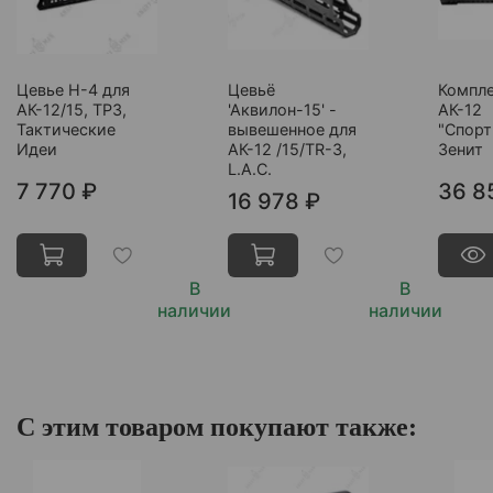
Цевье Н-4 для
Цевьё
Компле
АК-12/15, ТР3,
'Аквилон-15' -
АК-12
Тактические
вывешенное для
"Спорт
Идеи
АК-12 /15/TR-3,
Зенит
L.A.C.
7 770 ₽
36 8
16 978 ₽
В
В
наличии
наличии
С этим товаром покупают также: