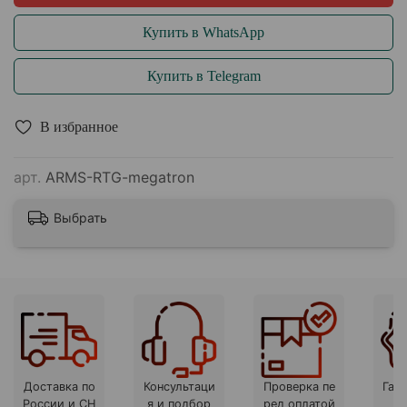
Купить в WhatsApp
Купить в Telegram
В избранное
арт.
ARMS-RTG-megatron
Выбрать
Доставка по
Консультаци
Проверка пе
Гара
России и СН
я и подбор
ред оплатой