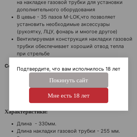
на накладке газовой трубки для установки
дополнительного оборудования
В цевье - 35 пазов M-LOK,что позволяет
установить необходимые аксессуары
(рукоятку, ЛЦУ, фонарь и многое другое)
Вентилируемая конструкция накладки газовой
трубки обеспечивает хороший отвод тепла
при стрельбе
Совместимость:
Подтвердите, что вам исполнилось 18 лет
АК-12
Покинуть сайт
АК-15
TR3 5,45
Мне есть 18 лет
TR3 7,62
Характеристики:
Длина - 330мм.
Длина накладки газовой трубки - 255 мм.