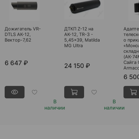
Дожигатель VR-
ДТКП Z-12 на
Адапт
DTLS АК-12,
АК-12, TR-3 -
телеск
Вектор-7,62
5,45x39, Matilda
о прик
MG Ultra
«Монол
складн
(АК-74
6 647 ₽
Сайга 
24 150 ₽
Armac
6 50
В
В
наличии
наличии