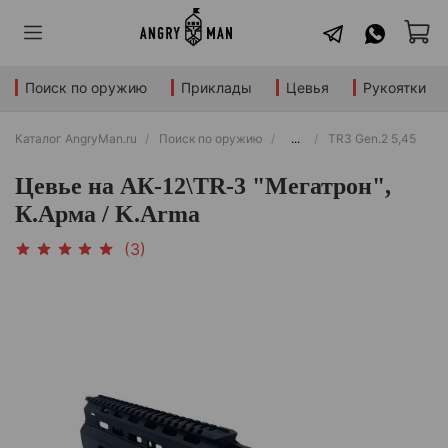
Поиск по оружию
Приклады
Цевья
Рукоятки
Каталог AngryMan.ru
Поиск по оружию
...
TR3 Gen.2 5,45
Цевье на АК-12\TR-3 "Мегатрон",
К.Арма / K.Arma
(3)